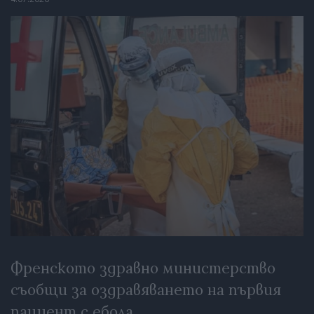
Френското здравно министерство
съобщи за оздравяването на първия
пациент с ебола