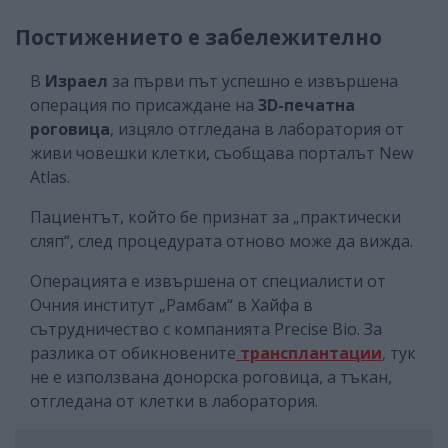
Постижението е забележително
В
Израел
за първи път успешно е извършена
операция по присаждане на
3D-печатна
роговица
, изцяло отгледана в лаборатория от
живи човешки клетки, съобщава порталът New
Atlas.
Пациентът, който бе признат за „практически
сляп“, след процедурата отново може да вижда.
Операцията е извършена от специалисти от
Очния институт „Рамбам“ в Хайфа в
сътрудничество с компанията Precise Bio. За
разлика от обикновените
трансплантации
,
тук
не е използвана донорска роговица, а тъкан,
отгледана от клетки в лаборатория.