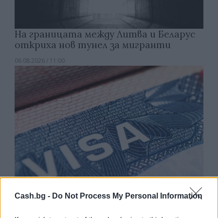
На границата между Литва и Беларус
откриха нов тунел за мигранти
06.08.2026 / 11:00
Cash.bg -
Do Not Process My Personal Information
САЩ въвеждат визови гаранции до 250