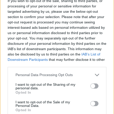
If you wish to opt-out of the sale, sharing to third parties, or
хил. долара за определени кандидати
processing of your personal or sensitive information for
06.08.2026 / 10:00
targeted advertising by us, please use the below opt-out
section to confirm your selection. Please note that after your
opt-out request is processed you may continue seeing
interest-based ads based on personal information utilized by
us or personal information disclosed to third parties prior to
your opt-out. You may separately opt-out of the further
disclosure of your personal information by third parties on the
IAB’s list of downstream participants. This information may
also be disclosed by us to third parties on the
IAB’s List of
Downstream Participants
that may further disclose it to other
third parties.
Personal Data Processing Opt Outs
I want to opt-out of the Sharing of my
personal data.
Украйна е получила близо 200 млрд.
Opted In
долара външно финансиране за
последните 4 години
I want to opt-out of the Sale of my
Personal Data.
Opted In
06.08.2026 / 09:00