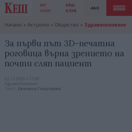
MY
КЕШ
АБО
CASH
КЛУБ
Начало
Актуално
Общество
Здравеопазване
За първи път 3D-печатна
роговица върна зрението на
почти сляп пациент
02.12.2025 / 17:00
Здравеопазване
Текст:
Евелина Георгиева