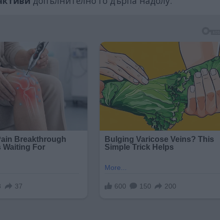
активи
допълнително го дърпа надолу.