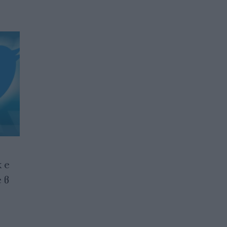
 е
Цената на криптопарите
 в
пада
19.03.2026 / 13:45