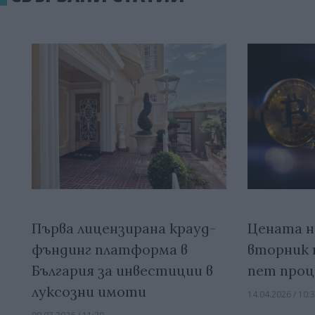
Първа лицензирана крауд-
Цената н
фъндинг платформа в
вторник 
България за инвестиции в
пет про
луксозни имоти
14.04.2026 / 10: