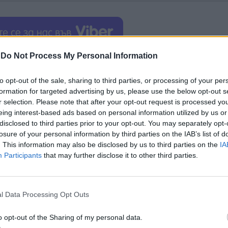
-
Do Not Process My Personal Information
а също оказва непропорционално въздействие въ
омври, т.е., откакто кабинетът на Тръмп е с върз
to opt-out of the sale, sharing to third parties, or processing of your per
оказатели, идващи от частния сектор, за да оцен
formation for targeted advertising by us, please use the below opt-out s
r selection. Please note that after your opt-out request is processed y
eing interest-based ads based on personal information utilized by us or
е (ETF) за биткойн в САЩ в
спирачка за пазарит
disclosed to third parties prior to your opt-out. You may separately opt-
losure of your personal information by third parties on the IAB’s list of
Щ са ключов гарант за притока на инвеститори в
. This information may also be disclosed by us to third parties on the
IA
веститорите са изтеглили
над $ 2 милиарда от 
Participants
that may further disclose it to other third parties.
на седмица за биткойн
без ясна перспектива
дали
l Data Processing Opt Outs
o opt-out of the Sharing of my personal data.