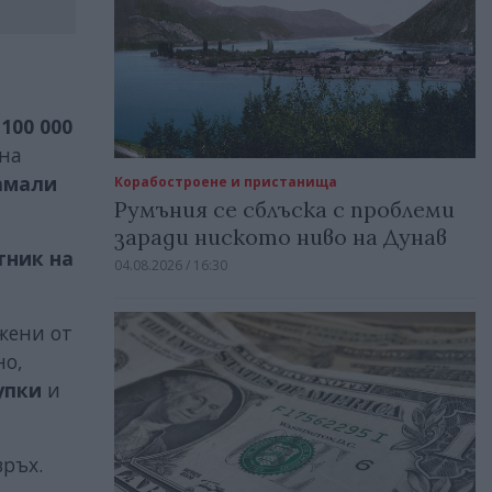
100 000
 на
амали
Корабостроене и пристанища
Румъния се сблъска с проблеми
заради ниското ниво на Дунав
тник на
04.08.2026 / 16:30
жени от
но,
упки
и
връх.