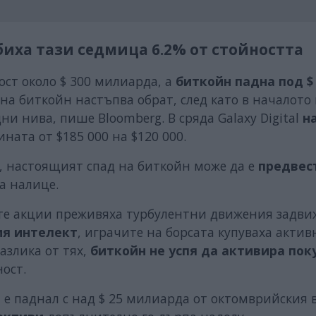
иха тази седмица 6.2% от стойността
ст около $ 300 милиарда, а
биткойн падна под $ 
 на биткойн настъпва обрат, след като в началото
и нива, пише Bloomberg. В сряда Galaxy Digital
н
ната от $185 000 на $120 000.
t, настоящият спад на биткойн може да е
предвес
а налице.
ите акции преживяха турбулентни движения задви
ия интелект
, играчите на борсата купуваха актив
разлика от тях,
биткойн не успя да активира пок
ост.
и
е паднал с над $ 25 милиарда от октомврийския 