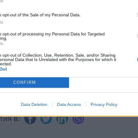
In
o opt-out of the Sale of my Personal Data.
ИЧКИ НОВИНИ »
In
to opt-out of processing my Personal Data for Targeted
ing.
In
М
Последвайте ни във
ВАЙ
o opt-out of Collection, Use, Retention, Sale, and/or Sharing
ersonal Data that Is Unrelated with the Purposes for which it
lected.
Out
facebook
CONFIRM
А
ВЪВ
Data Deletion
Data Access
Privacy Policy
тия в: