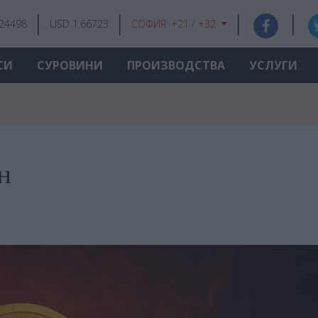
.24498
USD 1.66723
СОФИЯ:
+21 / +32
СИ
СУРОВИНИ
ПРОИЗВОДСТВА
УСЛУГИ
н