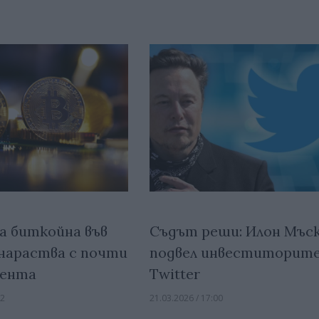
а биткойна във
Съдът реши: Илон Мъск
нараства с почти
подвел инвеститорите
цента
Twitter
32
21.03.2026 / 17:00