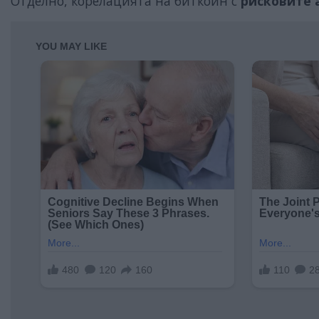
Отделно, корелацията на биткойн с
рисковите 