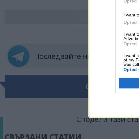
Opted 
I want t
ВС
Opted 
I want 
Advertis
Opted 
Последвайте ни в
ТЕЛЕГРА
I want t
of my P
was col
Opted 
ОЩЕ ПО ТЕМАТ
Сподели тази ста
СВЪРЗАНИ СТАТИИ