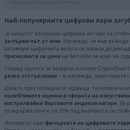
Снимка: markets.financialcontent.com
Най-популярните цифрови пари загуб
„В нищото” изчезнаха цифрови активи на стойно
за първи път от юни
. Изглежда, че във възхода
октомври цифровата валута се покачи до рекордн
прогнозната си цена
на биткойн за края на годи
Според групата за пазарни анализи CryptoQuan
рязко отстъпление
– и изглежда, симптомите с
Докато през последната седмица, технологичн
колебливите оценки в сферата на изкуствен
изстрелвайки борсовите индекси нагоре
. За 
се задържа почти на 20% под върховата си стойн
Интересът към
фючърсите на цифровите пар