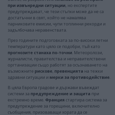
при извънредни ситуации
, но експертите
предупреждават, че тези стъпки може да не са
достатъчни в свят, който не намалява
парниковите емисии, чупи топлинни рекорди и
задълбочава неравенствата.
През годините подгоговката за по-високи летни
температури като цяло се подобри, тъй като
прогнозите станаха по-точни
. Метеоролози,
журналисти, правителства и неправителствени
оргтанизации също работят за осъзнаването на
възможните
рискове
,
превенцията
на тежки
здравни ситуации и
мерки за противодействие
.
В цяла Европа градове и държави въвеждат
системи за
предупреждение и защита
при
екстремно време.
Франция
стартира система за
предупреждение за горещини, включително
съобщения, призоваващи хората да се