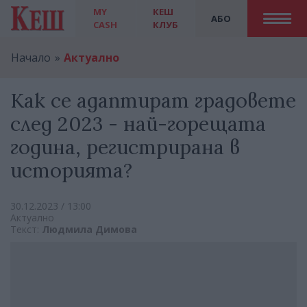
MY
КЕШ
АБО
CASH
КЛУБ
Начало
Актуално
Как се адаптират градовете
след 2023 - най-горещата
година, регистрирана в
историята?
30.12.2023 / 13:00
Актуално
Текст:
Людмила Димова