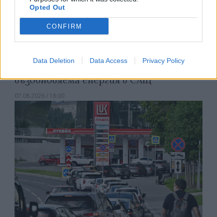
Opted Out
CONFIRM
Data Deletion
Data Access
Privacy Policy
Белият дом спира проекти за
възобновяема енергия в САЩ
07.08.2026 / 18:00