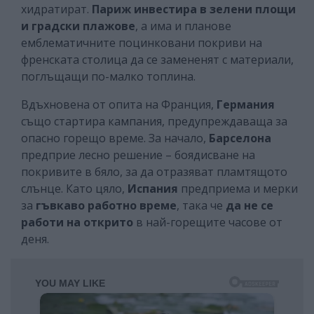
хидратират.
Париж инвестира в зелени площи
и градски плажове
, а има и планове
емблематичните поцинковани покриви на
френската столица да се замененят с материали,
поглъщащи по-малко топлина.
Вдъхновена от опита на Франция,
Германия
също стартира кампания, предупреждаваща за
опасно горещо време. За начало,
Барселона
предприе лесно решение – боядисване на
покривите в бяло, за да отразяват пламтящото
слънце. Като цяло,
Испания
предприема и мерки
за
гъвкаво работно време
, така че
да не се
работи на открито
в най-горещите часове от
деня.