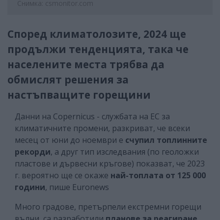
Снимка: csmonitor.com
Според климатолозите, 2024 ще
продължи тенденцията, така че
населените места трябва да
обмислят решения за
настъпващите горещини
Данни на Copernicus - службата на ЕС за
климатичните промени, разкриват, че всеки
месец от юни до ноември е
счупил топлинните
рекорди
, а друг тип изследвания (по геоложки
пластове и дървесни кръгове) показват, че 2023
г. вероятно ще се окаже
най-топлата от 125 000
години
, пише Euronews
Много градове, претърпели екстремни горещи
вълни, са разработили
планове за реагиране