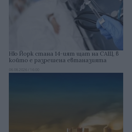
Ню Йорк стана 14-ият щат на САЩ, в
който е разрешена евтаназията
06.08.2026 / 16:00