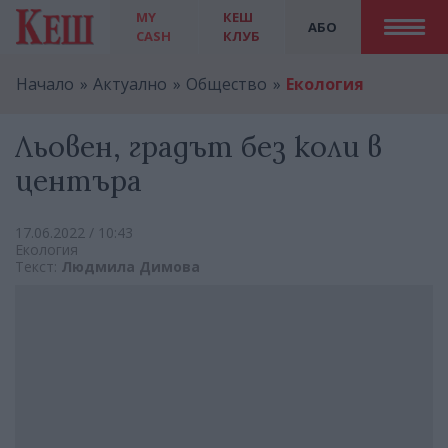
MY
КЕШ
АБО
CASH
КЛУБ
Начало
Актуално
Общество
Екология
Льовен, градът без коли в
центъра
17.06.2022 / 10:43
Екология
Текст:
Людмила Димова