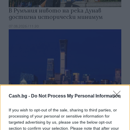
В Румъния нивото на река Дунав
достигна исторически минимум
07.08.2026 / 11:30
Cash.bg -
Do Not Process My Personal Information
If you wish to opt-out of the sale, sharing to third parties, or
Пекин е обявен за Световна столица
processing of your personal or sensitive information for
targeted advertising by us, please use the below opt-out
на архитектурата за 2029 г.
section to confirm your selection. Please note that after your