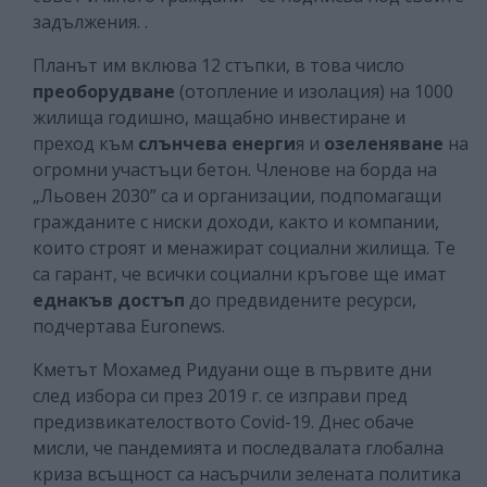
задължения. .
Планът им вклюва 12 стъпки, в това число
преоборудване
(отопление и изолация) на 1000
жилища годишно, мащабно инвестиране и
преход към
слънчева енерги
я и
озеленяване
на
огромни участъци бетон. Членове на борда на
„Льовен 2030” са и организации, подпомагащи
гражданите с ниски доходи, както и компании,
които строят и менажират социални жилища. Те
са гарант, че всички социални кръгове ще имат
еднакъв достъп
до предвидените ресурси,
подчертава Euronews.
Кметът Мохамед Ридуани още в първите дни
след избора си през 2019 г. се изправи пред
предизвикателоството Covid-19. Днес обаче
мисли, че пандемията и последвалата глобална
криза всъщност са насърчили зелената политика