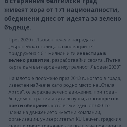
В старинния белгийски град
живеят хора от 171 националности,
обединени днес от идеята за зелено
бъдеще.
През 2020 г. Льовен печели наградата
„Европейска столица на иновациите”,
придружена с € 1 милион и ги
инвестира в
зелено развитие
, разработвайки своята „Пътна
карта към въглеродна неутралност Льовен 2030”.
Началото е положено през 2013 г., когато в града,
известен най-вече като родно място на „Стела
Артоа”, се заражда зелено движение, при това –
без демонстрации и кухи лозунги, а с
конкретно
поети обещания
, като всеки един от 600-те
члена на движението -местни компании,
организации, университетът KU Leuven, градския
съвет и много граждани - се подписва под своите