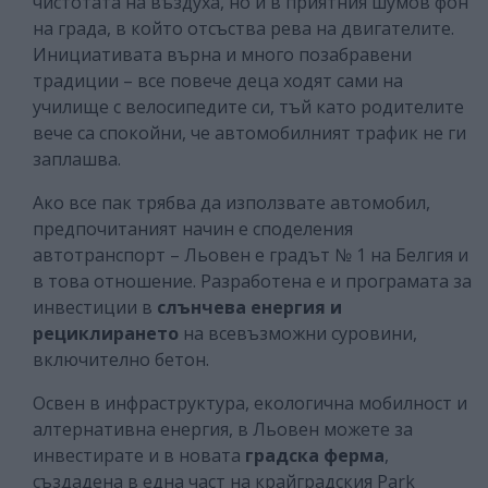
чистотата на въздуха, но и в приятния шумов фон
на града, в който отсъства рева на двигателите.
Инициативата върна и много позабравени
традиции – все повече деца ходят сами на
училище с велосипедите си, тъй като родителите
вече са спокойни, че автомобилният трафик не ги
заплашва.
Ако все пак трябва да използвате автомобил,
предпочитаният начин е споделения
автотранспорт – Льовен е градът № 1 на Белгия и
в това отношение. Разработена е и програмата за
инвестиции в
слънчева енергия и
рециклирането
на всевъзможни суровини,
включително бетон.
Освен в инфраструктура, екологична мобилност и
алтернативна енергия, в Льовен можете за
инвестирате и в новата
градска ферма
,
създадена в една част на крайградския Park