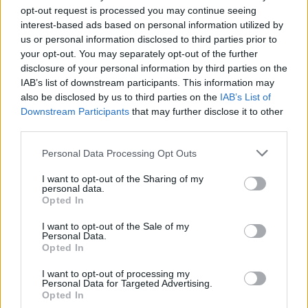
06.08.2026 / 17:30
opt-out request is processed you may continue seeing
interest-based ads based on personal information utilized by
us or personal information disclosed to third parties prior to
your opt-out. You may separately opt-out of the further
disclosure of your personal information by third parties on the
IAB’s list of downstream participants. This information may
also be disclosed by us to third parties on the
IAB’s List of
Downstream Participants
that may further disclose it to other
third parties.
Personal Data Processing Opt Outs
I want to opt-out of the Sharing of my
personal data.
Opted In
Френска инвестиция активира
I want to opt-out of the Sale of my
изграждането на интерконектора
Personal Data.
Opted In
между Гърция и Кипър
I want to opt-out of processing my
06.08.2026 / 17:06
Personal Data for Targeted Advertising.
Opted In