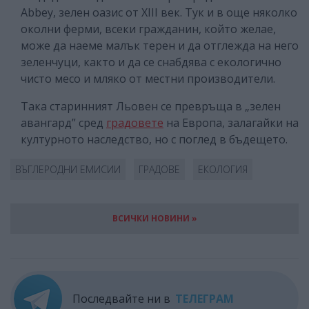
Abbey, зелен оазис от XIII век. Тук и в още няколко
околни ферми, всеки гражданин, който желае,
може да наеме малък терен и да отглежда на него
зеленчуци, както и да се снабдява с екологично
чисто месо и мляко от местни производители.
Така старинният Льовен се превръща в „зелен
авангард” сред
градовете
на Европа, залагайки на
културното наследство, но с поглед в бъдещето.
ВЪГЛЕРОДНИ ЕМИСИИ
ГРАДОВЕ
ЕКОЛОГИЯ
ВСИЧКИ НОВИНИ »
Последвайте ни в
ТЕЛЕГРАМ