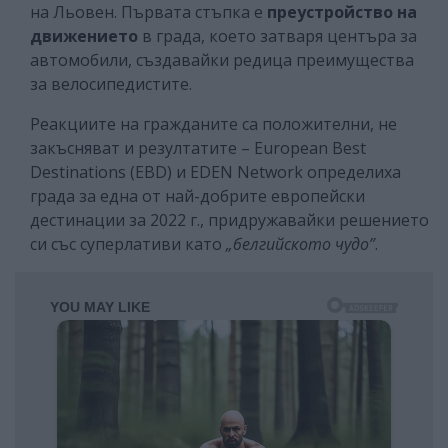
на Льовен. Първата стъпка е
преустройство на
движението
в града, което затваря центъра за
автомобили, създавайки редица преимущества
за велосипедистите.
Реакциите на гражданите са положителни, не
закъсняват и резултатите – European Best
Destinations (EBD) и EDEN Network определиха
града за една от най-добрите европейски
дестинации за 2022 г., придружавайки решението
си със суперлативи като
„белгийското чудо”
.