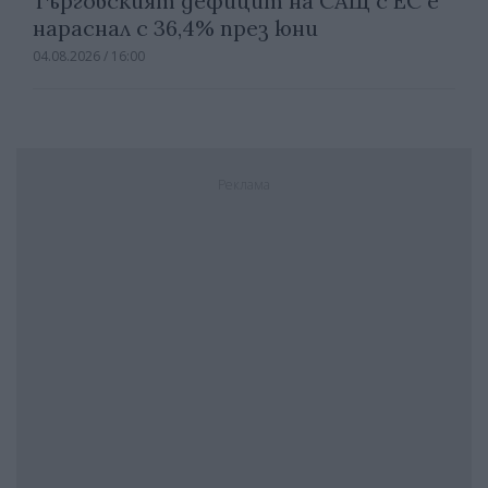
Търговският дефицит на САЩ с ЕС е
нараснал с 36,4% през юни
04.08.2026 / 16:00
Реклама