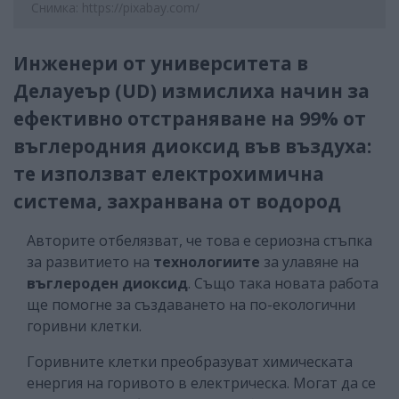
Снимка: https://pixabay.com/
Инженери от университета в
Делауеър (UD) измислиха начин за
ефективно отстраняване на 99% от
въглеродния диоксид във въздуха:
те използват електрохимична
система, захранвана от водород
Авторите отбелязват, че това е сериозна стъпка
за развитието на
технологиите
за улавяне на
въглероден диоксид
. Също така новата работа
ще помогне за създаването на по-екологични
горивни клетки.
Горивните клетки преобразуват химическата
енергия на горивото в електрическа. Могат да се