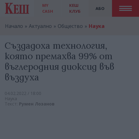
MY
КЕШ
АБО
CASH
КЛУБ
Начало
Актуално
Общество
Наука
Създадоха технология,
която премахва 99% от
въглеродния диоксид във
въздуха
04.02.2022 / 18:00
Наука
Текст:
Румен Лозанов