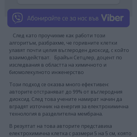
След като проучихме как работи този
алгоритъм, разбрахме, че горивните клетки
улавят почти целия въглероден диоксид, с който
взаимодействат.
Брайън Сетцлер, доцент по
изследвания в областта на химичното и
биомолекулното инженерство
Този подход се оказва много ефективен:
авторите отстраняват до 99% от въглеродния
диоксид. След това учените намират начин да
вградят източник на енергия за електрохимична
технология в разделителна мембрана.
В резултат на това авторите представиха
електрохимична клетка с размери 5 на 5 см, която