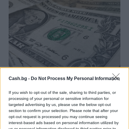
Търговският дефицит на САЩ с ЕС е
Cash.bg -
Do Not Process My Personal Information
нараснал с 36,4% през юни
If you wish to opt-out of the sale, sharing to third parties, or
04.08.2026 / 16:00
processing of your personal or sensitive information for
targeted advertising by us, please use the below opt-out
section to confirm your selection. Please note that after your
opt-out request is processed you may continue seeing
interest-based ads based on personal information utilized by
us or personal information disclosed to third parties prior to