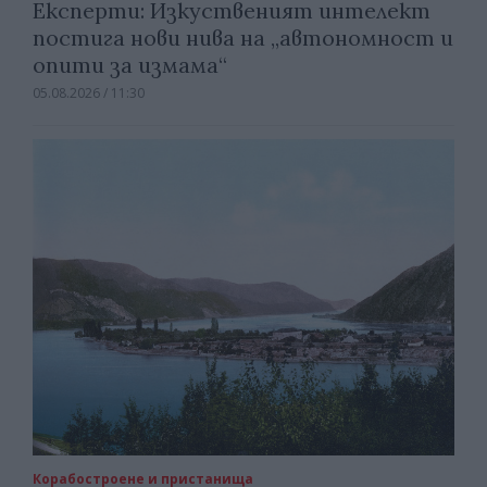
Експерти: Изкуственият интелект
постига нови нива на „автономност и
опити за измама“
05.08.2026 / 11:30
Корабостроене и пристанища