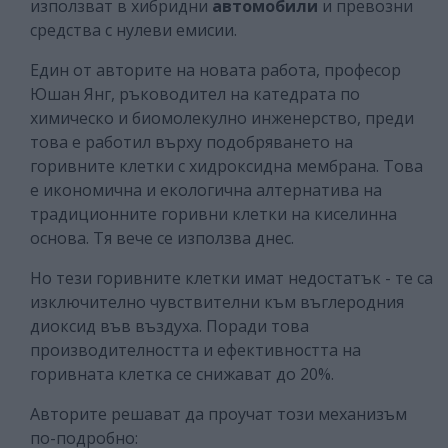
използват в хибридни
автомобили
и превозни
средства с нулеви емисии.
Един от авторите на новата работа, професор
Юшан Янг, ръководител на катедрата по
химическо и биомолекулно инженерство, преди
това е работил върху подобряването на
горивните клетки с хидроксидна мембрана. Това
е икономична и екологична алтернатива на
традиционните горивни клетки на киселинна
основа. Тя вече се използва днес.
Но тези горивните клетки имат недостатък - те са
изключително чувствителни към въглеродния
диоксид във въздуха. Поради това
производителността и ефективността на
горивната клетка се снижават до 20%.
Авторите решават да проучат този механизъм
по-подробно: