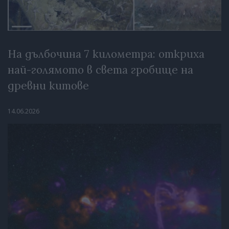
На дълбочина 7 километра: откриха
най-голямото в света гробище на
древни китове
14.06.2026