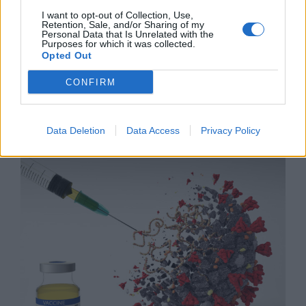
I want to opt-out of Collection, Use,
Retention, Sale, and/or Sharing of my
Personal Data that Is Unrelated with the
Purposes for which it was collected.
Opted Out
CONFIRM
Шампион по ваксинации в САЩ е
щатът Върмонт
Data Deletion
Data Access
Privacy Policy
06.07.2021 / 18:00