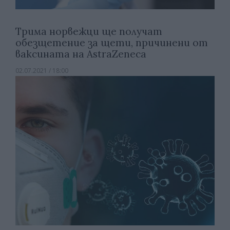
Трима норвежци ще получат
обезщетение за щети, причинени от
ваксината на AstraZenecа
02.07.2021 / 18:00