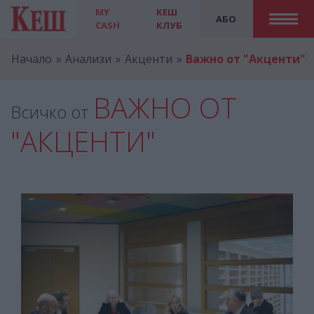
MY
КЕШ
АБО
CASH
КЛУБ
Начало
Анализи
Акценти
Важно от "Акценти"
ВАЖНО ОТ
Всичко от
"АКЦЕНТИ"