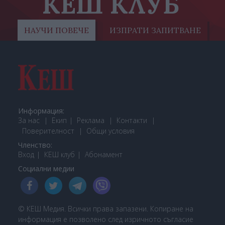
КЕШ КЛУБ
НАУЧИ ПОВЕЧЕ
ИЗПРАТИ ЗАПИТВАНЕ
Информация:
За нас
Екип
Реклама
Контакти
Поверителност
Общи условия
Членство:
Вход
КЕШ клуб
Або
намент
Социални медии
© КЕШ Медия. Всички права запазени. Копиране на
информация е позволено след изричното съгласие