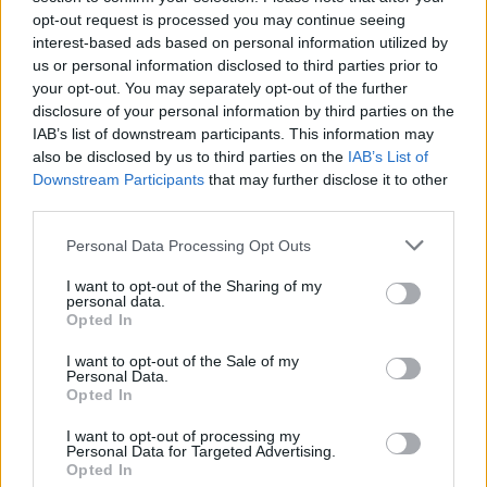
opt-out request is processed you may continue seeing
interest-based ads based on personal information utilized by
us or personal information disclosed to third parties prior to
your opt-out. You may separately opt-out of the further
disclosure of your personal information by third parties on the
IAB’s list of downstream participants. This information may
also be disclosed by us to third parties on the
IAB’s List of
Downstream Participants
that may further disclose it to other
third parties.
Делта-вариантът на COVID-19
Personal Data Processing Opt Outs
застрашава гръцкия туризъм
08.07.2021 / 18:00
I want to opt-out of the Sharing of my
personal data.
Opted In
I want to opt-out of the Sale of my
Personal Data.
Opted In
I want to opt-out of processing my
Personal Data for Targeted Advertising.
Opted In