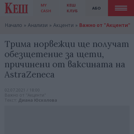
MY
КЕШ
АБО
CASH
КЛУБ
Начало
Анализи
Акценти
Важно от "Акценти"
Трима норвежци ще получат
обезщетение за щети,
причинени от ваксината на
AstraZenecа
02.07.2021 / 18:00
Важно от "Акценти"
Текст:
Диана Юсколова