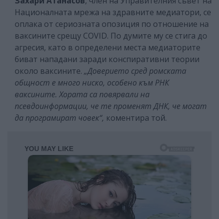
Захари Атанасов
, член на Управителния съвет на
Националната мрежа на здравните медиатори, се
оплака от сериозната опозиция по отношение на
ваксините срещу COVID. По думите му се стига до
агресия, като в определени места медиаторите
биват нападани заради конспиративни теории
около ваксините.
„Доверието сред ромската
общност е много ниско, особено към РНК
ваксините. Хората са повярвали на
псевдоинформации, че те променят ДНК, че могат
да програмират човек“,
коментира той.