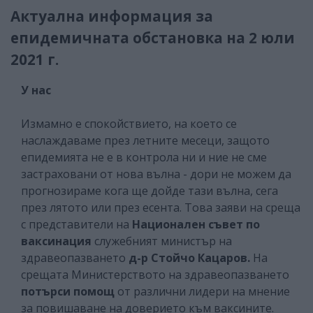
Актуална информация за
епидемичната обстановка на 2 юли
2021 г.
У нас
Измамно е спокойствието, на което се
наслаждаваме през летните месеци, защото
епидемията не е в контрола ни и ние не сме
застраховани от нова вълна - дори не можем да
прогнозираме кога ще дойде тази вълна, сега
през лятото или през есента. Това заяви на среща
с представители на
Национален съвет по
ваксинация
служебният министър на
здравеопазването
д-р Стойчо Кацаров.
На
срещата Министерството на здравеопазването
потърси помощ
от различни лидери на мнение
за повишаване на доверието към ваксините.