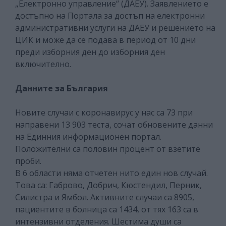
„Електронно управление“ (ДАЕУ). Заявлението е
достъпно на Портала за достъп на електронни
административни услуги на ДАЕУ и решението на
ЦИК и може да се подава в период от 10 дни
преди изборния ден до изборния ден
включително.
Данните за България
Новите случаи с коронавирус у нас са 73 при
направени 13 903 теста, сочат обновените данни
на Единния информационен портал.
Положителни са половин процент от взетите
проби.
В 6 области няма отчетен нито един нов случай.
Това са: Габрово, Добрич, Кюстендил, Перник,
Силистра и Ямбол. Активните случаи са 8905,
пациентите в болница са 1434, от тях 163 са в
интензивни отделения. Шестима души са