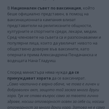
В
Национален съвет по ваксинация
, който
беше официално представен, в помощ на
ваксинационната кампания влизат
представители на религиозните общности,
културните и спортните среди, лекари, медии.
Сред членовете на съвета са и разпознаваеми и
популярни лица, които да увеличат нивото на
обществено доверие във ваксините, като
оперната прима Александрина Пендачанска и
водещата Нана Гладуиш.
Според министъра няма нужда
да се
принуждават хората
да се ваксинират.
„
Само частично е вярно обаче, че това е личен и
доброволен акт, защото той засяга много други
хора. Тук не става въпрос само за твоето лично
здраве, носиш отговорност освен за себе си, носиш
отговорност за много други хора. Затова не е само