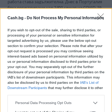
работа става задължителна. Днес в Португалия
бяха регистрирани над 2400 случая на COVID-19 -
най-голямото дневно увеличение от четири
Cash.bg -
Do Not Process My Personal Information
месеца.
If you wish to opt-out of the sale, sharing to third parties, or
Хърватският
премиер Андрей Пленкович обяви
processing of your personal or sensitive information for
предстоящи промени на критериите за оказване
targeted advertising by us, please use the below opt-out
на помощ на предприемачите, при които
section to confirm your selection. Please note that after your
ваксинацията ще бъде едно от условията за
opt-out request is processed you may continue seeing
получаване на държавна помощ, предаде
interest-based ads based on personal information utilized by
информационният сайт Индекс. „
Ако някой иска да
us or personal information disclosed to third parties prior to
your opt-out. You may separately opt-out of the further
получи помощ за запазване на работните места,
disclosure of your personal information by third parties on the
би било добре да се ваксинира
“, каза той. На въпрос
IAB’s list of downstream participants. This information may
на журналист означава ли това, че ваксинацията
also be disclosed by us to third parties on the
IAB’s List of
ще бъде условие за даване на подкрепа,
Downstream Participants
that may further disclose it to other
премиерът отговори: „
Да, ще се стремим да стане
third parties.
така.
“
Personal Data Processing Opt Outs
„
Мисля, че трябва да свържем тези две неща. Не