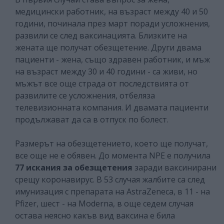
медицински работник, на възраст между 40 и 50
години, починала през март поради усложнения,
развили се след ваксинацията. Близките на
жената ще получат обезщетение. Други двама
пациенти - жена, също здравен работник, и мъж
на възраст между 30 и 40 години - са живи, но
мъжът все още страда от последствията от
развилите се усложнения, отбеляза
телевизионната компания. И двамата пациенти
продължават да са в отпуск по болест.
Размерът на обезщетението, което ще получат,
все още не е обявен. До момента NPE е получила
77 искания за обезщетения
заради ваксинирани
срещу коронавирус. В 53 случая жалбите са след
имунизация с препарата на AstraZeneca, в 11 - на
Pfizer, шест - на Moderna, в още седем случая
остава неясно какъв вид ваксина е била