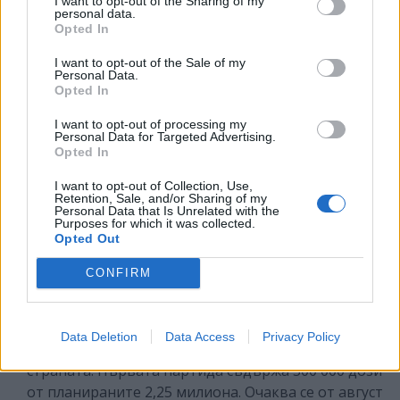
I want to opt-out of the Sharing of my
може да очакваме да получим помощ, а да не дадем
personal data.
дори минимален принос към здравната сигурност
“,
Opted In
добави Пленкович, като допълни, че ще бъде
I want to opt-out of the Sale of my
създадена законова рамка, която да отговаря на
Personal Data.
новите реалности. Премиерът заяви, че Хърватия
Opted In
не може да понася повече икономически щети
I want to opt-out of processing my
заради това, че отделни лица и част от
Personal Data for Targeted Advertising.
Opted In
гражданите не желаят да се ваксинират.
I want to opt-out of Collection, Use,
Египет
завърши производството на първата
Retention, Sale, and/or Sharing of my
Personal Data that Is Unrelated with the
партида от китайската ваксина срещу COVID-19
Purposes for which it was collected.
Opted Out
Sinovac, съобщи местно списание, позовавайки се
на Министерството на здравеопазването.
CONFIRM
Продуктът на фармацевтичната компания
„Ваксера“ (VACSERA) ще бъде анализиран, за да се
потвърди безопасността му, преди да бъде
Data Deletion
Data Access
Privacy Policy
доставен в 400-те ваксинационни центрове в
страната. Първата партида съдържа 300 000 дози
от планираните 2,25 милиона. Очаква се от август