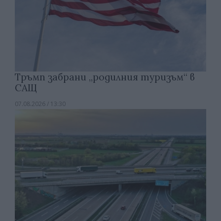
Тръмп забрани „родилния туризъм“ в
САЩ
07.08.2026 / 13:30