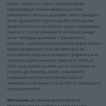
мерки, приети от Съвета за борба срещу
коронавируса. Новите мерки също така
разширяват списъка с държави, чиито граждани
могат да влизат в Черна гора без тестове или
доказателства за ваксинация срещу коронавирус,
така че от 3 юли гражданите на САЩ и Канада
могат свободно да влизат в балканската
държава, съобщиха черногорските медии. Новите
мерки предвиждат още удължен срок за
изпълнение на музика на живо в градините и на
терасите на ресторантите. Вместо от 20,00 до
23,00 часа, музика на живо ще се изпълнява на
открито до полунощ. Броят на феновете,
разрешени за спортни събития, също се
повишава от сегашните 10 на 30% от капацитета
на съоръженията.
Австралия
ще намали двойно броя на
пристигащите от чужбина в страната след