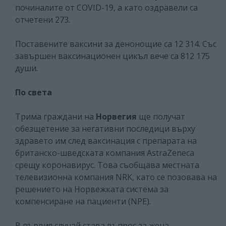
починалите от COVID-19, а като оздравели са
отчетени 273.
Поставените ваксини за денонощие са 12 314. Със
завършен ваксинационен цикъл вече са 812 175
души.
По света
Трима граждани на
Норвегия
ще получат
обезщетение за негативни последици върху
здравето им след ваксинация с препарата на
британско-шведската компания AstraZeneca
срещу коронавирус. Това съобщава местната
телевизионна компания NRK, като се позовава на
решението на Норвежката система за
компенсиране на пациенти (NPE).
В първия случай става въпрос за жена,