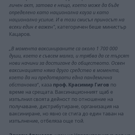
личен акт, затова е нещо, което може да бъде
определено като национална кауза и като
национално усилие. И в този смисъл приносът на
всеки един е важен"
, категоричен беше министър
Кацаров.
„В момента ваксинираните са около 1 700 000
души, което е съвсем малко, и трябва да се търсят
нови начини за достигане до обществото. Освен
ваксинацията няма друго средство в момента,
което да ни предотврати една пандемична
обстановка
“, каза
проф. Красимир Гигов
по
време на срещата. Ваксинационният щаб е
изпълнил своята дейност по отношение на
получаване, дистрибутиране, организация на
ваксиниране, но явно се стига до един таван на
изпълнение, отбеляза още той.