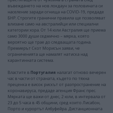
въвеждането на нов локдаун за половината си
население заради огнища на COVID-19, предаде
БНР. Строгите гранични правила ще позволяват
влизане само на австралийци или специални
категории хора. От 14 юли Австралия ще приема
само 3000 души седмично – мярка, която
вероятно ще трае до следващата година.
Премиерът Скот Морисън заяви, че
ограниченията ще намалят натиска над
карантинната система.
Властите в
Португалия
налагат отново вечерен
час в части от страната, където по тяхна
преценка е висок рискът от разпространение на
коронавируса, предаде агенция Франс прес.
Мярката ще важи от днес, 2 юли, в интервала от
23 до 5 часа в 45 общини, сред които Лисабон,
Порто и курортът Албуфейра. Дистанционната