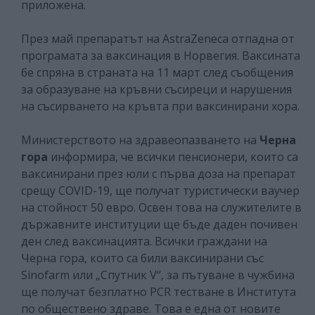
приложена.
През май препаратът на AstraZeneca отпадна от
програмата за ваксинация в Норвегия. Ваксината
бе спряна в страната на 11 март след съобщения
за образуване на кръвни съсиреци и нарушения
на съсирването на кръвта при ваксинирани хора.
Министерството на здравеопазването на
Черна
гора
информира, че всички пенсионери, които са
ваксинирани през юли с първа доза на препарат
срещу COVID-19, ще получат туристически ваучер
на стойност 50 евро. Освен това на служителите в
държавните институции ще бъде даден почивен
ден след ваксинацията. Всички граждани на
Черна гора, които са били ваксинирани със
Sinofarm или „Спутник V“, за пътуване в чужбина
ще получат безплатно PCR тестване в Института
по обществено здраве. Това е една от новите