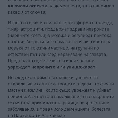
ключови аспекти
на деменцията, като например
какво я отключва.
Известно е, че мозъчни клетки с форма на звезда,
т.нар. астроцити, поддържат здрави невроните
(нервните клетки) в мозъка и регулират притока
на кръв. Астроцитите помагат за изчиствнето на
мозъка от токсични частици, натрупани по
естествен път или след нараняване на главата.
Предполага се, че тези токсични частици
увреждат невроните и ги унищожават
.
Но след експерименти с мишки, учените са
открили, че и самите астроцити отделят токсични
мастни киселини, които също увреждат и убиват
неврони. А смъртта и намаляването на невроните
се смята за
причината
за редица неврологични
заболявания, в това число деменцията, болестта
на Паркинсон и Алцхаймер.