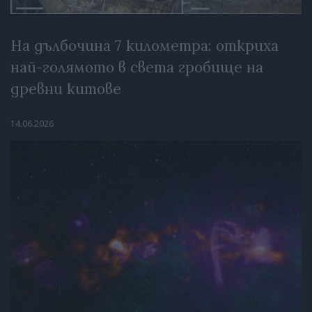
На дълбочина 7 километра: откриха
най-голямото в света гробище на
древни китове
14.06.2026