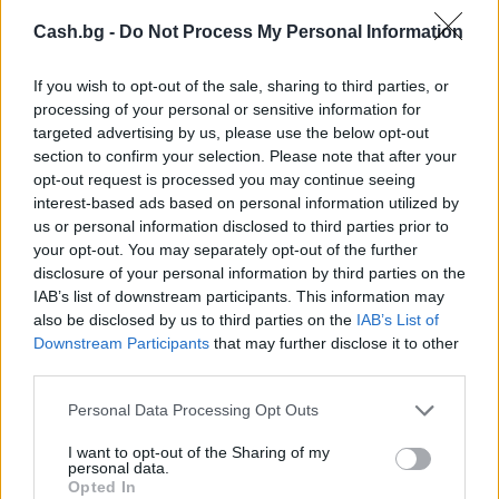
Cash.bg -
Do Not Process My Personal Information
If you wish to opt-out of the sale, sharing to third parties, or
processing of your personal or sensitive information for
targeted advertising by us, please use the below opt-out
section to confirm your selection. Please note that after your
opt-out request is processed you may continue seeing
interest-based ads based on personal information utilized by
us or personal information disclosed to third parties prior to
Украйна е получила близо 200 млрд.
your opt-out. You may separately opt-out of the further
disclosure of your personal information by third parties on the
долара външно финансиране за
IAB’s list of downstream participants. This information may
последните 4 години
also be disclosed by us to third parties on the
IAB’s List of
06.08.2026 / 09:00
Downstream Participants
that may further disclose it to other
third parties.
Personal Data Processing Opt Outs
I want to opt-out of the Sharing of my
personal data.
Opted In