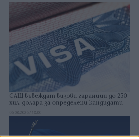
САЩ въвеждат визови гаранции до 250
хил. долара за определени кандидати
06.08.2026 / 10:00