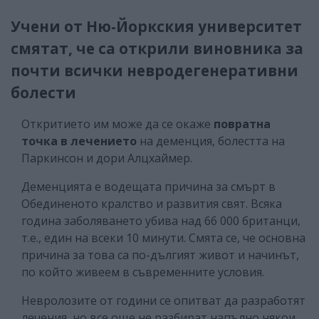
Учени от Ню-Йоркския университет
смятат, че са открили виновника за
почти всички невродегенеративни
болести
Откритието им може да се окаже
повратна
точка в лечението
на деменция, болестта на
Паркинсон и дори Алцхаймер.
Деменцията е водещата причина за смърт в
Обединеното кралство и развития свят. Всяка
година заболяването убива над 66 000 британци,
т.е., един на всеки 10 минути. Смята се, че основна
причина за това са по-дългият живот и начинът,
по който живеем в съвременните условия.
Невролозите от години се опитват да разработят
лечения, но все още не разбират напълно някои