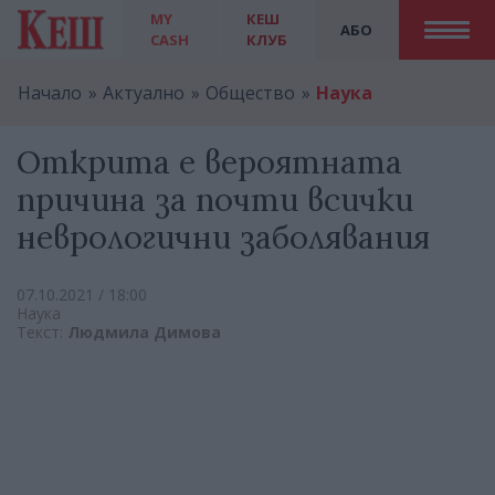
MY
КЕШ
АБО
CASH
КЛУБ
Начало
Актуално
Общество
Наука
Открита е вероятната
причина за почти всички
неврологични заболявания
07.10.2021 / 18:00
Наука
Текст:
Людмила Димова