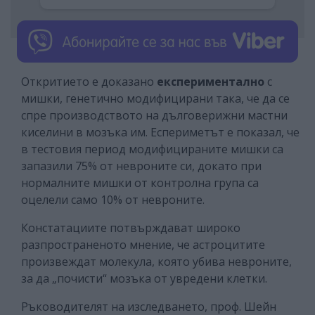
Откритието е доказано
експериментално
с
мишки, генетично модифицирани така, че да се
спре производството на дълговерижни мастни
киселини в мозъка им. Еспериметът е показал, че
в тестовия период модифицираните мишки са
запазили 75% от невроните си, докато при
нормалните мишки от контролна група са
оцелели само 10% от невроните.
Констатациите потвърждават широко
разпространеното мнение, че астроцитите
произвеждат молекула, която убива невроните,
за да „почисти“ мозъка от увредени клетки.
Ръководителят на изследването, проф. Шейн