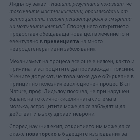
Лидълоу заяви:
„Нашите резултати показват, че
токсичните мастни киселини, произвеждани от
астроцитите, играят решаваща роля в смъртта
на мозъчните клетки”.
Според него откритието
предоставя обещаваща нова цел в лечението и
евентуално в
превенцията
на много
невродегенеративни заболявания.
Механизмът на процеса все още е неясен, както и
причината астроцитите да произвеждат токсини.
Учените допускат, че това може да е объркване в
принципно полезния еволюционен процес. В сп.
Nature, проф. Лидълоу посочва, че при нарушен
баланс на токсично-киселинната система в
мозъка, астроцитите може да се заблудят и да
действат и върху здрави неврони.
Според научния екип, откритието им може да се
окаже
новаторско
в бъдещите изследвания за