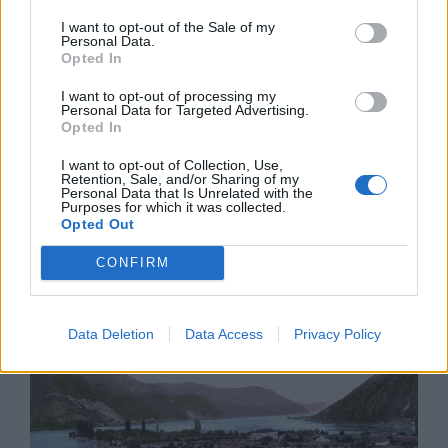
I want to opt-out of the Sale of my
Personal Data.
Opted In
I want to opt-out of processing my
Personal Data for Targeted Advertising.
Opted In
Експерти: Изкуственият интелект
I want to opt-out of Collection, Use,
Retention, Sale, and/or Sharing of my
постига нови нива на „автономност и
Personal Data that Is Unrelated with the
Purposes for which it was collected.
опити за измама“
Opted Out
05.08.2026 / 11:30
CONFIRM
Data Deletion
Data Access
Privacy Policy