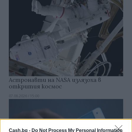
Астронавти на NASA излязоха в
открития космос
07.08.2026 / 15:00
Cash.bg -
Do Not Process My Personal Information