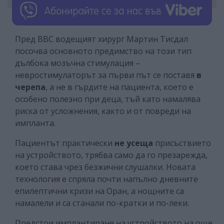
Пред BBC водещият хирург Мартин Тисдал
посочва основното предимство на този тип
дълбока мозъчна стимулация –
невростимулаторът за първи път се поставя
в
черепа
, а не в гърдите на пациента, което е
особено полезно при деца, тъй като намалява
риска от усложнения, както и от повреди на
импланта.
Пациентът практически
не усеща
присъствието
на устройството, трябва само да го презарежда,
което става чрез безжични слушалки. Новата
технология е спряла почти напълно дневните
епилептични кризи на Оран, а нощните са
намалели и са станали по-кратки и по-леки.
Предстои имплантиране на устройството на още