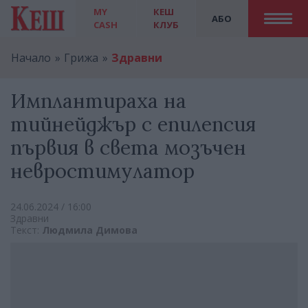
MY
КЕШ
АБО
CASH
КЛУБ
Начало
Грижа
Здравни
Имплантираха на
тийнейджър с епилепсия
първия в света мозъчен
невростимулатор
24.06.2024 / 16:00
Здравни
Текст:
Людмила Димова