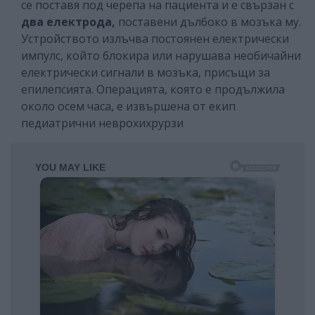
се поставя под черепа на пациента и е свързан с
два електрода,
поставени дълбоко в мозъка му.
Устройството излъчва постоянен електрически
импулс, който блокира или нарушава необичайни
електрически сигнали в мозъка, присъщи за
епилепсията. Операцията, която е продължила
около осем часа, е извършена от екип
педиатрични неврохихрурзи