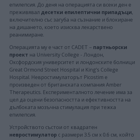
епилепсия. До деня на операцията си всеки ден е
преживявал
десетки епилептични припадъци
,
включително със загуба на съзнание и блокиране
на дишането, което изисква лекарствено
реанимиране.
Операцията му е част от CADET –
партньорски
проект
на University College - Лондон,
Оксфордския университет и лондонските болници
Great Ormond Street Hospital и King’s College
Hospital. Невростимулаторът Picostim е
произведен от британската компания Amber
Therapeutics. Експерименталното лечение има за
цел да оцени безопасността и ефективността на
дълбоката мозъчна стимулация при тежка
епилепсия.
Устройството състои от квадратен
невростимулатор
с размери 3.5 см х 0.6 см, който