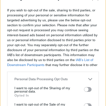
If you wish to opt-out of the sale, sharing to third parties, or
processing of your personal or sensitive information for
targeted advertising by us, please use the below opt-out
section to confirm your selection. Please note that after your
opt-out request is processed you may continue seeing
interest-based ads based on personal information utilized by
us or personal information disclosed to third parties prior to
Франция ще забрани рекламните
your opt-out. You may separately opt-out of the further
обаждания без съгласието на
disclosure of your personal information by third parties on the
абонатите от 11 август
IAB’s list of downstream participants. This information may
also be disclosed by us to third parties on the
IAB’s List of
07.08.2026 / 14:30
Downstream Participants
that may further disclose it to other
third parties.
Personal Data Processing Opt Outs
I want to opt-out of the Sharing of my
personal data.
Opted In
I want to opt-out of the Sale of my