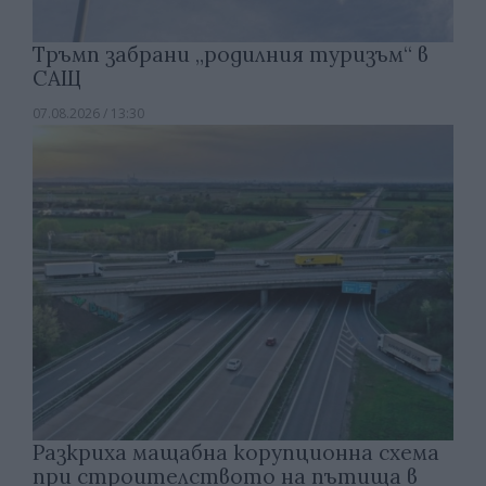
Тръмп забрани „родилния туризъм“ в
САЩ
07.08.2026 / 13:30
Разкриха мащабна корупционна схема
при строителството на пътища в