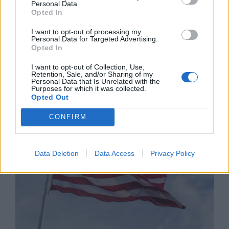
Personal Data.
Opted In
I want to opt-out of processing my
Personal Data for Targeted Advertising.
Opted In
Хирошима призова за мир и
I want to opt-out of Collection, Use,
Retention, Sale, and/or Sharing of my
недопускане на нова ядрена трагедия
Personal Data that Is Unrelated with the
Purposes for which it was collected.
07.08.2026 / 14:00
Opted Out
CONFIRM
Data Deletion
Data Access
Privacy Policy