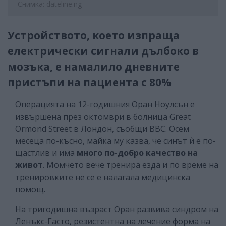
Снимка: dateline.ng
Устройството, което изпраща
електрически сигнали дълбоко в
мозъка, е намалило дневните
пристъпи на пациента с 80%
Операцията на 12-годишния Оран Ноулсън е
извършена през октомври в болница Great
Ormond Street в Лондон, съобщи ВВС. Осем
месеца по-късно, майка му казва, че синът ѝ е по-
щастлив и има
много по-добро качество на
живот
. Момчето вече тренира езда и по време на
тренировките не се е налагала медицинска
помощ.
На тригодишна възраст Оран развива синдром на
Ленъкс-Гасто, резистентна на лечение форма на