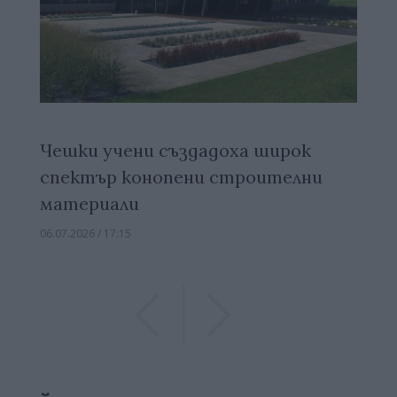
Чешки учени създадоха широк
спектър конопени строителни
материали
06.07.2026 / 17:15
Previous
Previous