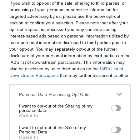
If you wish to opt-out of the sale, sharing to third parties, or
processing of your personal or sensitive information for
targeted advertising by us, please use the below opt-out
section to confirm your selection. Please note that after your
opt-out request is processed you may continue seeing
interest-based ads based on personal information utilized by
us or personal information disclosed to third parties prior to
your opt-out. You may separately opt-out of the further
Русия започна да внася петролни
disclosure of your personal information by third parties on the
продукти от Южна Корея.
IAB’s list of downstream participants. This information may
also be disclosed by us to third parties on the
IAB’s List of
07.08.2026 / 17:05
Downstream Participants
that may further disclose it to other
third parties.
Personal Data Processing Opt Outs
I want to opt-out of the Sharing of my
personal data.
Opted In
I want to opt-out of the Sale of my
Personal Data.
Opted In