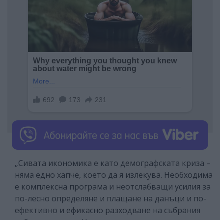
„Сивата икономика е като демографската криза –
няма едно хапче, което да я излекува. Необходима
е комплексна програма и неотслабващи усилия за
по-лесно определяне и плащане на данъци и по-
ефективно и ефикасно разходване на събрания