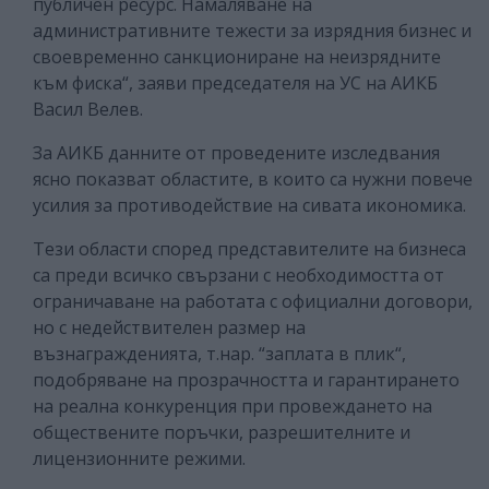
публичен ресурс. Намаляване на
административните тежести за изрядния бизнес и
своевременно санкциониране на неизрядните
към фиска“, заяви председателя на УС на АИКБ
Васил Велев.
За АИКБ данните от проведените изследвания
ясно показват областите, в които са нужни повече
усилия за противодействие на сивата икономика.
Тези области според представителите на бизнеса
са преди всичко свързани с необходимостта от
ограничаване на работата с официални договори,
но с недействителен размер на
възнагражденията, т.нар. “заплата в плик“,
подобряване на прозрачността и гарантирането
на реална конкуренция при провеждането на
обществените поръчки, разрешителните и
лицензионните режими.