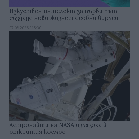
Изкуствен интелект за първи път
създаде нови жизнеспособни вируси
07.08.2026 / 15:30
Астронавти на NASA излязоха в
открития космос