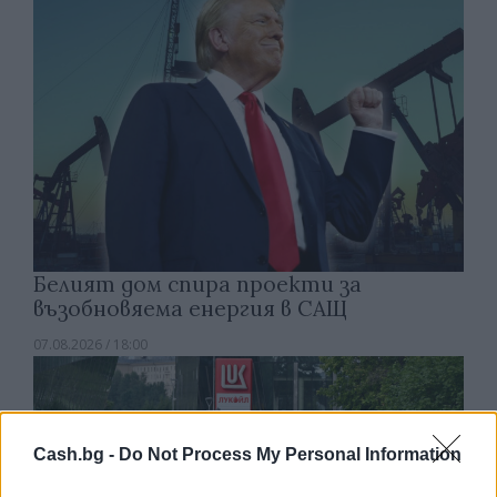
Белият дом спира проекти за
възобновяема енергия в САЩ
07.08.2026 / 18:00
Cash.bg -
Do Not Process My Personal Information