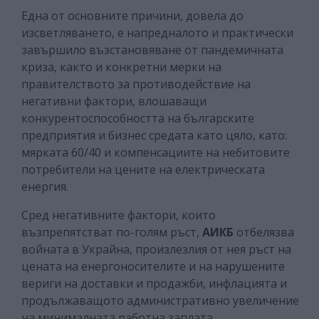
Една от основните причини, довела до
изсветляването, е напредналото и практически
завършило възстановяване от пандемичната
криза, както и конкретни мерки на
правителството за противодействие на
негативни фактори, влошаващи
конкурентоспособността на българските
предприятия и бизнес средата като цяло, като:
мярката 60/40 и компенсациите на небитовите
потребители на цените на електрическата
енергия.
Сред негативните фактори, които
възпрепятстват по-голям ръст,
АИКБ
отбелязва
войната в Украйна, произлезлия от нея ръст на
цената на енергоносителите и на нарушените
вериги на доставки и продажби, инфлацията и
продължаващото административно увеличение
на минималната работна заплата.