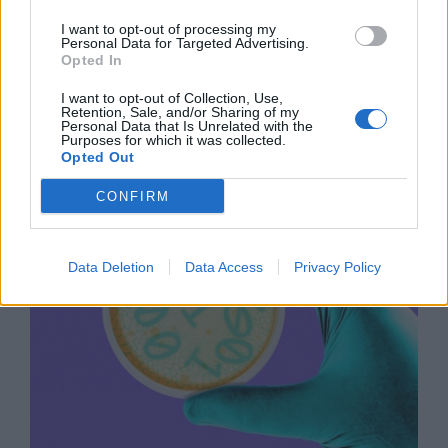
I want to opt-out of processing my
Personal Data for Targeted Advertising.
Opted In
Древен храм на почти 900 години
I want to opt-out of Collection, Use,
Retention, Sale, and/or Sharing of my
откриха под кафене за сладолед в
Personal Data that Is Unrelated with the
Полша
Purposes for which it was collected.
Opted Out
07.08.2026 / 16:00
CONFIRM
Data Deletion
Data Access
Privacy Policy