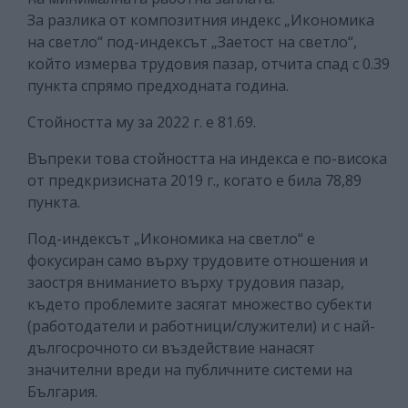
За разлика от композитния индекс „Икономика
на светло“ под-индексът „Заетост на светло“,
който измерва трудовия пазар, отчита спад с 0.39
пункта спрямо предходната година.
Стойността му за 2022 г. е 81.69.
Въпреки това стойността на индекса е по-висока
от предкризисната 2019 г., когато е била 78,89
пункта.
Под-индексът „Икономика на светло“ е
фокусиран само върху трудовите отношения и
заостря вниманието върху трудовия пазар,
където проблемите засягат множество субекти
(работодатели и работници/служители) и с най-
дългосрочното си въздействие нанасят
значителни вреди на публичните системи на
България.