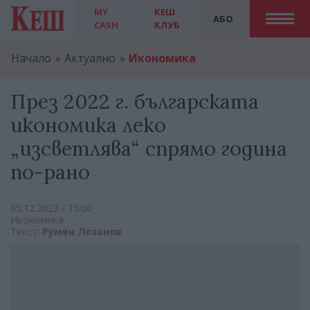
MY
КЕШ
АБО
CASH
КЛУБ
Начало
Актуално
Икономика
През 2022 г. българската
икономика леко
„изсветлява“ спрямо година
по-рано
05.12.2023 / 15:00
Икономика
Текст:
Румен Лозанов