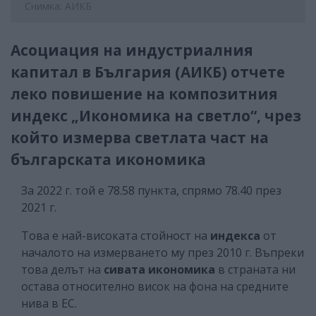
Снимка: АИКБ
Асоциация на индустриалния
капитал в България (АИКБ) отчете
леко повишение на композитния
индекс „Икономика на светло“, чрез
който измерва светлата част на
българската икономика
За 2022 г. той е 78.58 пункта, спрямо 78.40 през
2021 г.
Това е най-високата стойност на
индекса
от
началото на измерването му през 2010 г. Въпреки
това делът на
сивата икономика
в страната ни
остава относително висок на фона на средните
нива в ЕС.