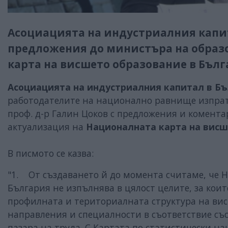
Асоциацията на индустриалния капит
предложения до министъра на образ
карта на висшето образование в Бъл
Асоциацията на индустриалния капитал в Бъ
работодателите на национално равнище изпрат
проф. д-р Галин Цоков с предложения и комента
актуализация на
Националната карта на висш
В писмото се казва:
"1. От създаването й до момента считаме, че 
България не изпълнява в цялост целите, за коит
профилната и териториалната структура на ви
направления и специалности в съответствие съ
пазара на труда. С Картата по статистически 