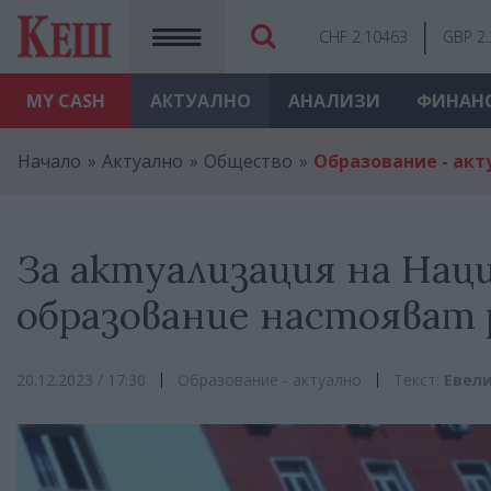
CHF 2.10463
GBP 2
MY
CASH
АКТУАЛНО
АНАЛИЗИ
ФИНАН
Начало
Актуално
Общество
Образование - акт
За актуализация на Нац
образование настояват
20.12.2023 / 17:30
Образование - актуално
Текст:
Евели