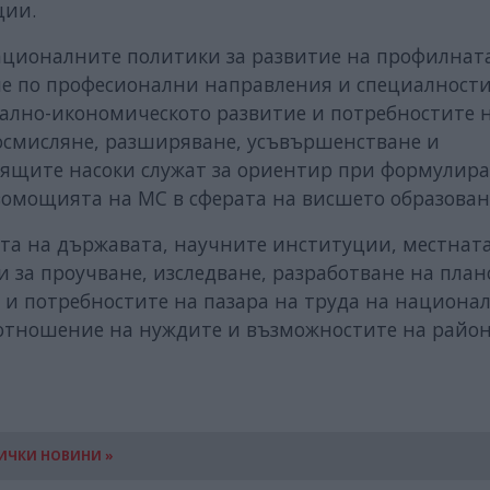
ции.
националните политики за развитие на профилнат
ие по професионални направления и специалности
иално-икономическото развитие и потребностите 
 осмисляне, разширяване, усъвършенстване и
тоящите насоки служат за ориентир при формулир
омощията на МС в сферата на висшето образован
та на държавата, научните институции, местната
 за проучване, изследване, разработване на план
 и потребностите на пазара на труда на национал
о отношение на нуждите и възможностите на район
ИЧКИ НОВИНИ »