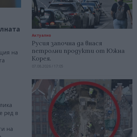
алната
Актуално
Русия започна да внася
петролни продукти от Южна
ация на
Корея.
та
07.08.2026 / 17:05
блика
е ред в
ти на
а