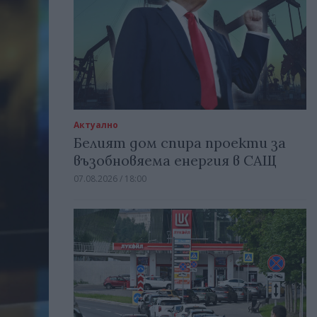
Актуално
Белият дом спира проекти за
възобновяема енергия в САЩ
07.08.2026 / 18:00