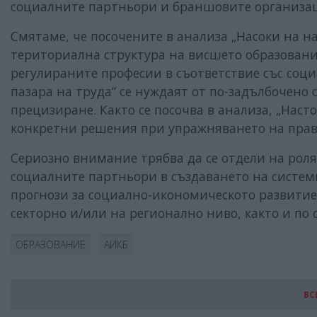
социалните партньори и браншовите организа
Смятаме, че посочените в анализа „Насоки на 
териториална структура на висшето образован
регулираните професии в съответствие със соц
пазара на труда“ се нуждаят от по-задълбочено
прецизиране. Както се посочва в анализа, „Нас
конкретни решения при упражняването на прав
Сериозно внимание трябва да се отдели на роля
социалните партньори в създаването на системи
прогнози за социално-икономическото развитие
секторно и/или на регионално ниво, както и п
ОБРАЗОВАНИЕ
АИКБ
ВС