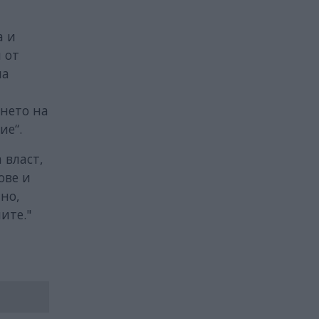
а и
 от
на
ането на
ие“.
 власт,
ове и
но,
ите."