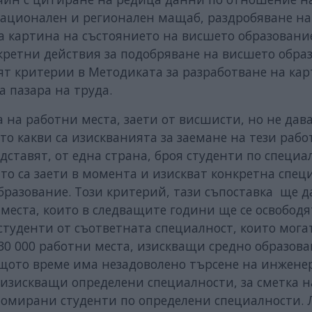
национален и регионален мащаб, раздробяване на
 на картина на състоянието на висшето образовани
нкретни действия за подобряване на висшето обра
ят критерии в Методиката за разработване на кар
а пазара на труда.
на работни места, заети от висшисти, но не дава
ито какви са изискванията за заемане на тези раб
едставят, от една страна, броя студенти по специа
оито са заети в момента и изискват конкретна спец
разование. Този критерий, тази съпоставка ще д
места, които в следващите години ще се освободя
туденти от съответната специалност, които могат
30 000 работни места, изискващи средно образова
щото време има незадоволено търсене на инженер
 изискващи определени специалности, за сметка н
ломирани студенти по определени специалности. 