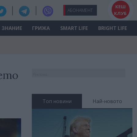
КЕШ
АБО
НАМЕНТ
КЛУБ
ЗНАНИЕ
ГРИЖА
SMART LIFE
BRIGHT LIFE
шето
Реклама
Топ новини
Най-новото