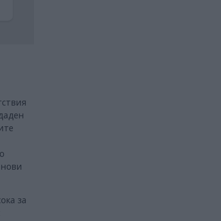
тствия
 даден
ите
о
 нови
ока за
с