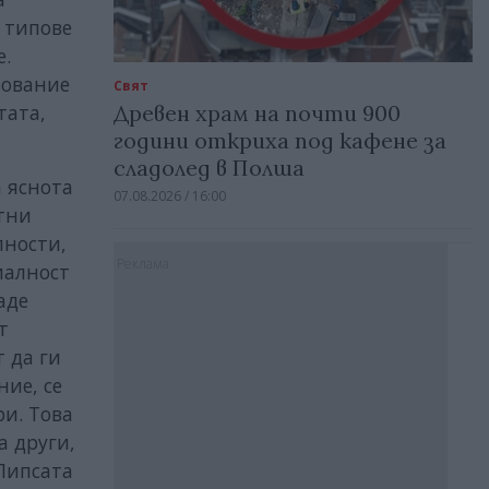
 типове
е.
зование
Свят
тата,
Древен храм на почти 900
години откриха под кафене за
сладолед в Полша
 яснота
07.08.2026 / 16:00
отни
лности,
Реклама
иалност
аде
т
 да ги
ние, се
и. Това
а други,
Липсата