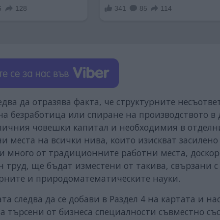
два да отразява факта, че структурните несъотве
лна безработица или спиране на производството в
аличния човешки капитал и необходимия в отделн
и места на всички нива, които изискват засилено
и много от традиционните работни места, доскор
 труд, ще бъдат изместени от такива, свързани с
ерните и природоматематическите науки.
 следва да се добави в Раздел 4 на картата и нас
а търсени от бизнеса специалности съвместно съ