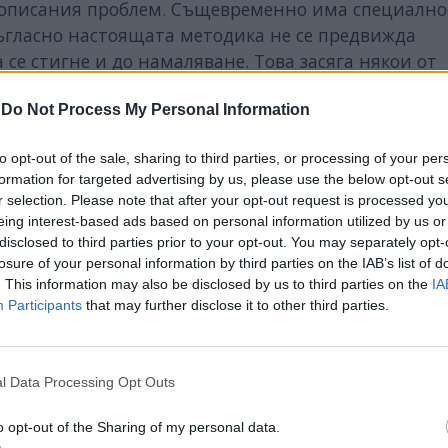
 описания проблем. Същевременно има специално
съгласно настоящата методика не се предвижда
 се стигне и до намаляване. Това засяга някои от
айон от тип Г.
-
Do Not Process My Personal Information
средното изчисляване на
осигурителния доход
аният критерий деформира получените резултати
to opt-out of the sale, sharing to third parties, or processing of your per
то повечето от завършилите студенти се реализи
formation for targeted advertising by us, please use the below opt-out s
r selection. Please note that after your opt-out request is processed y
ход определя по-лошо класиране на съответната
eing interest-based ads based on personal information utilized by us or
ициент, чрез който да се постигне адекватно срав
disclosed to third parties prior to your opt-out. You may separately opt-
купателната способност“ или чрез съотнасяне на
losure of your personal information by third parties on the IAB’s list of
. This information may also be disclosed by us to third parties on the
IA
Participants
that may further disclose it to other third parties.
лючително важно да бъде отразено в кратък срок –
тодиката и ако не бъде направено сега, то перспе
доведе до редица негативни последици. Затова
l Data Processing Opt Outs
одини е твърде много време, през което могат да
o opt-out of the Sharing of my personal data.
промяна в нуждите на пазара на труда. Предлагам