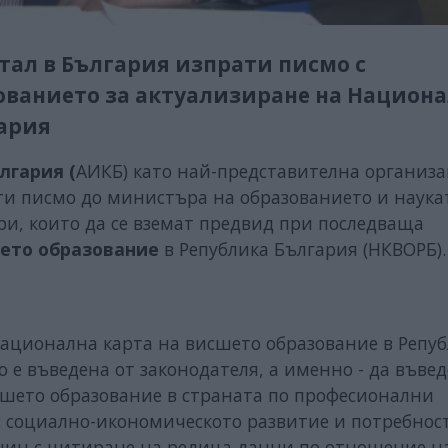
ал в България изпрати писмо с
ованието за актуализиране на Национ
гария
лгария (
АИКБ) като най-представителна организ
и писмо до министъра на образованието и наука
ри, които да се вземат предвид при последваща
ето образование
в Република България (НКВОРБ).
Национална карта на висшето образование в Репу
о е въведена от законодателя, а именно - да въвед
сшето образование в страната по професионални
с социално-икономическото развитие и потребнос
начин с цитиране на редица данни по отношение н