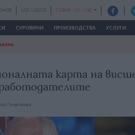
.24498
USD 1.66723
СОФИЯ:
+21 / +30
СИ
СУРОВИНИ
ПРОИЗВОДСТВА
УСЛУГИ
уално
ионалната карта на вис
 работодателите
на Георгиева