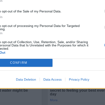
In
ичините за това са, че в следващата една година
ат дадени насоки и как ще се използва самата кар
o opt-out of the Sale of my Personal Data.
о развитие на Методиката, за което не бива да се
In
to opt-out of processing my Personal Data for Targeted
ing.
In
o opt-out of Collection, Use, Retention, Sale, and/or Sharing
ersonal Data that Is Unrelated with the Purposes for which it
lected.
Out
CONFIRM
Data Deletion
Data Access
Privacy Policy