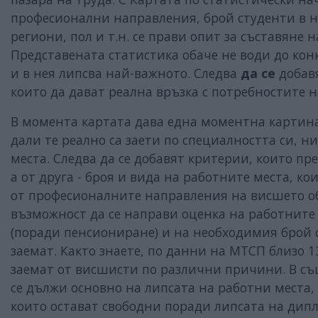
професионални направления, брой студенти в 
региони, пол и т.н. се прави опит за съставяне
Представената статистика обаче не води до ко
и в нея липсва най-важното. Следва
да се
добав
които да дават реална връзка с потребностите н
В момента картата дава една моментна картина 
дали те реално са заети по специалността си, н
места. Следва да се добавят критерии, които пр
а от друга - броя и вида на работните места, к
от професионалните направления на висшето об
възможност да се направи оценка на работните 
(поради пенсиониране) и на необходимия брой с
заемат. Както знаете, по данни на МТСП близо 1
заемат от висшисти по различни причини. В съ
се дължи основно на липсата на работни места,
които остават свободни поради липсата на дип