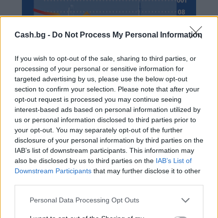
Cash.bg -
Do Not Process My Personal Information
If you wish to opt-out of the sale, sharing to third parties, or
processing of your personal or sensitive information for
targeted advertising by us, please use the below opt-out
section to confirm your selection. Please note that after your
opt-out request is processed you may continue seeing
interest-based ads based on personal information utilized by
Дейност и състояние на
us or personal information disclosed to third parties prior to
your opt-out. You may separately opt-out of the further
нефинансовите предприятия през
disclosure of your personal information by third parties on the
януари 2021 г.
IAB’s list of downstream participants. This information may
also be disclosed by us to third parties on the
IAB’s List of
25.02.2021 / 14:34
Downstream Participants
that may further disclose it to other
third parties.
Personal Data Processing Opt Outs
Previous
Previous