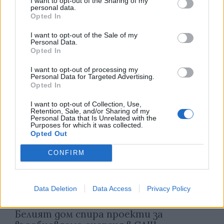
I want to opt-out of the Sharing of my
personal data.
Opted In
I want to opt-out of the Sale of my
НАЙ-НОВОТО
Personal Data.
Opted In
I want to opt-out of processing my
Personal Data for Targeted Advertising.
Opted In
I want to opt-out of Collection, Use,
Retention, Sale, and/or Sharing of my
Personal Data that Is Unrelated with the
Purposes for which it was collected.
Opted Out
CONFIRM
Data Deletion
Data Access
Privacy Policy
Белият дом спира проекти за