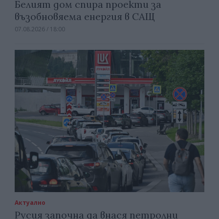
Белият дом спира проекти за
възобновяема енергия в САЩ
07.08.2026 / 18:00
Актуално
Русия започна да внася петролни