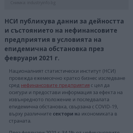
Снимка: industryinfo.bg
НСИ публикува данни за дейността
и състоянието на нефинансовите
предприятия в условията на
епидемична обстановка през
февруари 2021 г.
Националният статистически институт (НСИ)
провежда ежемесечно кратко бизнес изследване
сред
нефинансовите предприятия
с цел да
осигури и предостави информация за ефекта на
извънредното положение и последвалата
епидемична обстановка, свързана с COVID-19,
върху различните
сектори н
а икономиката в
страната.
През февруари 2021 г. 34,1% от нефинансовите