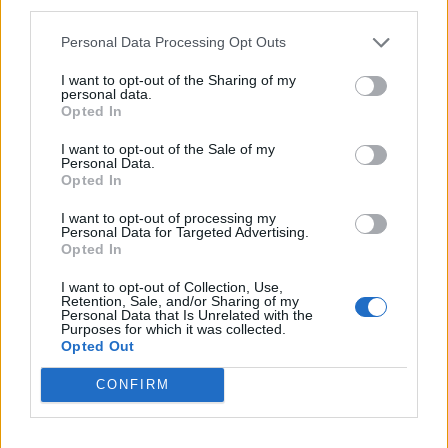
third parties.
откриха под кафене за сладолед в
Полша
Personal Data Processing Opt Outs
07.08.2026 / 16:00
I want to opt-out of the Sharing of my
personal data.
Opted In
I want to opt-out of the Sale of my
Personal Data.
Opted In
I want to opt-out of processing my
Personal Data for Targeted Advertising.
Opted In
I want to opt-out of Collection, Use,
Retention, Sale, and/or Sharing of my
Personal Data that Is Unrelated with the
Purposes for which it was collected.
Opted Out
Изкуствен интелект за първи път
CONFIRM
създаде нови жизнеспособни вируси
07.08.2026 / 15:30