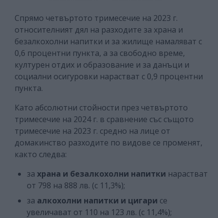
Спрямо четвъртото тримесечие на 2023 г.
относителният дял на разходите за храна и
безалкохолни напитки и за жилище намаляват с
0,6 процентни пункта, а за свободно време,
културен отдих и образование и за данъци и
социални осигуровки нарастват с 0,9 процентни
пункта.
Като абсолютни стойности през четвъртото
тримесечие на 2024 г. в сравнение със същото
тримесечие на 2023 г. средно на лице от
домакинство разходите по видове се променят,
както следва:
за
храна и безалкохолни напитки
нарастват
от 798 на 888 лв. (с 11,3%);
за
алкохолни напитки и цигари
се
увеличават от 110 на 123 лв. (с 11,4%);