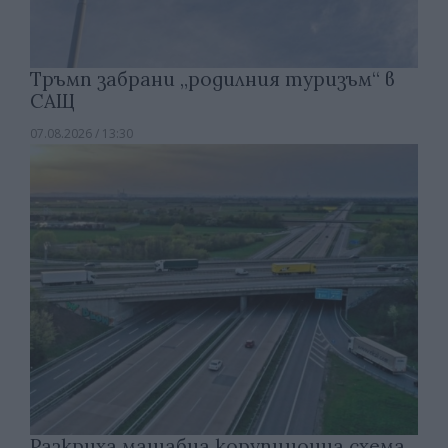
Тръмп забрани „родилния туризъм“ в
САЩ
07.08.2026 / 13:30
Разкриха мащабна корупционна схема