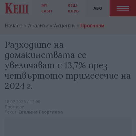
MY
КЕШ
АБО
CASH
КЛУБ
Начало
Анализи
Акценти
Прогнози
Разходите на
домакинствата се
увеличават с 13,7% през
четвъртото тримесечие на
2024 г.
18.02.2025 / 12:00
Прогнози
Текст:
Евелина Георгиева