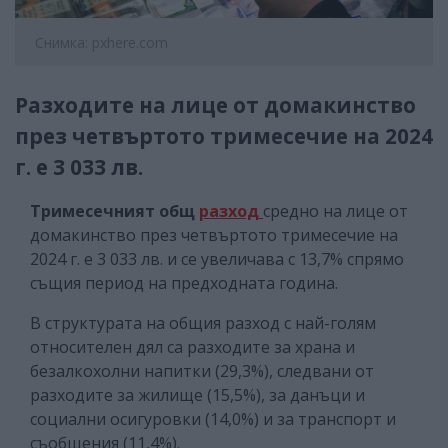
Снимка: pxhere.com
Разходите на лице от домакинство
през четвъртото тримесечие на 2024
г. е 3 033 лв.
Тримесечният общ
разход
средно на лице от
домакинство през четвъртото тримесечие на
2024 г. е 3 033 лв. и се увеличава с 13,7% спрямо
същия период на предходната година.
В структурата на общия разход с най-голям
относителен дял са разходите за храна и
безалкохолни напитки (29,3%), следвани от
разходите за жилище (15,5%), за данъци и
социални осигуровки (14,0%) и за транспорт и
съобщения (11,4%).