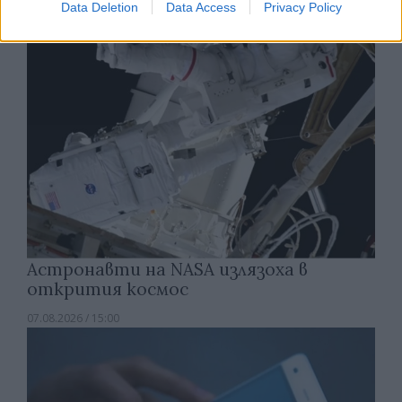
Data Deletion
Data Access
Privacy Policy
Астронавти на NASA излязоха в
открития космос
07.08.2026 / 15:00