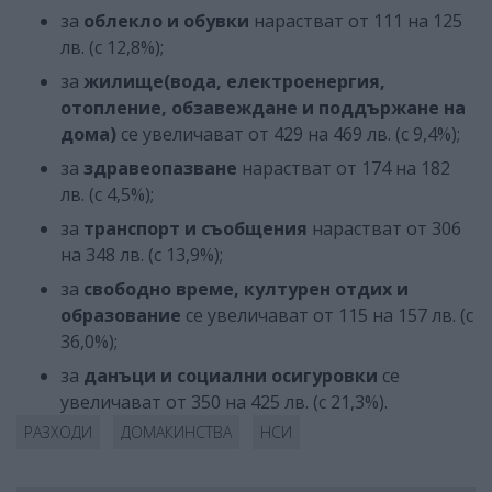
за
облекло и обувки
нарастват от 111 на 125
лв. (с 12,8%);
за
жилище(вода, електроенергия,
отопление, обзавеждане и поддържане на
дома)
се увеличават от 429 на 469 лв. (с 9,4%);
за
здравеопазване
нарастват от 174 на 182
лв. (с 4,5%);
за
транспорт и съобщения
нарастват от 306
на 348 лв. (с 13,9%);
за
свободно време, културен отдих и
образование
се увеличават от 115 на 157 лв. (с
36,0%);
за
данъци и социални осигуровки
се
увеличават от 350 на 425 лв. (с 21,3%).
РАЗХОДИ
ДОМАКИНСТВА
НСИ