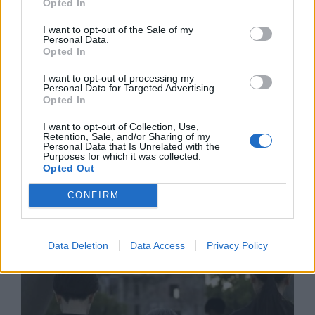
Opted In
I want to opt-out of the Sale of my
Personal Data.
Opted In
I want to opt-out of processing my
Personal Data for Targeted Advertising.
Opted In
I want to opt-out of Collection, Use,
Retention, Sale, and/or Sharing of my
Франция ще забрани рекламните
Personal Data that Is Unrelated with the
обаждания без съгласието на
Purposes for which it was collected.
абонатите от 11 август
Opted Out
07.08.2026 / 14:30
CONFIRM
Data Deletion
Data Access
Privacy Policy