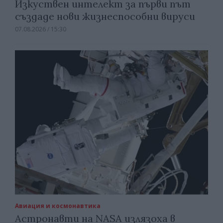
Изкуствен интелект за първи път
създаде нови жизнеспособни вируси
07.08.2026 / 15:30
Авиация и космонавтика
Астронавти на NASA излязоха в