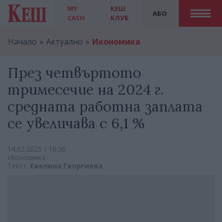
MY
КЕШ
АБО
CASH
КЛУБ
Начало
Актуално
Икономика
През четвъртото
тримесечие на 2024 г.
средната работна заплата
се увеличава с 6,1 %
14.02.2025 / 16:30
Икономика
Текст:
Евелина Георгиева