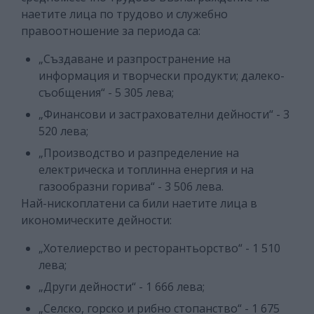
наетите лица по трудово и служебно
правоотношение за периода са:
„Създаване и разпространение на
информация и творчески продукти; далеко-
съобщения“ - 5 305 лева;
„Финансови и застрахователни дейности“ - 3
520 лева;
„Производство и разпределение на
електрическа и топлинна енергия и на
газообразни горива“ - 3 506 лева.
Най-нископлатени са били наетите лица в
икономическите дейности:
„Хотелиерство и ресторантьорство“ - 1 510
лева;
„Други дейности“ - 1 666 лева;
„Селско, горско и рибно стопанство“ - 1 675