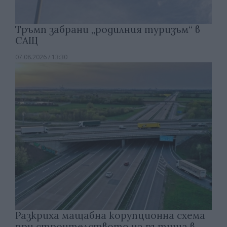
Тръмп забрани „родилния туризъм“ в
САЩ
07.08.2026 / 13:30
Разкриха мащабна корупционна схема
при строителството на пътища в