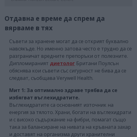
Отдавна е време да спрем да
вярваме в тях
Съвети за хранене могат да се открият буквално
навсякъде. Но именно затова често е трудно да се
разграничат вредните препоръки от полезните.
Дипломираният
диетолог
Британи Поулсън
обяснява кои съвети със сигурност не бива да се
следват, съобщава Verywell Health.
Мит 1:
За оптимално здраве трябва да се
избягват въглехидратите.
Въглехидратите са основният източник на
енергия за тялото. Храни, богати на въглехидрати
и с високо съдържание на фибри, помагат също
така за балансиране на нивата на кръвната захар
и доставят на организма други хранителни