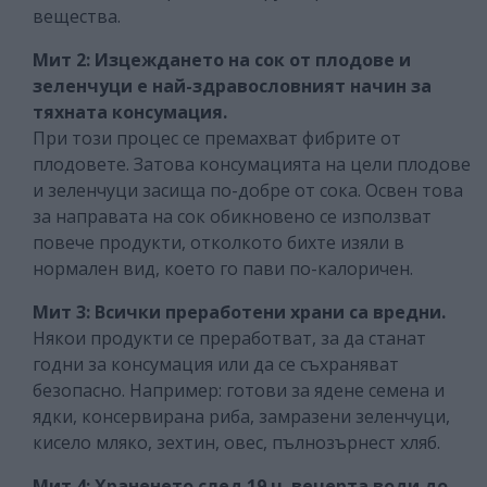
вещества.
Мит 2: Изцеждането на сок от плодове и
зеленчуци е най-здравословният начин за
тяхната консумация.
При този процес се премахват фибрите от
плодовете. Затова консумацията на цели плодове
и зеленчуци засища по-добре от сока. Освен това
за направата на сок обикновено се използват
повече продукти, отколкото бихте изяли в
нормален вид, което го пави по-калоричен.
Мит 3: Всички преработени храни са вредни.
Някои продукти се преработват, за да станат
годни за консумация или да се съхраняват
безопасно. Например: готови за ядене семена и
ядки, консервирана риба, замразени зеленчуци,
кисело мляко, зехтин, овес, пълнозърнест хляб.
Мит 4: Храненето след 19 ч. вечерта води до