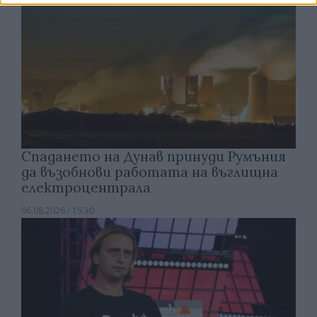
Спадането на Дунав принуди Румъния
да възобнови работата на въглищна
електроцентрала
06.08.2026 / 15:30