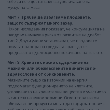
себе си не е достатъчен за увеличаване на
мускулната маса.
Мит 7: Трябва да избягваме плодовете,
защото съдържат много захар.
Някои изследвания показват, че консумацията на
плодове намалява риска от развитие на диабет
тип 2. Други учени установяват, че плодовете
помагат на хора на средна възраст да се
предпазят от дългосрочно покачване на теглото.
Мит 8:
Храните с ниско съдържание на
мазнини или обезмаслените винаги са по-
здравословни от обикновените.
Мазнините също са източник на енергия,
подпомагат функционирането на клетките,
усвояването на хранителни вещества и участието
в синтеза на някои хормони. Освен това някои
обезмаслени продукти могат да съдържат повече
добавена захар, сол или други добавки, за да се