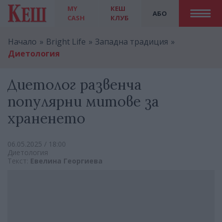
MY
КЕШ
АБО
CASH
КЛУБ
Начало
Bright Life
Западна традиция
Диетология
Диетолог развенча
популярни митове за
храненето
06.05.2025 / 18:00
Диетология
Текст:
Евелина Георгиева