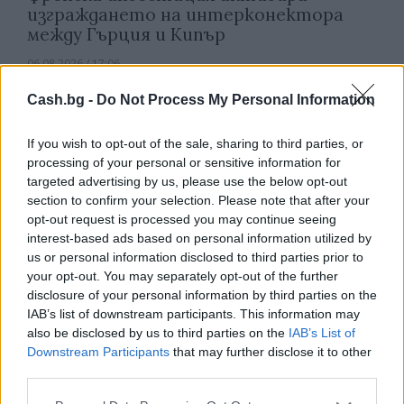
изграждането на интерконектора
между Гърция и Кипър
06.08.2026 / 17:06
Cash.bg -
Do Not Process My Personal Information
If you wish to opt-out of the sale, sharing to third parties, or
processing of your personal or sensitive information for
targeted advertising by us, please use the below opt-out
section to confirm your selection. Please note that after your
opt-out request is processed you may continue seeing
interest-based ads based on personal information utilized by
us or personal information disclosed to third parties prior to
your opt-out. You may separately opt-out of the further
disclosure of your personal information by third parties on the
IAB’s list of downstream participants. This information may
also be disclosed by us to third parties on the
IAB’s List of
Износът на електромобили от Китай
Downstream Participants
that may further disclose it to other
е нараснал със 120%
third parties.
06.08.2026 / 16:30