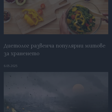
Диетолог развенча популярни митове
за храненето
6.05.2025