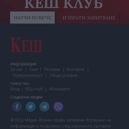
КЕШ КЛУБ
НАУЧИ ПОВЕЧЕ
ИЗПРАТИ ЗАПИТВАНЕ
Информация:
За нас
Екип
Реклама
Контакти
Поверителност
Общи условия
Членство:
Вход
КЕШ клуб
Або
намент
Социални медии
© КЕШ Медия. Всички права запазени. Копиране на
информация е позволено след изричното съгласие