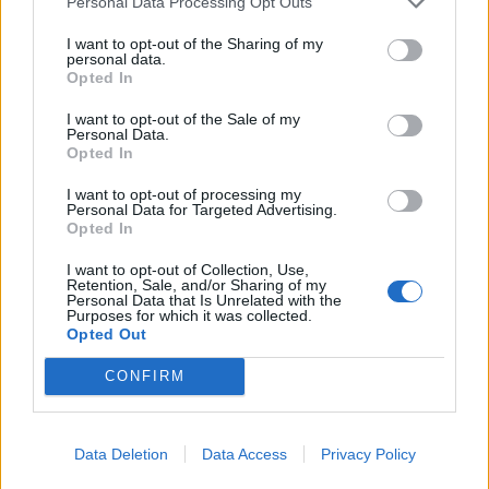
Personal Data Processing Opt Outs
I want to opt-out of the Sharing of my
personal data.
Opted In
I want to opt-out of the Sale of my
Personal Data.
Opted In
I want to opt-out of processing my
Personal Data for Targeted Advertising.
Opted In
I want to opt-out of Collection, Use,
Retention, Sale, and/or Sharing of my
Personal Data that Is Unrelated with the
Purposes for which it was collected.
Ню Йорк стана 14-ият щат на САЩ, в
Opted Out
който е разрешена евтаназията
CONFIRM
06.08.2026 / 16:00
Data Deletion
Data Access
Privacy Policy