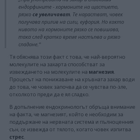
ендорфините - хормоните на щастието,
рязко
се увеличават
. Те нарастват, човек
получава прилив на сили, еуфория. Но както
нивото на хормоните рязко се повишава,
така след кратко време настъпва и рязко
спадане.“
Тя обяснява този факт с това, че най-вероятно
молекулите на захарта способстват за
извеждането на молекулите на
магнезия
.
Процесът на понижаване на кръвната захар води
до това, че човек започва да се чувства по-зле,
отколкото преди да е ял сладко.
В допълнение ендокринологът обръща внимание
на факта, че магнезият, който е необходим за
поддържане на нервната система и пълноценния
сън, се извежда от тялото, когато човек изпитва
стрес
.