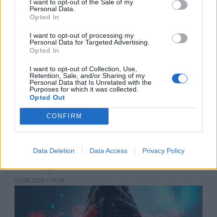
I want to opt-out of the Sale of my
04.08.2026 / 16:00
Personal Data.
Opted In
I want to opt-out of processing my
Personal Data for Targeted Advertising.
Opted In
I want to opt-out of Collection, Use,
Retention, Sale, and/or Sharing of my
Personal Data that Is Unrelated with the
Purposes for which it was collected.
Opted Out
CONFIRM
Data Deletion
Data Access
Privacy Policy
Китай си построи свой курорт
Санторини
03.08.2026 / 18:36