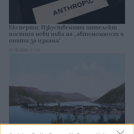
Експерти: Изкуственият интелект
постига нови нива на „автономност и
опити за измама“
05.08.2026 / 11:30