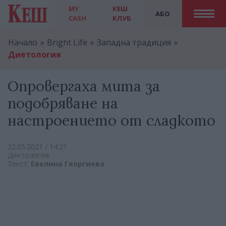
MY
КЕШ
АБО
CASH
КЛУБ
Начало
Bright Life
Западна традиция
Диетология
Опровергаха мита за
подобряване на
настроението от сладкото
22.05.2021 / 14:21
Диетология
Текст:
Евелина Георгиева