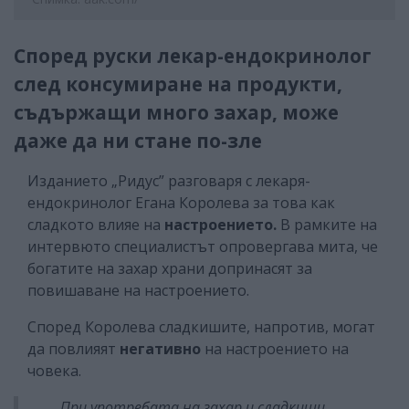
Според руски лекар-ендокринолог
след консумиране на продукти,
съдържащи много захар, може
даже да ни стане по-зле
Изданието „Ридус” разговаря с лекаря-
ендокринолог Егана Королева за това как
сладкото влияе на
настроението.
В рамките на
интервюто специалистът опровергава мита, че
богатите на захар храни допринасят за
повишаване на настроението.
Според Королева сладкишите, напротив, могат
да повлияят
негативно
на настроението на
човека.
„При употребата на захар и сладкиши