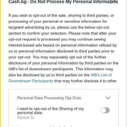
Cash.bg -
Do Not Process My Personal Information
Румъния се сблъска с проблеми заради
ниското ниво на Дунав
If you wish to opt-out of the sale, sharing to third parties, or
processing of your personal or sensitive information for
04.08.2026 / 16:30
targeted advertising by us, please use the below opt-out
section to confirm your selection. Please note that after your
opt-out request is processed you may continue seeing
interest-based ads based on personal information utilized by
us or personal information disclosed to third parties prior to
your opt-out. You may separately opt-out of the further
disclosure of your personal information by third parties on the
IAB’s list of downstream participants. This information may
also be disclosed by us to third parties on the
IAB’s List of
Downstream Participants
that may further disclose it to other
third parties.
Personal Data Processing Opt Outs
I want to opt-out of the Sharing of my
Търговският дефицит на САЩ с ЕС е
personal data.
Opted In
нараснал с 36,4% през юни