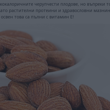
искокалоричните черупчести плодове, но въпреки т
ато растителни протеини и здравословни мазнин
 освен това са пълни с витамин Е!