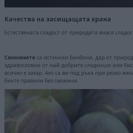
Качества на засищащата храна
Естествената сладост от природата внася сладос
Смокините
са истински бонбони, дар от природа
здравословни от най-добрите сладкиши или бис
всичко е захар. Ако са ви под ръка при рязко же
бихте правили без смокини.