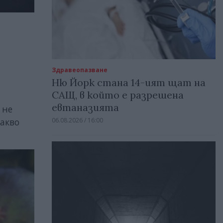
Здравеопазване
Ню Йорк стана 14-ият щат на
САЩ, в който е разрешена
евтаназията
 не
06.08.2026 / 16:00
какво