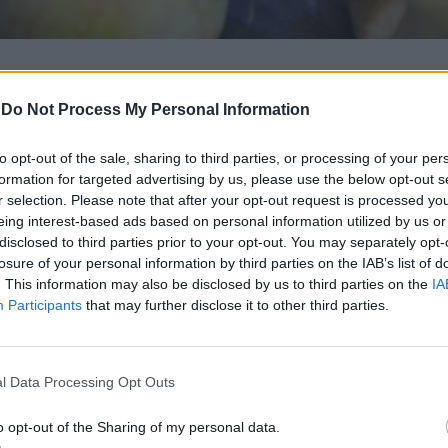
октейли с този етикет, които са пълни с добавена
-
Do Not Process My Personal Information
м е пълен с витамин С и е диуретик, което означа
to opt-out of the sale, sharing to third parties, or processing of your per
 течности.
formation for targeted advertising by us, please use the below opt-out s
r selection. Please note that after your opt-out request is processed y
да е в списъка на диетичните продукти, но не се
eing interest-based ads based on personal information utilized by us or
се провалите, ще преядете и ще съсипете цялата 
disclosed to third parties prior to your opt-out. You may separately opt-
яколко парчета черен шоколад от време на време, 
losure of your personal information by third parties on the IAB’s list of
вословен от другите сладкиши, тъмният шоколад 
. This information may also be disclosed by us to third parties on the
IA
е на захар от другите видове шоколад. Някои
Participants
that may further disclose it to other third parties.
о! Така че, не се страхувайте да си угодите – уме
l Data Processing Opt Outs
o opt-out of the Sharing of my personal data.