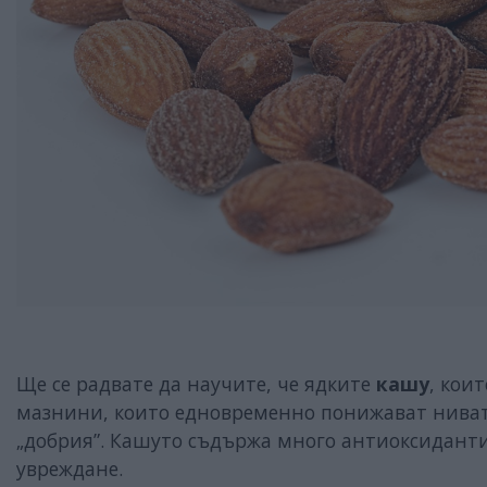
Ще се радвате да научите, че ядките
кашу
, кои
мазнини, които едновременно понижават ниват
„добрия”. Кашуто съдържа много антиоксиданти,
увреждане.