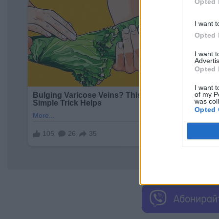
Opted 
I want t
Opted 
I want 
Advertis
Opted 
I want t
of my P
was col
Opted 