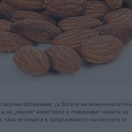
то всички обожаваме, са богати на мононенаситен
а на „лошия“ холестерол и повишават нивата на
 така че помага в предпазването на клетките от