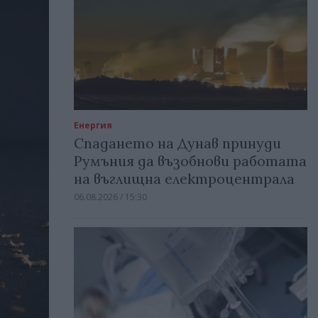
Енергия
Спадането на Дунав принуди
Румъния да възобнови работата
на въглищна електроцентрала
06.08.2026 / 15:30