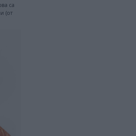
ова са
и (от