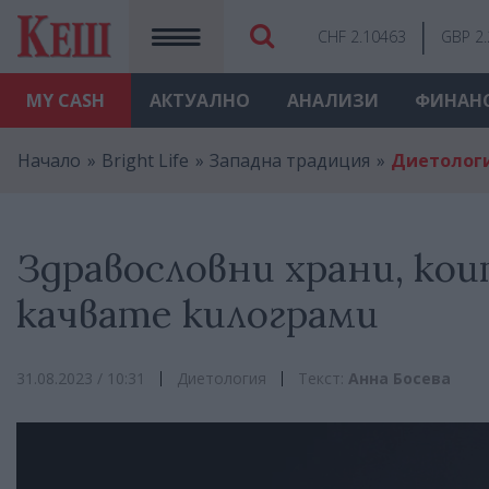
CHF 2.10463
GBP 2
MY
CASH
АКТУАЛНО
АНАЛИЗИ
ФИНАН
Начало
Bright Life
Западна традиция
Диетолог
Здравословни храни, кои
качвате килограми
31.08.2023 / 10:31
Диетология
Текст:
Анна Босева