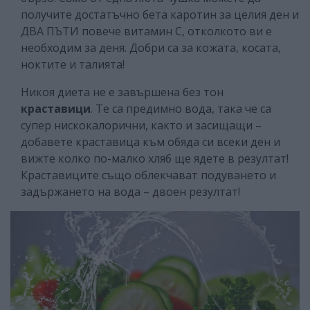
получите достатъчно бета каротин за целия ден и
ДВА ПЪТИ повече витамин С, отколкото ви е
необходим за деня. Добри са за кожата, косата,
ноктите и талията!
Никоя диета не е завършена без тон
краставици
. Те са предимно вода, така че са
супер нискокалорични, както и засищащи –
добавете краставица към обяда си всеки ден и
вижте колко по-малко хляб ще ядете в резултат!
Краставиците също облекчават подуването и
задържането на вода – двоен резултат!