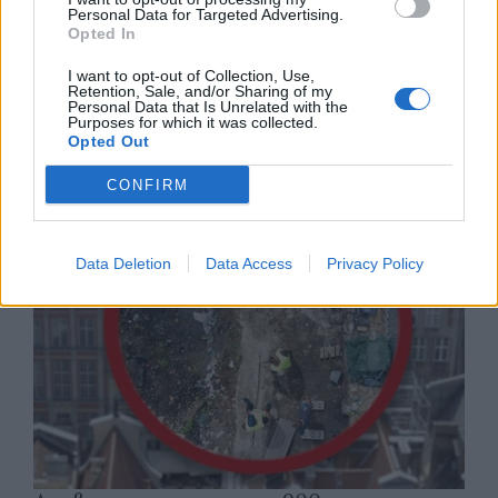
Personal Data for Targeted Advertising.
Opted In
I want to opt-out of Collection, Use,
Русия започна да внася петролни
Retention, Sale, and/or Sharing of my
Personal Data that Is Unrelated with the
продукти от Южна Корея.
Purposes for which it was collected.
Opted Out
07.08.2026 / 17:05
CONFIRM
Data Deletion
Data Access
Privacy Policy