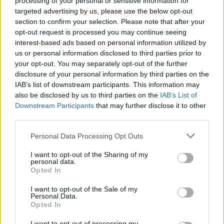
processing of your personal or sensitive information for
targeted advertising by us, please use the below opt-out
section to confirm your selection. Please note that after your
opt-out request is processed you may continue seeing
interest-based ads based on personal information utilized by
us or personal information disclosed to third parties prior to
your opt-out. You may separately opt-out of the further
disclosure of your personal information by third parties on the
Белият дом спира проекти за
IAB’s list of downstream participants. This information may
възобновяема енергия в САЩ
also be disclosed by us to third parties on the
IAB’s List of
Downstream Participants
that may further disclose it to other
07.08.2026 / 18:00
third parties.
Personal Data Processing Opt Outs
I want to opt-out of the Sharing of my
personal data.
Opted In
I want to opt-out of the Sale of my
Personal Data.
Opted In
I want to opt-out of processing my