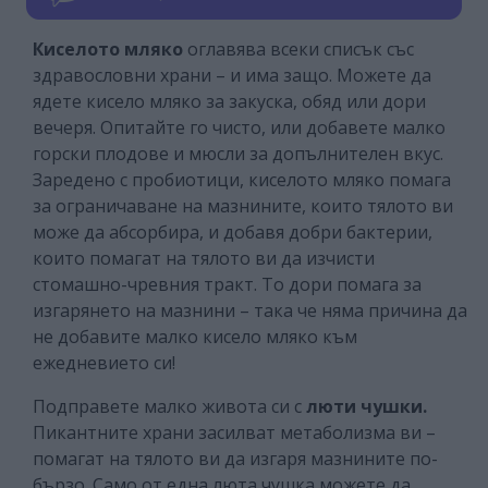
Киселото мляко
оглавява всеки списък със
здравословни храни – и има защо. Можете да
ядете кисело мляко за закуска, обяд или дори
вечеря. Опитайте го чисто, или добавете малко
горски плодове и мюсли за допълнителен вкус.
Заредено с пробиотици, киселото мляко помага
за ограничаване на мазнините, които тялото ви
може да абсорбира, и добавя добри бактерии,
които помагат на тялото ви да изчисти
стомашно-чревния тракт. То дори помага за
изгарянето на мазнини – така че няма причина да
не добавите малко кисело мляко към
ежедневието си!
Подправете малко живота си с
люти чушки.
Пикантните храни засилват метаболизма ви –
помагат на тялото ви да изгаря мазнините по-
бързо. Само от една люта чушка можете да