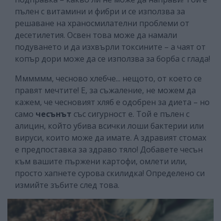
пълен с витамини и фибри и се използва за
решаване на храносмилателни проблеми от
десетилетия. Освен това може да намали
подуването и да изхвърли токсините – а чаят от
копър дори може да се използва за борба с глада!
Мммммм, чесново хлебче... нещото, от което се
правят мечтите! Е, за съжаление, не можем да
кажем, че чесновият хляб е одобрен за диета – но
само
чесънът
със сигурност е. Той е пълен с
алицин, който убива всички лоши бактерии или
вируси, които може да имате. А здравият стомах
е предпоставка за здраво тяло! Добавете чесън
към вашите пържени картофи, омлети или,
просто хапнете сурова скилидка! Определено си
измийте зъбите след това.