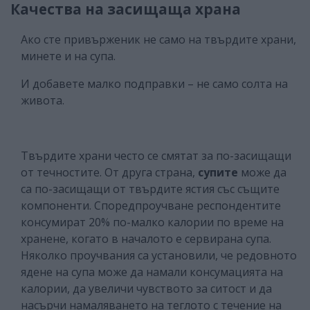
Качества на засищаща храна
Ако сте привърженик не само на твърдите храни,
минете и на супа.
И добавете малко подправки – не само солта на
живота.
Твърдите храни често се смятат за по-засищащи
от течностите. От друга страна,
супите
може да
са по-засищащи от твърдите ястия със същите
компоненти. Споредпроучване респондентите
консумират 20% по-малко калории по време на
хранене, когато в началото е сервирана супа.
Няколко проучвания са установили, че редовното
ядене на супа може да намали консумацията на
калории, да увеличи чувството за ситост и да
насърчи намаляването на теглото с течение на