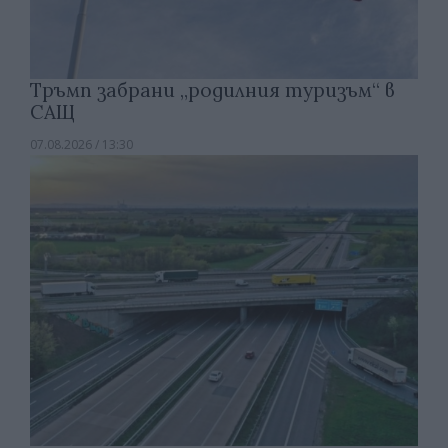
Тръмп забрани „родилния туризъм“ в
САЩ
07.08.2026 / 13:30