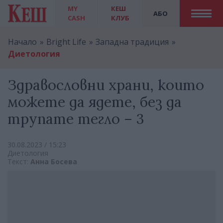
MY
КЕШ
АБО
CASH
КЛУБ
Начало
Bright Life
Западна традиция
Диетология
Здравословни храни, които
можете да ядете, без да
трупате тегло – 3
30.08.2023 / 15:23
Диетология
Текст:
Анна Босева