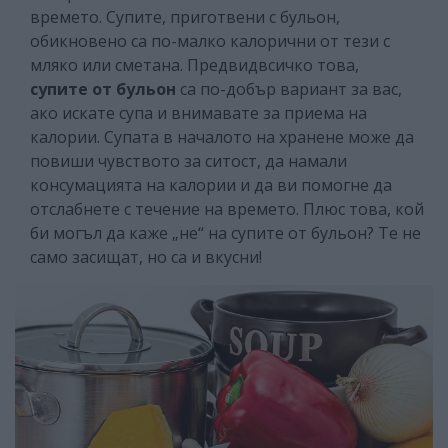
времето. Супите, приготвени с бульон,
обикновено са по-малко калорични от тези с
мляко или сметана. Предвидвсичко това,
супите от бульон
са по-добър вариант за вас,
ако искате супа и внимавате за приема на
калории. Супата в началото на хранене може да
повиши чувството за ситост, да намали
консумацията на калории и да ви помогне да
отслабнете с течение на времето. Плюс това, кой
би могъл да каже „не“ на супите от бульон? Те не
само засищат, но са и вкусни!