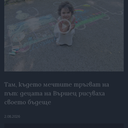
Там, където мечтите тръгват на
път: децата на Вършец рисуваха
своето бъдеще
2.08.2026