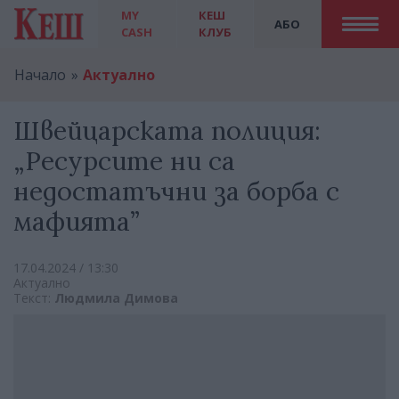
MY
КЕШ
АБО
CASH
КЛУБ
Начало
Актуално
Швейцарската полиция:
„Ресурсите ни са
недостатъчни за борба с
мафията”
17.04.2024 / 13:30
Актуално
Текст:
Людмила Димова