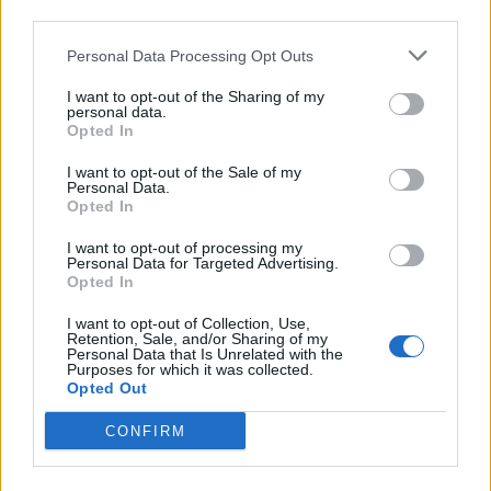
Древен храм на почти 900 години
third parties.
откриха под кафене за сладолед в
Полша
Personal Data Processing Opt Outs
07.08.2026 / 16:00
I want to opt-out of the Sharing of my
personal data.
Opted In
I want to opt-out of the Sale of my
Personal Data.
Opted In
I want to opt-out of processing my
Personal Data for Targeted Advertising.
Opted In
I want to opt-out of Collection, Use,
Retention, Sale, and/or Sharing of my
Personal Data that Is Unrelated with the
Purposes for which it was collected.
Opted Out
CONFIRM
Изкуствен интелект за първи път
създаде нови жизнеспособни вируси