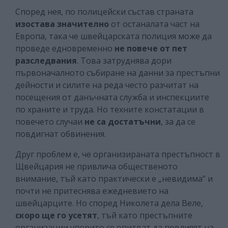
Според нея, по полицейски състав страната
изостава значително
от останалата част на
Европа, така че швейцарската полиция може да
проведе едновременно
не повече от пет
разследвания
. Това затруднява дори
първоначалното събиране на данни за престъпни
дейности и силите на реда често разчитат на
посещения от данъчната служба и инспекциите
по храните и труда. Но техните констатации в
повечето случаи
не са достатъчни
, за да се
повдигнат обвинения.
Друг проблем е, че организираната престъпност в
Щвейцария не привлича общественото
внимание, тъй като практически е „невидима” и
почти не притеснява ежедневието на
швейцарците. Но според Николета дела Веле,
скоро ще го усетят
, тъй като престъпните
организации упорито се опитват да повлияят на