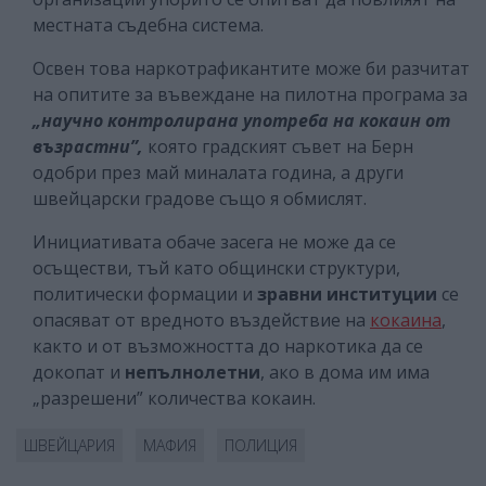
местната съдебна система.
Освен това наркотрафикантите може би разчитат
на опитите за въвеждане на пилотна програма за
„научно контролирана употреба на кокаин
от
възрастни”,
която градският съвет на Берн
одобри през май миналата година, а други
швейцарски градове също я обмислят.
Инициативата обаче засега не може да се
осъществи, тъй като общински структури,
политически формации и
зравни институции
се
опасяват от вредното въздействие на
кокаина
,
както и от възможността до наркотика да се
докопат и
непълнолетни
, ако в дома им има
„разрешени” количества кокаин.
ШВЕЙЦАРИЯ
МАФИЯ
ПОЛИЦИЯ