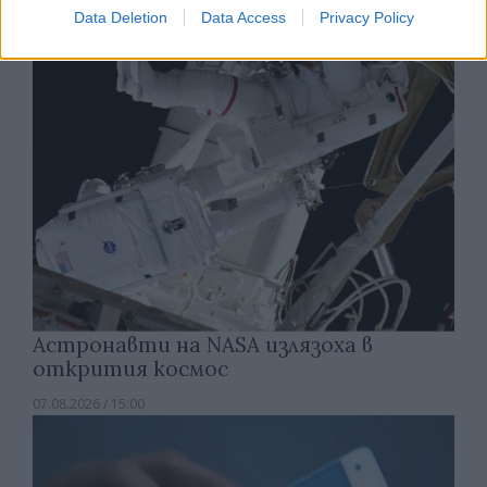
07.08.2026 / 15:30
Data Deletion
Data Access
Privacy Policy
Астронавти на NASA излязоха в
открития космос
07.08.2026 / 15:00