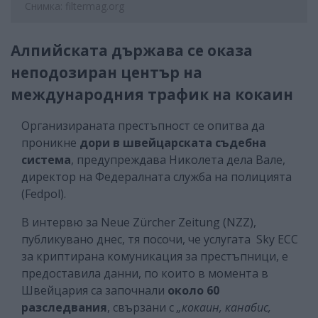
Снимка: filtermag.org
Алпийската държава се оказа
неподозиран център на
международния трафик на кокаин
Организираната престъпност се опитва да
проникне
дори в швейцарската съдебна
система
, предупреждава Николета дела Вале,
директор на Федералната служба на полицията
(Fedpol).
В интервю за Neue Zürcher Zeitung (NZZ),
публикувано днес, тя посочи, че услугата Sky ECC
за криптирана комуникация за престъпници, е
предоставила данни, по които в момента в
Швейцария са започнали
около 60
разследвания
, свързани с
„кокаин, канабис,