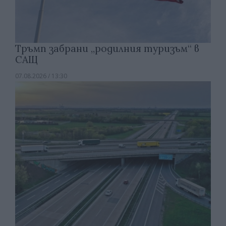
Тръмп забрани „родилния туризъм“ в
САЩ
07.08.2026 / 13:30