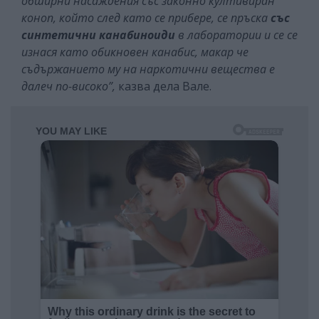
обширни насаждения със законно култивиран
коноп, който след като се прибере, се пръска
със
синтетични канабиноиди
в лаборатории и се се
изнася като обикновен канабис, макар че
съдържанието му на наркотични вещества е
далеч по-високо”,
казва дела Вале.