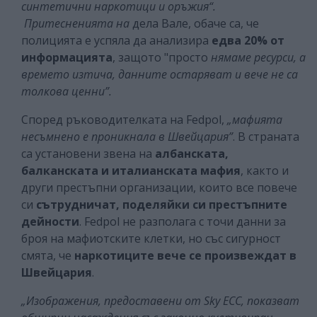
синтетични наркотици и оръжия“.
Притесненията на
дела Вале, обаче са, че
полицията е успяла да анализира
едва 20% от
информацията
, защото "просто
нямаме ресурси, а
времето изтича, данните остаряват и вече не са
толкова ценни”.
Според ръководителката на Fedpol,
„мафията
несъмнено е проникнала в Швейцария”
. В страната
са установени звена на
албанската,
балканската и италианската мафия
, както и
други престъпни организации, които все повече
си
сътрудничат, поделяйки си престъпните
дейности
. Fedpol не разполага с точи данни за
броя на мафиотските клетки, но със сигурност
смята, че
наркотиците вече се произвеждат
в
Швейцария
.
„Изображения, предоставени от Sky ECC, показват