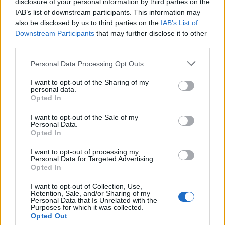
disclosure of your personal information by third parties on the
IAB’s list of downstream participants. This information may
also be disclosed by us to third parties on the
IAB’s List of
Downstream Participants
that may further disclose it to other
third parties.
Изкуствен интелект за първи път
създаде нови жизнеспособни вируси
Personal Data Processing Opt Outs
07.08.2026 / 15:30
I want to opt-out of the Sharing of my
personal data.
Opted In
I want to opt-out of the Sale of my
Personal Data.
Opted In
I want to opt-out of processing my
Personal Data for Targeted Advertising.
Opted In
I want to opt-out of Collection, Use,
Retention, Sale, and/or Sharing of my
Personal Data that Is Unrelated with the
Purposes for which it was collected.
Opted Out