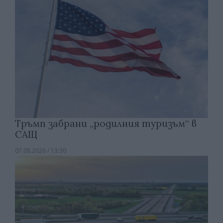
Тръмп забрани „родилния туризъм“ в
САЩ
07.08.2026 / 13:30