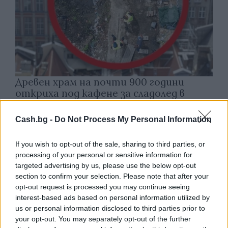
Древен храм на почти 900 години
откриха под кафене за сладолед в
Полша
Cash.bg -
Do Not Process My Personal Information
07.08.2026 / 16:00
If you wish to opt-out of the sale, sharing to third parties, or
processing of your personal or sensitive information for
targeted advertising by us, please use the below opt-out
section to confirm your selection. Please note that after your
opt-out request is processed you may continue seeing
interest-based ads based on personal information utilized by
us or personal information disclosed to third parties prior to
your opt-out. You may separately opt-out of the further