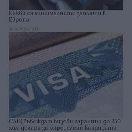
Какви са минималните заплати в
Европа
06.08.2026 / 12:00
САЩ въвеждат визови гаранции до 250
хил. долара за определени кандидати