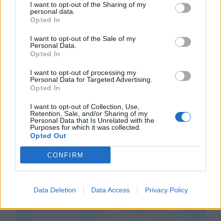
I want to opt-out of the Sharing of my
personal data.
Opted In
I want to opt-out of the Sale of my
Personal Data.
Opted In
I want to opt-out of processing my
Personal Data for Targeted Advertising.
Opted In
I want to opt-out of Collection, Use,
Retention, Sale, and/or Sharing of my
Personal Data that Is Unrelated with the
Purposes for which it was collected.
Експерти: Изкуственият интелект
Opted Out
постига нови нива на „автономност и
опити за измама“
CONFIRM
05.08.2026 / 11:30
Data Deletion
Data Access
Privacy Policy