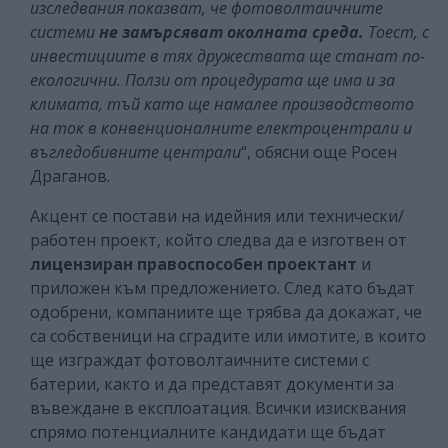
изследвания показват, че фотоволтаичните
системи
не замърсяват околната среда.
Тоест, с
инвестициите в тях дружествата ще станат по-
екологични. Ползи от процедурата ще има и за
климата, тъй като ще намалее производството
на ток в конвенционалните електроцентрали и
въгледобивните централи
“, обясни още Росен
Драганов.
Акцент се постави на идейния или технически/
работен проект, който следва да е изготвен от
лицензиран правоспособен проектант
и
приложен към предложението. След като бъдат
одобрени, компаниите ще трябва да докажат, че
са собственици на сградите или имотите, в които
ще изграждат фотоволтаичните системи с
батерии, както и да представят документи за
въвеждане в експлоатация. Всички изисквания
спрямо потенциалните кандидати ще бъдат