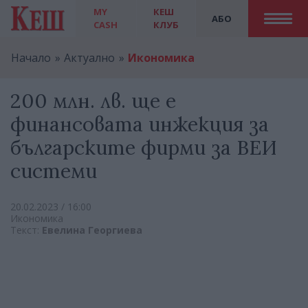
MY
КЕШ
АБО
CASH
КЛУБ
Начало
Актуално
Икономика
200 млн. лв. ще е
финансовата инжекция за
българските фирми за ВЕИ
системи
20.02.2023 / 16:00
Икономика
Текст:
Евелина Георгиева