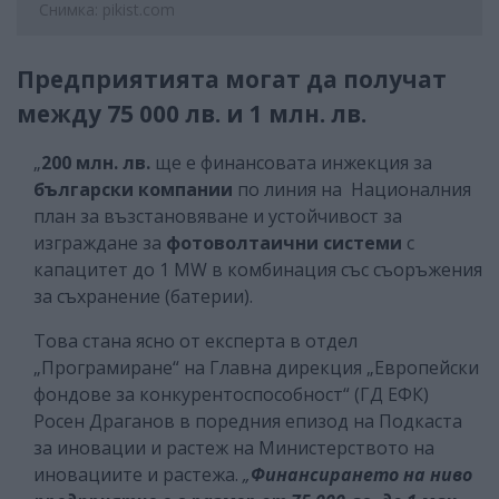
Снимка: pikist.com
Предприятията могат да получат
между 75 000 лв. и 1 млн. лв.
„
200 млн. лв.
ще е финансовата инжекция за
български компании
по линия на Националния
план за възстановяване и устойчивост за
изграждане за
фотоволтаични системи
с
капацитет до 1 MW в комбинация със съоръжения
за съхранение (батерии).
Това стана ясно от експерта в отдел
„Програмиране“ на Главна дирекция „Европейски
фондове за конкурентоспособност“ (ГД ЕФК)
Росен Драганов в поредния епизод на Подкаста
за иновации и растеж на Министерството на
иновациите и растежа.
„
Финансирането на ниво