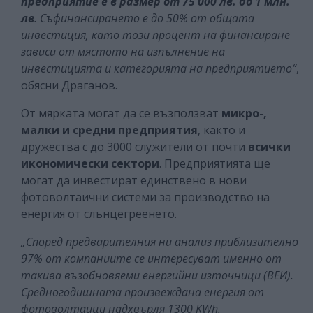
предприятие е в размер от 75 000 лв. до 1 млн.
лв
. Съфинансирането е до 50% от общата
инвестиция, като този процент на финансиране
зависи от мястото на изпълнение на
инвестицията и категорията на предприятието“
,
обясни Драганов.
От мярката могат да се възползват
микро-,
малки и средни предприятия
, както и
дружества с до 3000 служители от почти
всички
икономически сектори
. Предприятията ще
могат да инвестират единствено в нови
фотоволтаични системи за производство на
енергия от слънцегреенето.
„Според предварителния ни анализ приблизително
97% от компаниите се интересуват именно от
такива възобновяеми енергийни източници (ВЕИ).
Средногодишната произвеждана енергия от
фотоволтаици надхвърля 1300 KWh.