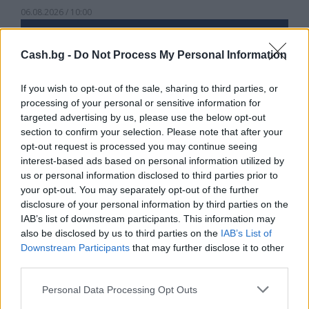
06.08.2026 / 10:00
Cash.bg -
Do Not Process My Personal Information
If you wish to opt-out of the sale, sharing to third parties, or
processing of your personal or sensitive information for
targeted advertising by us, please use the below opt-out
section to confirm your selection. Please note that after your
opt-out request is processed you may continue seeing
interest-based ads based on personal information utilized by
us or personal information disclosed to third parties prior to
your opt-out. You may separately opt-out of the further
disclosure of your personal information by third parties on the
IAB’s list of downstream participants. This information may
Украйна е получила близо 200 млрд.
also be disclosed by us to third parties on the
IAB’s List of
долара външно финансиране за
Downstream Participants
that may further disclose it to other
последните 4 години
third parties.
06.08.2026 / 09:00
Personal Data Processing Opt Outs