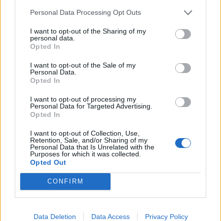
САЩ
Personal Data Processing Opt Outs
07.08.2026 / 13:30
I want to opt-out of the Sharing of my
personal data.
Opted In
I want to opt-out of the Sale of my
Personal Data.
Opted In
I want to opt-out of processing my
Personal Data for Targeted Advertising.
Opted In
I want to opt-out of Collection, Use,
Retention, Sale, and/or Sharing of my
Personal Data that Is Unrelated with the
Purposes for which it was collected.
Opted Out
Разкриха мащабна корупционна схема
CONFIRM
при строителството на пътища в
Германия
07.08.2026 / 12:30
Data Deletion
Data Access
Privacy Policy