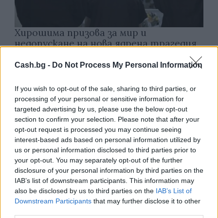
Хирошима призова за мир и
недопускане на нова ядрена трагедия
07.08.2026 / 14:00
Cash.bg -
Do Not Process My Personal Information
If you wish to opt-out of the sale, sharing to third parties, or
processing of your personal or sensitive information for
targeted advertising by us, please use the below opt-out
section to confirm your selection. Please note that after your
opt-out request is processed you may continue seeing
interest-based ads based on personal information utilized by
us or personal information disclosed to third parties prior to
your opt-out. You may separately opt-out of the further
disclosure of your personal information by third parties on the
IAB’s list of downstream participants. This information may
also be disclosed by us to third parties on the
IAB’s List of
Downstream Participants
that may further disclose it to other
Тръмп забрани „родилния туризъм“ в
third parties.