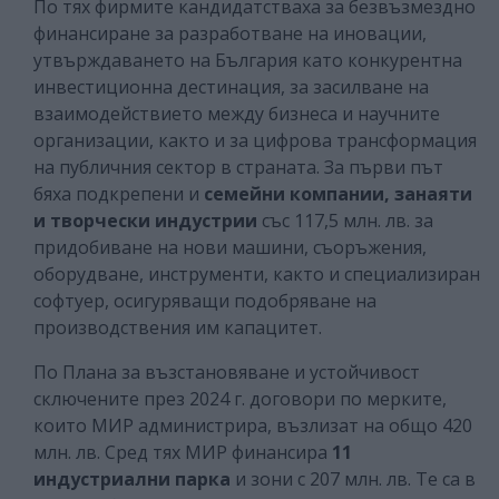
По тях фирмите кандидатстваха за безвъзмездно
финансиране за разработване на иновации,
утвърждаването на България като конкурентна
инвестиционна дестинация, за засилване на
взаимодействието между бизнеса и научните
организации, както и за цифрова трансформация
на публичния сектор в страната. За първи път
бяха подкрепени и
семейни компании, занаяти
и творчески индустрии
със 117,5 млн. лв. за
придобиване на нови машини, съоръжения,
оборудване, инструменти, както и специализиран
софтуер, осигуряващи подобряване на
производствения им капацитет.
По Плана за възстановяване и устойчивост
сключените през 2024 г. договори по мерките,
които МИР администрира, възлизат на общо 420
млн. лв. Сред тях МИР финансира
11
индустриални парка
и зони с 207 млн. лв. Те са в