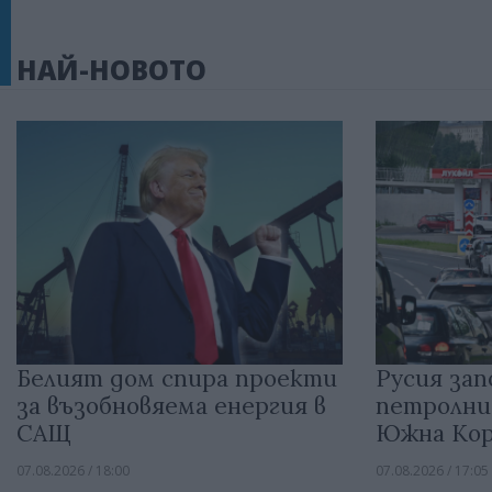
НАЙ-НОВОТО
Белият дом спира проекти
Русия зап
за възобновяема енергия в
петролни
САЩ
Южна Кор
07.08.2026 / 18:00
07.08.2026 / 17:05