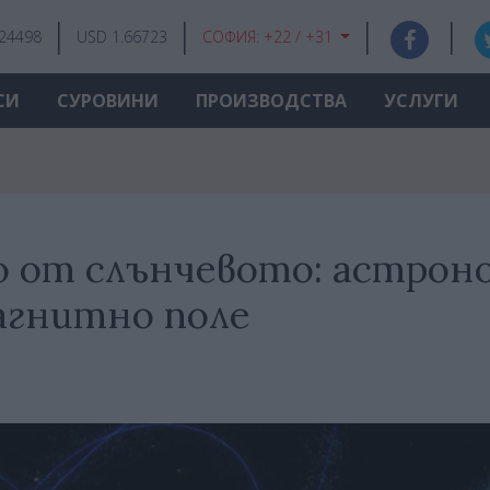
.24498
USD 1.66723
СОФИЯ:
+22 / +31
СИ
СУРОВИНИ
ПРОИЗВОДСТВА
УСЛУГИ
о от слънчевото: астрон
агнитно поле