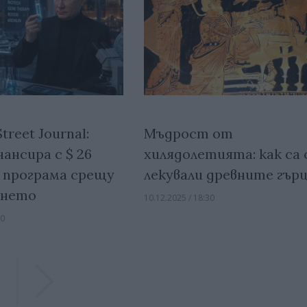
treet Journal:
Мъдрост от
ансира с $ 26
хилядолетията: как са 
 програма срещу
лекували древните гър
ането
10.12.2025 / 18:30
00
Previous
Previous