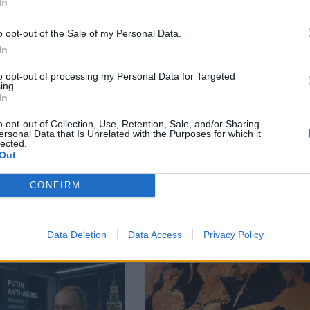
In
М
Последвайте ни във
ВАЙ
o opt-out of the Sale of my Personal Data.
In
to opt-out of processing my Personal Data for Targeted
ing.
facebook
In
А
ВЪВ
o opt-out of Collection, Use, Retention, Sale, and/or Sharing
ersonal Data that Is Unrelated with the Purposes for which it
lected.
Out
тия в:
CONFIRM
Data Deletion
Data Access
Privacy Policy