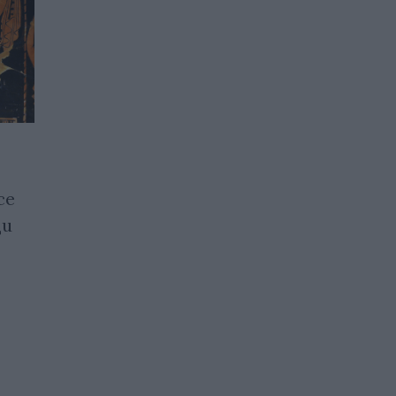
Уточниха траекторията
се
на пристигналата от
ци
друга звездна система
комета 3I/ATLAS
15.11.2025 / 21:00