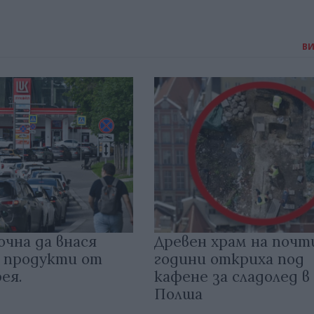
В
очна да внася
Древен храм на почт
 продукти от
години откриха под
ея.
кафене за сладолед в
Полша