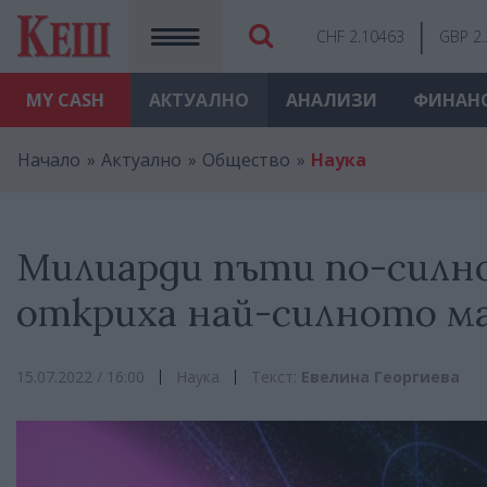
CHF 2.10463
GBP 2
MY
CASH
АКТУАЛНО
АНАЛИЗИ
ФИНАН
Начало
Актуално
Общество
Наука
Милиарди пъти по-силн
откриха най-силното м
15.07.2022 / 16:00
Наука
Текст:
Евелина Георгиева