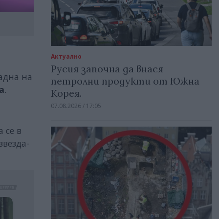
Актуално
Русия започна да внася
падна на
петролни продукти от Южна
а
.
Корея.
07.08.2026 / 17:05
 се в
звезда-