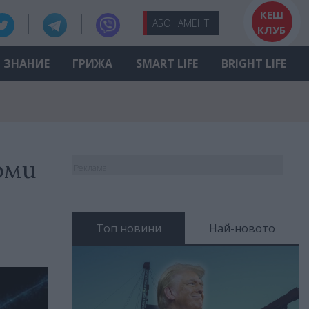
КЕШ
АБО
НАМЕНТ
КЛУБ
ЗНАНИЕ
ГРИЖА
SMART LIFE
BRIGHT LIFE
оми
Реклама
Топ новини
Най-новото