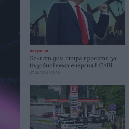
Актуално
Белият дом спира проекти за
възобновяема енергия в САЩ
07.08.2026 / 18:00