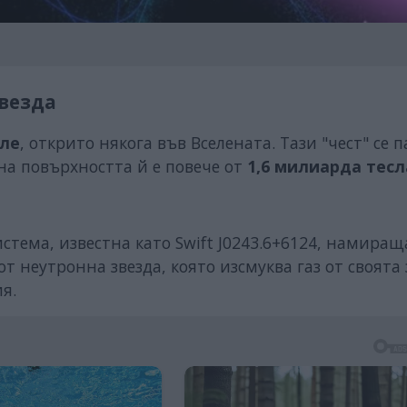
звезда
оле
, открито някога във Вселената. Тази "чест" се 
на повърхността й е повече от
1,6 милиарда тесл
истема, известна като Swift J0243.6+6124, намираща
т неутронна звезда, която изсмуква газ от своята 
я.