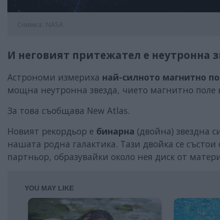
Снимка: NASA
И неговият притежател е неутронна 
Астрономи измериха
най-силното магнитно п
мощна неутронна звезда, чието магнитно поле 
За това съобщава New Atlas.
Новият рекордьор е
бинарна
(двойна) звездна с
нашата родна галактика. Тази двойка се състои о
партньор, образувайки около нея диск от матери