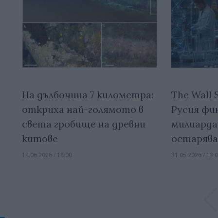
На дълбочина 7 километра:
The Wall S
откриха най-голямото в
Русия фин
света гробище на древни
милиарда
китове
остаряв
14.06.2026 / 18:00
31.05.2026 / 13: