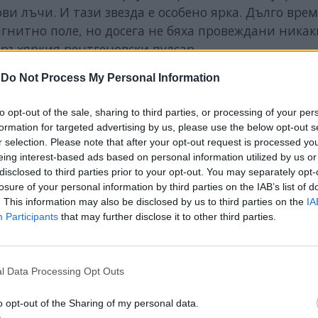
и лъчи. И тази звезда е особено ярка. Дълго врем
гнитно поле, но досега не бяха провеждани никак
ръхяркия рентгеновски пулсар.
ки спътник Insight-HXMT, изследователите прило
-
Do Not Process My Personal Information
t J0243.6+6124 и установиха, че то възлиза на
to opt-out of the sale, sharing to third parties, or processing of your per
formation for targeted advertising by us, please use the below opt-out s
r selection. Please note that after your opt-out request is processed y
ога във Вселената. За сравнение, най-силното м
eing interest-based ads based on personal information utilized by us or
 а магнитното поле на
слънчевите петна
е равно 
disclosed to third parties prior to your opt-out. You may separately opt-
losure of your personal information by third parties on the IAB’s list of
. This information may also be disclosed by us to third parties on the
IA
Participants
that may further disclose it to other third parties.
ИЧКИ НОВИНИ »
l Data Processing Opt Outs
o opt-out of the Sharing of my personal data.