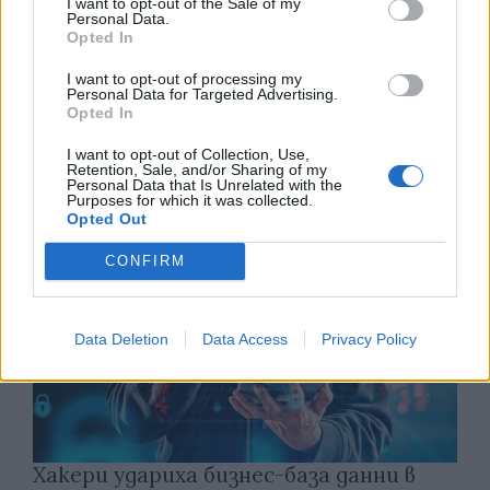
I want to opt-out of the Sale of my
Personal Data.
Opted In
Китай си построи свой курорт
I want to opt-out of processing my
Санторини
Personal Data for Targeted Advertising.
Opted In
03.08.2026 / 18:36
I want to opt-out of Collection, Use,
Retention, Sale, and/or Sharing of my
Personal Data that Is Unrelated with the
Purposes for which it was collected.
Opted Out
CONFIRM
Data Deletion
Data Access
Privacy Policy
Хакери удариха бизнес-база данни в