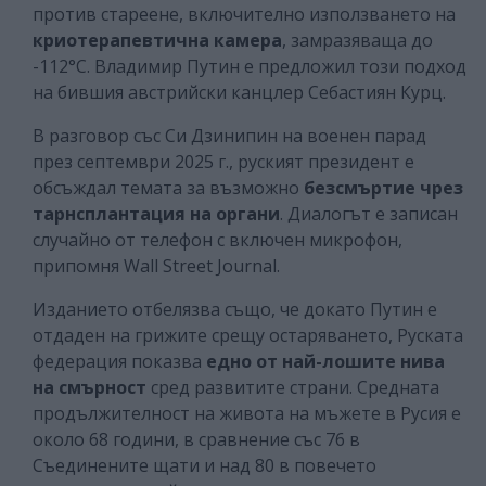
против стареене, включително използването на
криотерапевтична камера
, замразяваща до
-112°C. Владимир Путин е предложил този подход
на бившия австрийски канцлер Себастиян Курц.
В разговор със Си Дзинипин на военен парад
през септември 2025 г., руският президент е
обсъждал темата за възможно
безсмъртие чрез
тарнсплантация на органи
. Диалогът е записан
случайно от телефон с включен микрофон,
припомня Wall Street Journal.
Изданието отбелязва също, че докато Путин е
отдаден на грижите срещу остаряването, Руската
федерация показва
едно от най-лошите нива
на смърност
сред развитите страни. Средната
продължителност на живота на мъжете в Русия е
около 68 години, в сравнение със 76 в
Съединените щати и над 80 в повечето