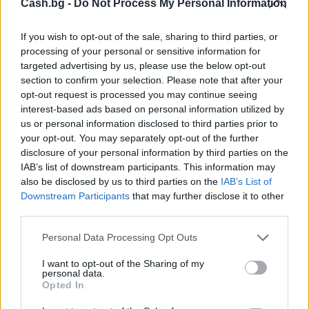
Cash.bg -
Do Not Process My Personal Information
If you wish to opt-out of the sale, sharing to third parties, or
processing of your personal or sensitive information for
targeted advertising by us, please use the below opt-out
section to confirm your selection. Please note that after your
opt-out request is processed you may continue seeing
Търговският дефицит на САЩ с ЕС е
interest-based ads based on personal information utilized by
нараснал с 36,4% през юни
us or personal information disclosed to third parties prior to
your opt-out. You may separately opt-out of the further
04.08.2026 / 16:00
disclosure of your personal information by third parties on the
IAB’s list of downstream participants. This information may
also be disclosed by us to third parties on the
IAB’s List of
Downstream Participants
that may further disclose it to other
third parties.
Personal Data Processing Opt Outs
I want to opt-out of the Sharing of my
personal data.
Opted In