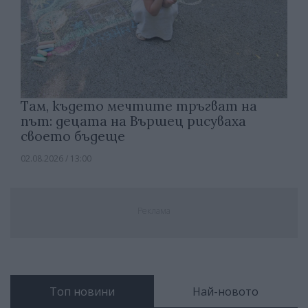
Там, където мечтите тръгват на
път: децата на Вършец рисуваха
своето бъдеще
02.08.2026 / 13:00
Реклама
Топ новини
Най-новото