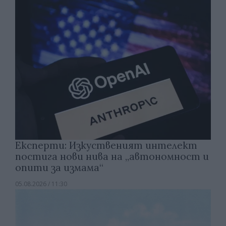
Експерти: Изкуственият интелект
постига нови нива на „автономност и
опити за измама“
05.08.2026 / 11:30