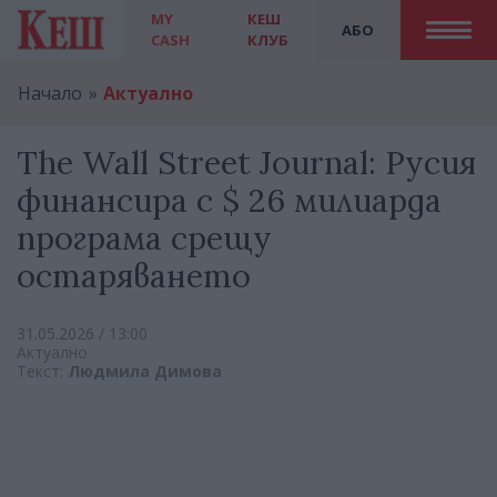
MY
КЕШ
АБО
CASH
КЛУБ
Начало
Актуално
The Wall Street Journal: Русия
финансира с $ 26 милиарда
програма срещу
остаряването
31.05.2026 / 13:00
Актуално
Текст:
Людмила Димова