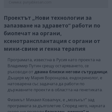
Снимка: punjabkesari.com
Проектът „Нови технологии за
запазване на здравето“ работи по
биопечат на органи,
ксенотрансплантация с органи от
мини-свине и генна терапия
Програмата, известна в Русия като проекта на
Владимир Путин срещу остаряването, се
ръководи от
двама близки негови сътрудници
.
Дъщеря му Мария Воронцова, ендокринолог, е
натоварена със задачата да работи по
държавните проекти в областта на генетиката.
Физикът Михаил Ковалчук, е „мозъкът” зад
програмата за дълголетие. Според него, науката
скоро ще позволи
безкраен „ремонт” и