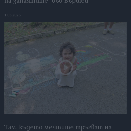
на занаятите“ във Вършец
1.08.2026
Там, където мечтите тръгват на