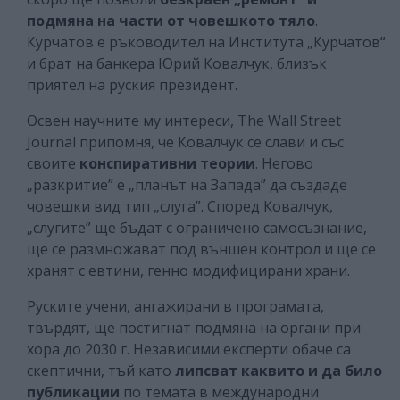
подмяна на части от човешкото тяло
.
Курчатов е ръководител на Института „Курчатов“
и брат на банкера Юрий Ковалчук, близък
приятел на руския президент.
Освен научните му интереси, The Wall Street
Journal припомня, че Ковалчук се слави и със
своите
конспиративни теории
. Негово
„разкритие” е „планът на Запада” да създаде
човешки вид тип „слуга”. Според Ковалчук,
„слугите” ще бъдат с ограничено самосъзнание,
ще се размножават под външен контрол и ще се
хранят с евтини, генно модифицирани храни.
Руските учени, ангажирани в програмата,
твърдят, ще постигнат подмяна на органи при
хора до 2030 г. Независими експерти обаче са
скептични, тъй като
липсват каквито и да било
публикации
по темата в международни