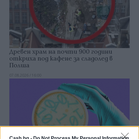
Древен храм на почти 900 години
откриха под кафене за сладолед в
Полша
07.08.2026 / 16:00
Cash.bg -
Do Not Process My Personal Information