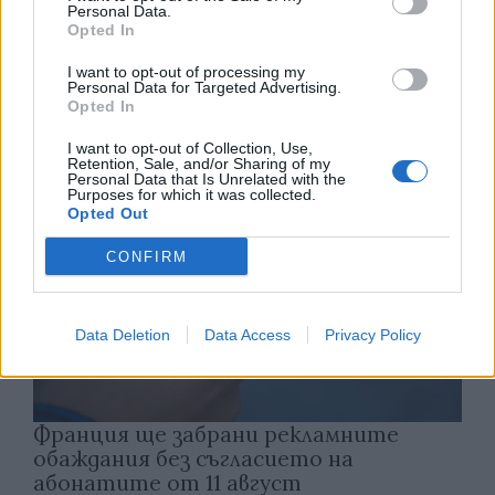
Personal Data.
Астронавти на NASA излязоха в
Opted In
открития космос
I want to opt-out of processing my
Personal Data for Targeted Advertising.
07.08.2026 / 15:00
Opted In
I want to opt-out of Collection, Use,
Retention, Sale, and/or Sharing of my
Personal Data that Is Unrelated with the
Purposes for which it was collected.
Opted Out
CONFIRM
Data Deletion
Data Access
Privacy Policy
Франция ще забрани рекламните
обаждания без съгласието на
абонатите от 11 август