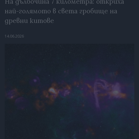
На дълбочина 7 километра: откриха
най-голямото в света гробище на
древни китове
14.06.2026