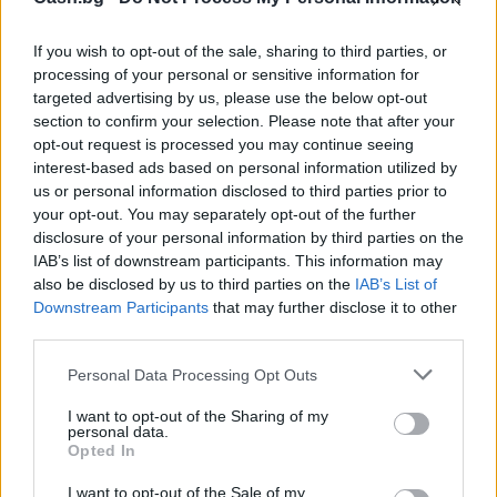
If you wish to opt-out of the sale, sharing to third parties, or
processing of your personal or sensitive information for
targeted advertising by us, please use the below opt-out
Изкуствен интелект за първи път
section to confirm your selection. Please note that after your
създаде нови жизнеспособни вируси
opt-out request is processed you may continue seeing
interest-based ads based on personal information utilized by
07.08.2026 / 15:30
us or personal information disclosed to third parties prior to
your opt-out. You may separately opt-out of the further
disclosure of your personal information by third parties on the
IAB’s list of downstream participants. This information may
also be disclosed by us to third parties on the
IAB’s List of
Downstream Participants
that may further disclose it to other
third parties.
Personal Data Processing Opt Outs
I want to opt-out of the Sharing of my
personal data.
Opted In
I want to opt-out of the Sale of my