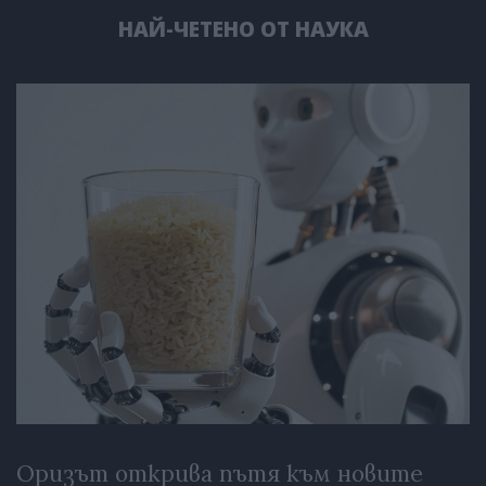
НАЙ-ЧЕТЕНО ОТ НАУКА
Оризът открива пътя към новите