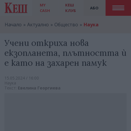
MY
КЕШ
АБО
CASH
КЛУБ
Начало
Актуално
Общество
Наука
Учени откриха нова
екзопланета, плътността ѝ
е като на захарен памук
15.05.2024 / 16:00
Наука
Текст:
Евелина Георгиева