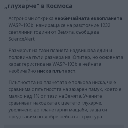
„глухарче" в Космоса
Астрономи откриха
необичайната екзопланета
WASP-193b, намираща се на разстояние 1232
светлинни години от Земята, съобщава
ScienceAlert.
Размерът на тази планета надвишава един и
половина пъти размера на Юпитер, но основната
характеристика на WASP-193b е нейната
необичайно
ниска плътност
.
Плътността на планетата е толкова ниска, че е
сравнима с плътността на захарен памук, което е
малко над 1% от тази на Земята. Учените
сравняват находката с цветето глухарче,
увеличено до планетарни мащаби, за да си
представим по-добре нейната структура.