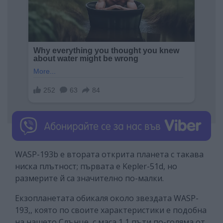
WASP-193b е втората открита планета с такава
ниска плътност; първата е Kepler-51d, но
размерите й са значително по-малки.
Екзопланетата обикаля около звездата WASP-
193,, която по своите характеристики е подобна
на нашето Слънце, с маса 1,1 пъти по-голяма от