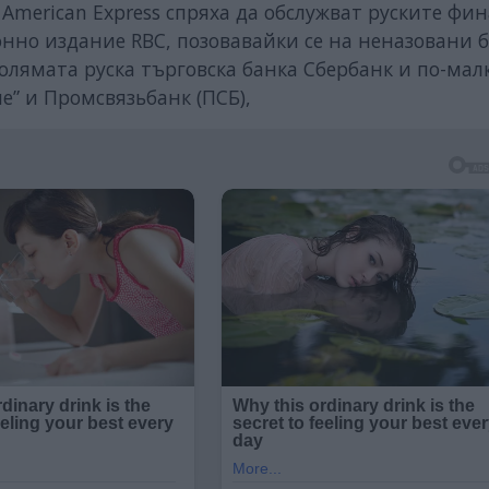
и American Express спряха да обслужват руските фи
но издание RBC, позовавайки се на неназовани 
олямата руска търговска банка Сбербанк и по-мал
е” и Промсвязьбанк (ПСБ),