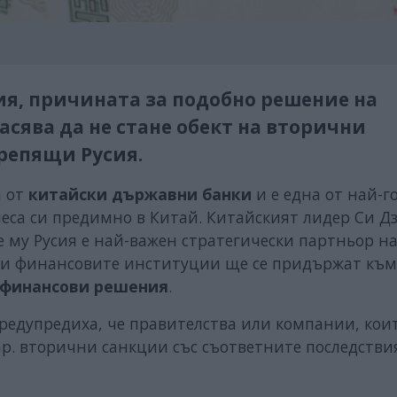
я, причината за подобно решение на
пасява да не стане обект на вторични
крепящи Русия.
а от
китайски държавни банки
и е една от най-
неса си предимно в Китай. Китайският лидер Си 
 му Русия е най-важен стратегически партньор н
ес и финансовите институции ще се придържат към
 финансови решения
.
редупредиха, че правителства или компании, коит
нар. вторични санкции със съответните последстви