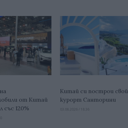
на
Китай си построи сво
обили от Китай
курорт Санторини
л със 120%
03.08.2026 / 18:36
30