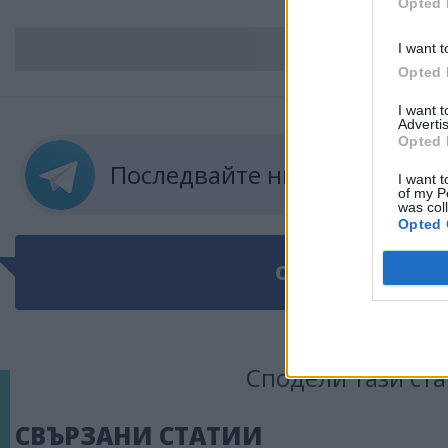
Opted 
I want t
ВС
Opted 
I want 
Advertis
Opted 
Последвайте ни в
ТЕЛЕГРА
I want t
of my P
was col
Opted 
ОЩЕ ПО ТЕМАТ
Сподели тази ста
СВЪРЗАНИ СТАТИИ