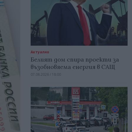
Актуално
Белият дом спира проекти за
възобновяема енергия в САЩ
07.08.2026 / 18:00