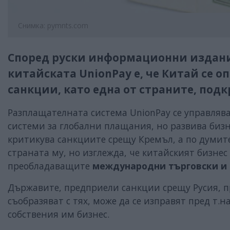
Снимка: pymnts.com
Според руски информационни издани
китайската UnionPay е, че Китай се о
санкции, като една от страните, под
Разплащателната система UnionPay се управляв
системи за глобални плащания, но развива биз
критикува санкциите срещу Кремъл, а по думите
страната му, но изглежда, че китайският бизн
преобладаващите
международни търговски и
Държавите, предприели санкции срещу Русия, п
съобразяват с тях, може да се изправят пред т.
собствения им бизнес.