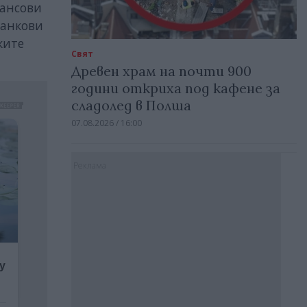
нансови
банкови
ките
Свят
Древен храм на почти 900
години откриха под кафене за
сладолед в Полша
07.08.2026 / 16:00
Реклама