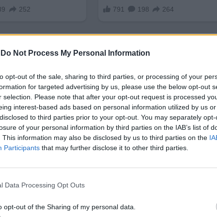
-
Do Not Process My Personal Information
to opt-out of the sale, sharing to third parties, or processing of your per
formation for targeted advertising by us, please use the below opt-out s
r selection. Please note that after your opt-out request is processed y
и карти „Мир”, на базата на едноименната руска п
eing interest-based ads based on personal information utilized by us or
с тях обаче са възможни само
в рубли
и в рамките
disclosed to third parties prior to your opt-out. You may separately opt-
съюзници
като Беларус, Абхазия, Южна Осетия,
losure of your personal information by third parties on the IAB’s list of
. This information may also be disclosed by us to third parties on the
IA
Participants
that may further disclose it to other third parties.
закции с картите „Мир” са Турция, Обединените а
ъпни за руските картодържатели, след като руски
дна алтернатива”.
l Data Processing Opt Outs
o opt-out of the Sharing of my personal data.