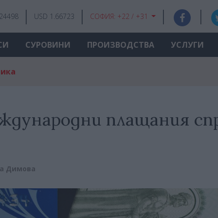
.24498
USD 1.66723
СОФИЯ:
+22 / +31
СИ
СУРОВИНИ
ПРОИЗВОДСТВА
УСЛУГИ
мика
еждународни плащания сп
а Димова