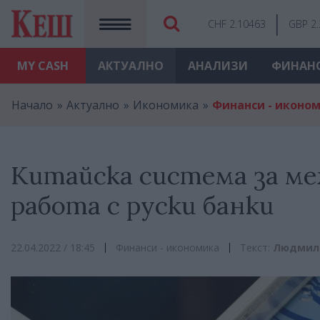
CHF 2.10463
GBP 2
MY
CASH
АКТУАЛНО
АНАЛИЗИ
ФИНАН
Начало
Актуално
Икономика
Финанси - иконо
Китайска система за м
работа с руски банки
22.04.2022 / 18:45
Финанси - икономика
Текст:
Людмил