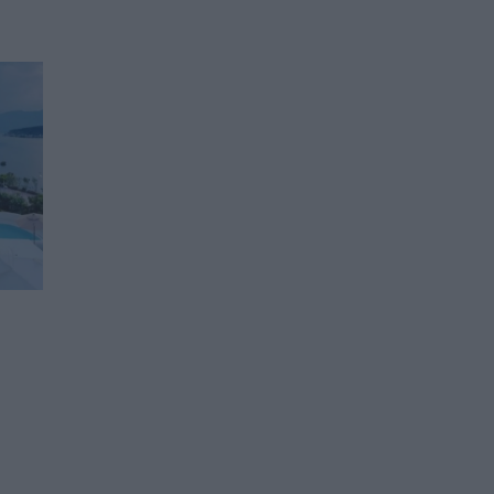
й
Европейският съюз глоби
AliExpress с рекордните
половин милиард евро
20.07.2026 / 18:00