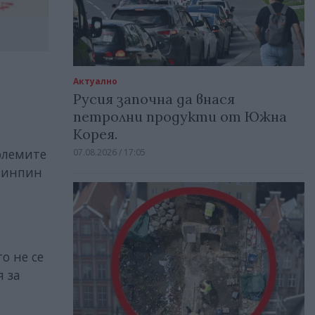
Актуално
Русия започна да внася
петролни продукти от Южна
Корея.
големите
07.08.2026 / 17:05
Дзинпин
а
о не се
я за