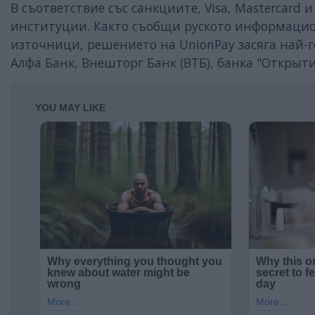
В съответствие със санкциите, Visa, Mastercard 
институции. Както съобщи руското информацион
източници, решението на UnionPay засяга най-г
Алфа Банк, Внешторг Банк (ВТБ), банка "Открыти