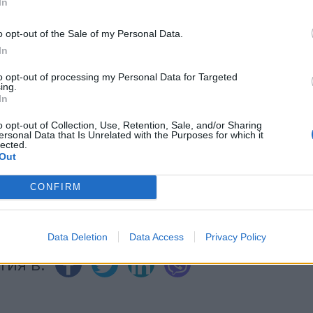
In
o opt-out of the Sale of my Personal Data.
ИЧКИ НОВИНИ »
In
to opt-out of processing my Personal Data for Targeted
ing.
In
М
Последвайте ни във
ВАЙ
o opt-out of Collection, Use, Retention, Sale, and/or Sharing
ersonal Data that Is Unrelated with the Purposes for which it
lected.
Out
facebook
А
ВЪВ
CONFIRM
Data Deletion
Data Access
Privacy Policy
тия в: