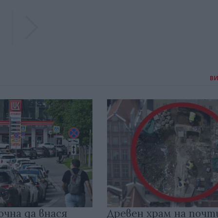
Previous
Previous
В
очна да внася
Древен храм на почт