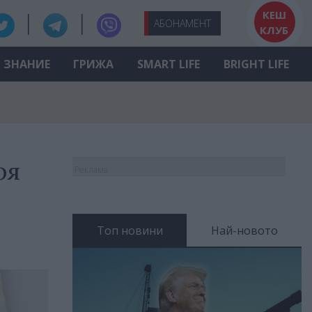
КЕШ
АБО
НАМЕНТ
КЛУБ
ЗНАНИЕ
ГРИЖА
SMART LIFE
BRIGHT LIFE
ря
Реклама
Топ новини
Най-новото