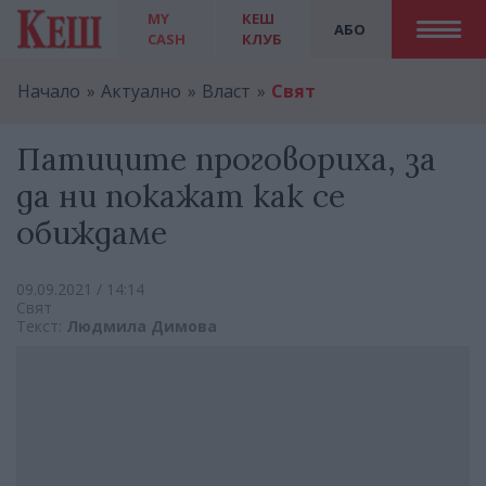
MY
КЕШ
АБО
CASH
КЛУБ
Начало
Актуално
Власт
Свят
Патиците проговориха, за
да ни покажат как се
обиждаме
09.09.2021 / 14:14
Свят
Текст:
Людмила Димова