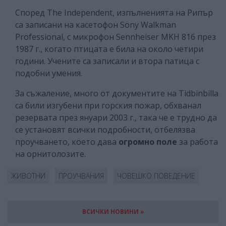
Според The Independent, изпълненията на Рипър
са записани на касетофон Sony Walkman
Professional, с микрофон Sennheiser MKH 816 през
1987 г., когато птицата е била на около четири
години. Учените са записали и втора патица с
подобни умения.
За съжаление, много от документите на Tidbinbilla
са били изгубени при горския пожар, обхванал
резервата през януари 2003 г., така че е трудно да
се установят всички подробности, отбелязва
проучването, което дава
огромно поле
за работа
на орнитолозите.
ЖИВОТНИ
ПРОУЧВАНИЯ
ЧОВЕШКО ПОВЕДЕНИЕ
ВСИЧКИ НОВИНИ »