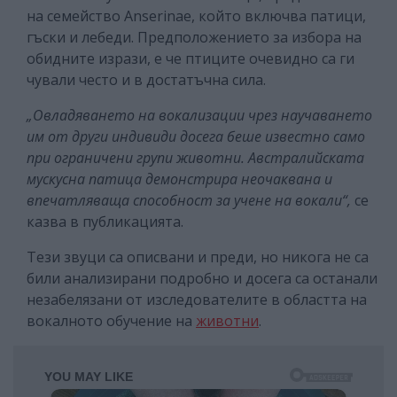
на семейство Anserinae, който включва патици,
гъски и лебеди. Предположението за избора на
обидните изрази, е че птиците очевидно са ги
чували често и в достатъчна сила.
„Овладяването на вокализации чрез научаването
им от други индивиди досега беше известно само
при ограничени групи животни. Австралийската
мускусна патица демонстрира неочаквана и
впечатляваща способност за учене на вокали“,
се
казва в публикацията.
Тези звуци са описвани и преди, но никога не са
били анализирани подробно и досега са останали
незабелязани от изследователите в областта на
вокалното обучение на
животни
.