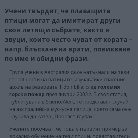
Учени твърдят, че плаващите
птици могат да имитират други
свои летящи събратя, както и
звуци, които често чуват от хората –
напр. блъскане на врати, повикване
по име и обидни фрази.
Група учени в Австралия са се натъкнали на тези
способности на патиците, изучавайки спасения
архив на резервата Tidbinbilla, след
големия
горски пожар
през януари 2003 г. В своя статия,
публикувана в ScienceAlert, те представят случай
на австралийска мускусна патица, която сама се е
научила да казва „Проклет глупак!“.
Учените посочват, че това е първият пример за
вокално обучение на тези птици, представители