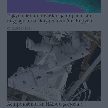
Изкуствен интелект за първи път
създаде нови жизнеспособни вируси
07.08.2026 / 15:30
Астронавти на NASA излязоха в