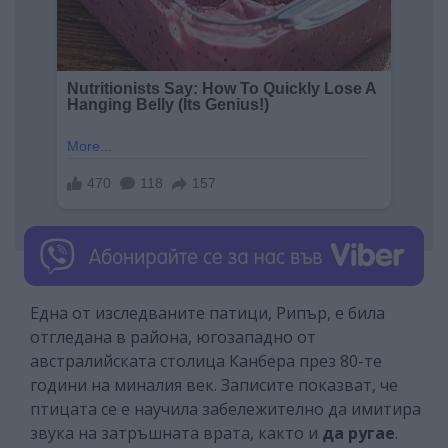
Една от изследваните патици, Рипър, е била
отгледана в района, югозападно от
австралийската столица Канбера през 80-те
години на миналия век. Записите показват, че
птицата се е научила забележително да имитира
звука на затръшната врата, както и
да ругае
.