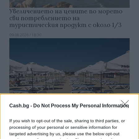
Увеличението на цените по морето
сви потреблението на
туристическия продукт с около 1/3
09.08.2026 / 18:30
Cash.bg -
Do Not Process My Personal Information
If you wish to opt-out of the sale, sharing to third parties, or
processing of your personal or sensitive information for
Потребителят има право сам да
targeted advertising by us, please use the below opt-out
избере кои плажни принадлежности да