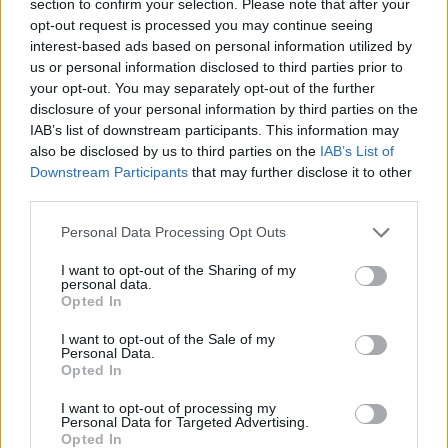
section to confirm your selection. Please note that after your
наеме
opt-out request is processed you may continue seeing
interest-based ads based on personal information utilized by
09.08.2026 / 18:00
us or personal information disclosed to third parties prior to
your opt-out. You may separately opt-out of the further
disclosure of your personal information by third parties on the
IAB’s list of downstream participants. This information may
also be disclosed by us to third parties on the
IAB’s List of
Downstream Participants
that may further disclose it to other
third parties.
Personal Data Processing Opt Outs
I want to opt-out of the Sharing of my
personal data.
Opted In
I want to opt-out of the Sale of my
Personal Data.
Природен газ от Кипър ще потече към
Opted In
Европа през 2028 година
I want to opt-out of processing my
09.08.2026 / 17:30
Personal Data for Targeted Advertising.
Opted In