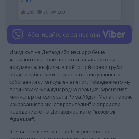
Имиджът на Депардийо наскоро беше
допълнително опетнен от излъчването на
документален филм, в който той прави груби
обидни забележки за женската сексуалност и
собствения си сексуален апетит. Поведението му
предизвика международна реакция. Френският
министър на културата Рима Абдул-Малак нарече
изказванията му "отвратителни" и определи
поведението на Депардийо като
"позор за
Франция".
RTS вече е вземала подобни решения за
програмата си, например по отношение на