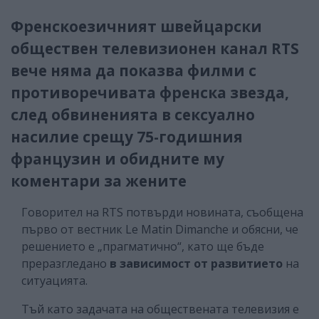
Френскоезичният швейцарски
обществен телевизионен канал RTS
вече няма да показва филми с
противоречивата френска звезда,
след обвиненията в сексуално
насилие срещу 75-годишния
французин и обидните му
коментари за жените
Говорител на RTS потвърди новината, съобщена
първо от вестник Le Matin Dimanche и обясни, че
решението е „прагматично“, като ще бъде
преразгледано
в зависимост от развитието
на
ситуацията.
Тъй като задачата на обществената телевизия е