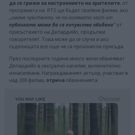
да се грижи за настроението на зрителите
, от
програмата на RTS ще бъдат сваляни филми, ако
„имаме чувството, че по-голямата част от
публиката може да се почувства обидена
“
от
присъствието на Депардийо, продължи
говорителят. Това може да се случи и ако
съдилищата все още не са произнесли присъда.
През последните години много жени обвиняват
Депардийо в сексуално насилие, включително
изнасилване. Награждаваният актьор, участвал в
над 200 филма,
отрича
обвиненията.