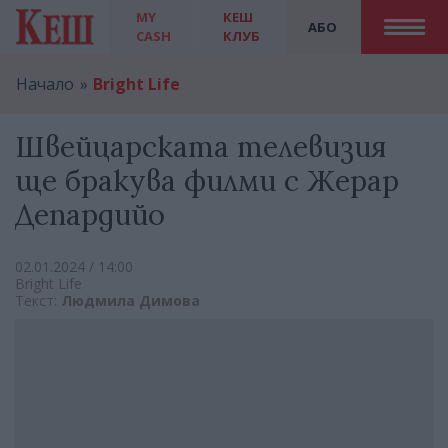
MY
КЕШ
АБО
CASH
КЛУБ
Начало
Bright Life
Швейцарската телевизия
ще бракува филми с Жерар
Депардийо
02.01.2024 / 14:00
Bright Life
Текст:
Людмила Димова