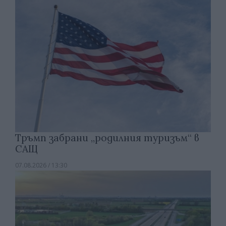
Тръмп забрани „родилния туризъм“ в
САЩ
07.08.2026 / 13:30