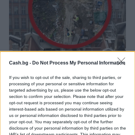
Древен храм на почти 900 години
откриха под кафене за сладолед в
Cash.bg -
Do Not Process My Personal Information
Полша
If you wish to opt-out of the sale, sharing to third parties, or
07.08.2026 / 16:00
processing of your personal or sensitive information for
targeted advertising by us, please use the below opt-out
section to confirm your selection. Please note that after your
opt-out request is processed you may continue seeing
interest-based ads based on personal information utilized by
us or personal information disclosed to third parties prior to
your opt-out. You may separately opt-out of the further
disclosure of your personal information by third parties on the
IAB’s list of downstream participants. This information may