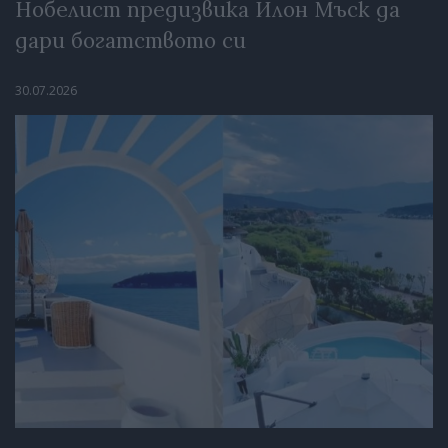
Нобелист предизвика Илон Мъск да
дари богатството си
30.07.2026