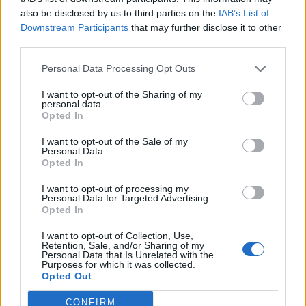
also be disclosed by us to third parties on the
IAB’s List of
Downstream Participants
that may further disclose it to other
third parties.
Personal Data Processing Opt Outs
Изкуствен интелект за първи път
I want to opt-out of the Sharing of my
създаде нови жизнеспособни вируси
personal data.
Opted In
07.08.2026 / 15:30
I want to opt-out of the Sale of my
Personal Data.
Opted In
I want to opt-out of processing my
Personal Data for Targeted Advertising.
Opted In
I want to opt-out of Collection, Use,
Retention, Sale, and/or Sharing of my
Personal Data that Is Unrelated with the
Purposes for which it was collected.
Opted Out
CONFIRM