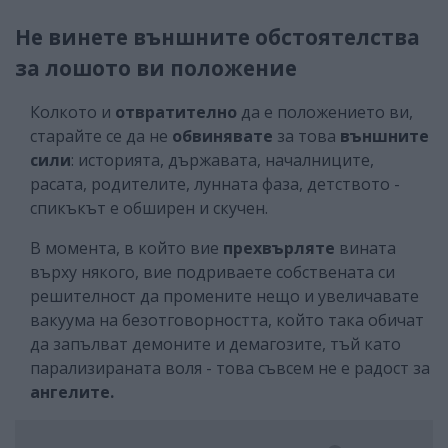
Не винете външните обстоятелства
за лошото ви положение
Колкото и
отвратително
да е положението ви,
старайте се да не
обвинявате
за това
външните
сили
: историята, държавата, началниците,
расата, родителите, лунната фаза, детството -
спикъкът е обширен и скучен.
В момента, в който вие
прехвърляте
вината
върху някого, вие подриваете собствената си
решителност да промените нещо и увеличавате
вакуума на безотговорността, който така обичат
да запълват демоните и демагозите, тъй като
парализираната воля - това съвсем не е радост за
ангелите.