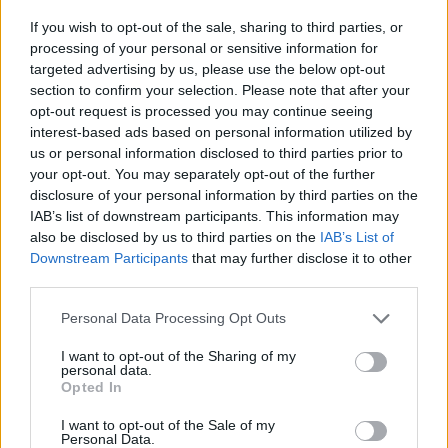
If you wish to opt-out of the sale, sharing to third parties, or
processing of your personal or sensitive information for
targeted advertising by us, please use the below opt-out
section to confirm your selection. Please note that after your
opt-out request is processed you may continue seeing
Изкуствен интелект за първи път
interest-based ads based on personal information utilized by
създаде нови жизнеспособни вируси
us or personal information disclosed to third parties prior to
07.08.2026 / 15:30
your opt-out. You may separately opt-out of the further
disclosure of your personal information by third parties on the
IAB’s list of downstream participants. This information may
also be disclosed by us to third parties on the
IAB’s List of
Downstream Participants
that may further disclose it to other
third parties.
Personal Data Processing Opt Outs
I want to opt-out of the Sharing of my
personal data.
Opted In
I want to opt-out of the Sale of my
Personal Data.