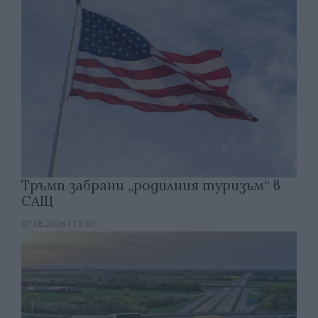
Тръмп забрани „родилния туризъм“ в
САЩ
07.08.2026 / 13:30