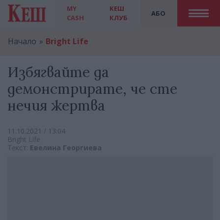
MY
КЕШ
АБО
CASH
КЛУБ
Начало
Bright Life
Избягвайте да
демонстрирате, че сте
нечия жертва
11.10.2021 / 13:04
Bright Life
Текст:
Евелина Георгиева