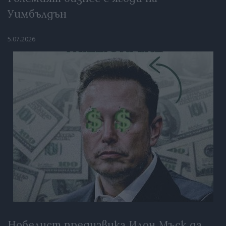
Уимбълдън
5.07.2026
Нобелист предизвика Илон Мъск да