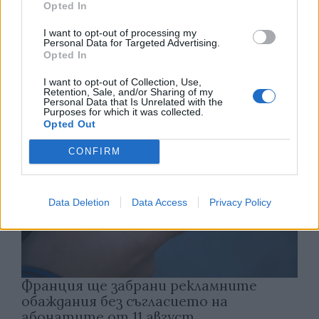
Opted In
Астронавти на NASA излязоха в
I want to opt-out of processing my
открития космос
Personal Data for Targeted Advertising.
Opted In
07.08.2026 / 15:00
I want to opt-out of Collection, Use,
Retention, Sale, and/or Sharing of my
Personal Data that Is Unrelated with the
Purposes for which it was collected.
Opted Out
CONFIRM
Data Deletion
Data Access
Privacy Policy
Франция ще забрани рекламните
обаждания без съгласието на
абонатите от 11 август