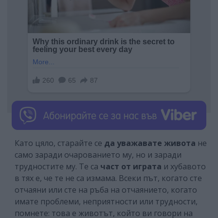
Като цяло, старайте се
да уважавате живота
не
само заради очарованието му, но и заради
трудностите му. Те са
част от играта
и хубавото
в тях е, че те не са измама. Всеки път, когато сте
отчаяни или сте на ръба на отчаянието, когато
имате проблеми, неприятности или трудности,
помнете: това е животът, който ви говори на