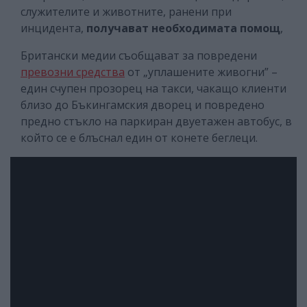
служителите и животните, ранени при
инцидента,
получават необходимата помощ
,
Британски медии съобщават за повредени
превозни средства
от „уплашените живогни” –
един счупен прозорец на такси, чакащо клиенти
близо до Бъкингамския дворец и повредено
предно стъкло на паркиран двуетажен автобус, в
който се е блъснал един от конете беглеци.