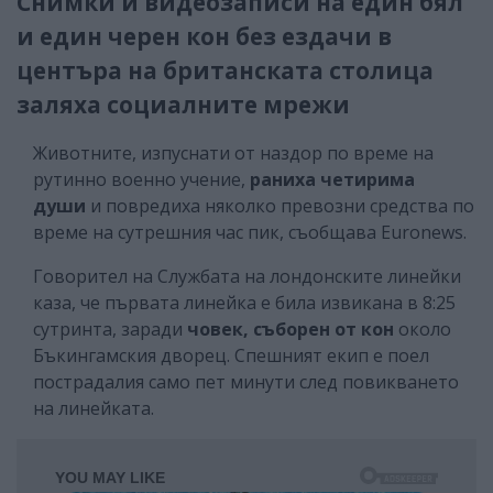
Снимки и видеозаписи на един бял
и един черен кон без ездачи в
центъра на британската столица
заляха социалните мрежи
Животните, изпуснати от наздор по време на
рутинно военно учение,
раниха четирима
души
и повредиха няколко превозни средства по
време на сутрешния час пик, съобщава Euronews.
Говорител на Службата на лондонските линейки
каза, че първата линейка е била извикана в 8:25
сутринта, заради
човек, съборен от кон
около
Бъкингамския дворец. Спешният екип е поел
пострадалия само пет минути след повикването
на линейката.