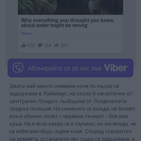
Двата най-много снимани коня по-късно са
задържани в Лаймхаус, на около 6 км източно от
централен Лондон, съобщиха от Лондонската
градска полиция. На снимките се вижда, че белият
кон е обилно полят с червена течност - боя или
кръв. Не е ясно какво се е случило, но изглежда, че
са избягали общо седем коня. Според говорител
на армията, останалите пет също са задържани, а