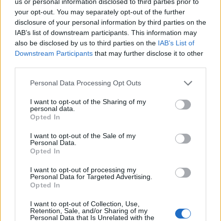
us or personal information disclosed to third parties prior to
your opt-out. You may separately opt-out of the further
disclosure of your personal information by third parties on the
IAB’s list of downstream participants. This information may
also be disclosed by us to third parties on the
IAB’s List of
Downstream Participants
that may further disclose it to other
third parties.
Белият дом спира проекти за
Personal Data Processing Opt Outs
възобновяема енергия в САЩ
I want to opt-out of the Sharing of my
07.08.2026 / 18:00
personal data.
Opted In
I want to opt-out of the Sale of my
Personal Data.
Opted In
I want to opt-out of processing my
Personal Data for Targeted Advertising.
Opted In
I want to opt-out of Collection, Use,
Retention, Sale, and/or Sharing of my
Personal Data that Is Unrelated with the