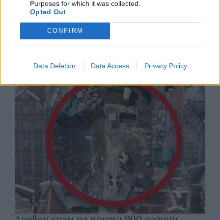
Purposes for which it was collected.
Opted Out
CONFIRM
Русия започна да внася петролни
продукти от Южна Корея.
07.08.2026 / 17:05
Data Deletion
Data Access
Privacy Policy
Древен храм на почти 900 години