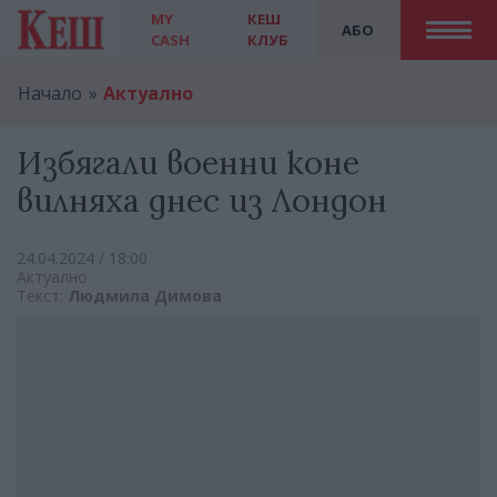
MY
КЕШ
АБО
CASH
КЛУБ
Начало
Актуално
Избягали военни коне
вилняха днес из Лондон
24.04.2024 / 18:00
Актуално
Текст:
Людмила Димова