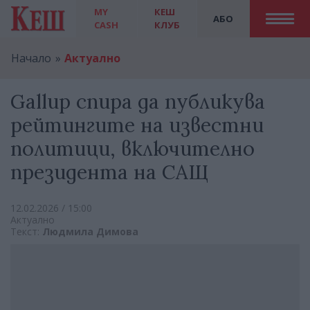
MY
КЕШ
АБО
CASH
КЛУБ
Начало
Актуално
Gallup спира да публикува
рейтингите на известни
политици, включително
президента на САЩ
12.02.2026 / 15:00
Актуално
Текст:
Людмила Димова