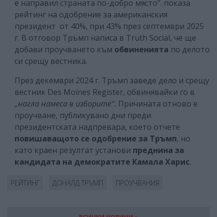
е направил страната по-добро място“. показа
рейтинг на одобрение за американския
президент от 40%, при 43% през септември 2025
г. В отговор Тръмп написа в Truth Social, че ще
добави проучването към
обвиненията
по делото
си срещу вестника.
През декември 2024 г. Тръмп заведе дело и срещу
вестник Des Moines Register, обвинявайки го в
„нагла намеса в изборите“.
Причината отново е
проучване, публикувано дни преди
президентската надпревара, което отчете
повишаващото се одобрение за Тръмп
, но
като краен резултат установи
преднина за
кандидата на демократите Камала Харис
.
РЕЙТИНГ
ДОНАЛД ТРЪМП
ПРОУЧВАНИЯ