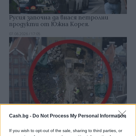
Русия започна да внася петролни
продукти от Южна Корея.
07.08.2026 / 17:05
Cash.bg -
Do Not Process My Personal Information
Древен храм на почти 900 години
If you wish to opt-out of the sale, sharing to third parties, or
откриха под кафене за сладолед в