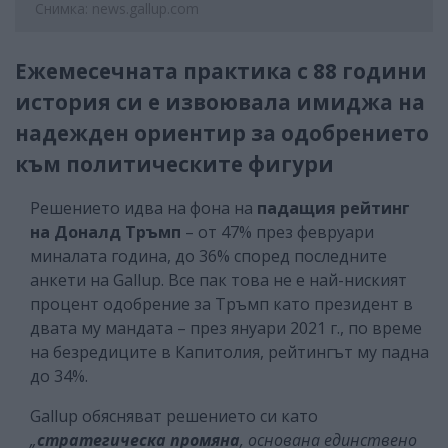
Снимка: news.gallup.com
Ежемесечната практика с 88 години
история си е извоювала имиджа на
надежден ориентир за одобрението
към политическите фигури
Решението идва на фона на
падащия рейтинг
на Доналд Тръмп
– от 47% през февруари
миналата година, до 36% според последните
анкети на Gallup. Все пак това не е най-ниският
процент одобрение за Тръмп като президент в
двата му мандата – през януари 2021 г., по време
на безредиците в Капитолия, рейтингът му падна
до 34%.
Gallup обясняват решението си като
„
стратегическа промяна
, основана единствено