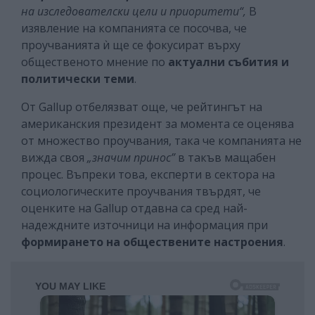
на изследователски цели и приоритети“,
В
изявление на компанията се посочва,
че
проучванията ѝ ще се фокусират върху
общественото мнение по
актуални събития и
политически теми
.
От Gallup отбелязват още, че рейтингът на
американския президент за момента се оценява
от множество проучвания, така че компанията не
вижда своя
„значим принос”
в такъв мащабен
процес. Въпреки това, експерти в сектора на
социологическите проучвания твърдят, че
оценките на Gallup отдавна са сред най-
надеждните източници на информация при
формирането на обществените настроения
.