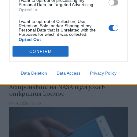
I want to opt-out of processing my
Personal Data for Targeted Advertising.
Opted In
I want to opt-out of Collection, Use,
Retention, Sale, and/or Sharing of my
Personal Data that Is Unrelated with the
Purposes for which it was collected.
Opted Out
CONFIRM
Data Deletion
Data Access
Privacy Policy
Астронавти на NASA излязоха в
открития космос
07.08.2026 / 15:00