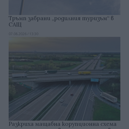
Тръмп забрани „родилния туризъм“ в
САЩ
07.08.2026 / 13:30
Разкриха мащабна корупционна схема