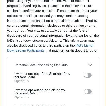
processing of your personal or sensitive information for
Полша
targeted advertising by us, please use the below opt-out
section to confirm your selection. Please note that after your
07.08.2026 / 16:00
opt-out request is processed you may continue seeing
interest-based ads based on personal information utilized by
us or personal information disclosed to third parties prior to
your opt-out. You may separately opt-out of the further
disclosure of your personal information by third parties on the
IAB’s list of downstream participants. This information may
also be disclosed by us to third parties on the
IAB’s List of
Downstream Participants
that may further disclose it to other
third parties.
Personal Data Processing Opt Outs
I want to opt-out of the Sharing of my
personal data.
Opted In
Изкуствен интелект за първи път
I want to opt-out of the Sale of my
създаде нови жизнеспособни вируси
Personal Data.
Opted In
07.08.2026 / 15:30