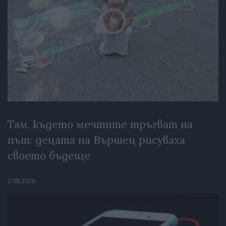
Там, където мечтите тръгват на
път: децата на Вършец рисуваха
своето бъдеще
2.08.2026