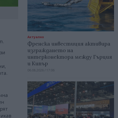
Актуално
m.
Френска инвестиция активира
изграждането на
ози
интерконектора между Гърция
и Кипър
ни,
06.08.2026 / 17:06
та.
ична
ен
арят
никав