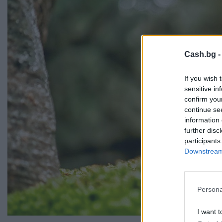
Cash.bg 
If you wish 
sensitive in
confirm you
continue se
information 
further disc
participants
Downstream 
Persona
I want t