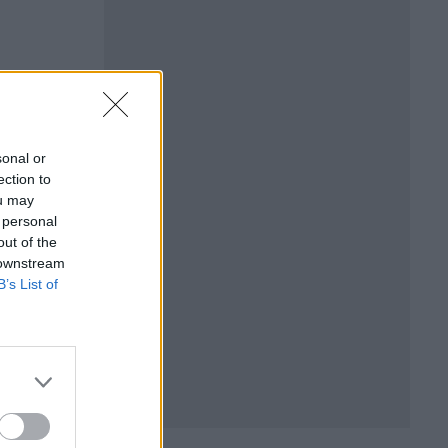
sonal or
ection to
ou may
 personal
out of the
 downstream
B’s List of