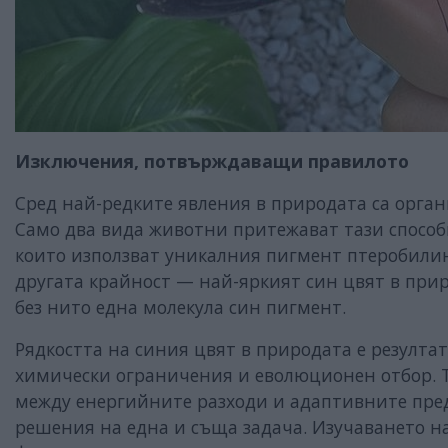
Изключения, потвърждаващи правилото
Сред най-редките явления в природата са орга
Само два вида животни притежават тази способн
които използват уникалния пигмент птеробилин.
другата крайност — най-яркият син цвят в прир
без нито една молекула син пигмент.
Рядкостта на синия цвят в природата е резулта
химически ограничения и еволюционен отбор. 
между енергийните разходи и адаптивните пре
решения на една и съща задача. Изучаването н