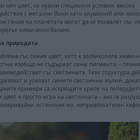
ки син цвят, са нужни специални условия: висока
действие с метални йони като алуминий или желяз
астения на планетата могат да се похвалят със с
 крехък химически баланс.
на природата
лема със синия цвят, като е заобиколила химич
отни изобщо не съдържат сини пигменти – техни
взаимодействат със светлината. Тези структури де
разяват и усилват сините светлинни вълни, дока
ярките примери са искрящите криле на пеперудит
 цвят е просто игра на светлината – ако се разру
 разкривайки истинския му, непривлекателен кафя