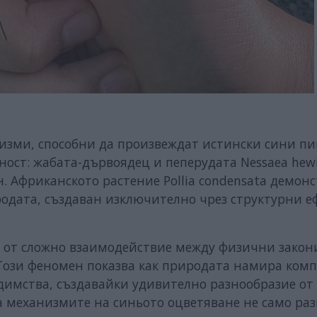
низми, способни да произвеждат истински сини пи
ост: жабата-дървоядец и пеперудата Nessaea hewit
 Африканското растение Pollia condensata демон
одата, създаван изключително чрез структурни е
т от сложно взаимодействие между физични закон
Този феномен показва как природата намира ком
димства, създавайки удивително разнообразие от
а механизмите на синьото оцветяване не само ра