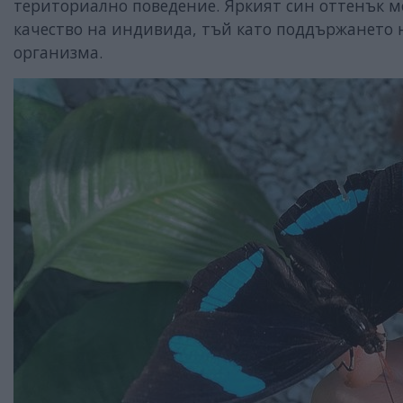
териториално поведение. Яркият син оттенък мо
качество на индивида, тъй като поддържането н
организма.