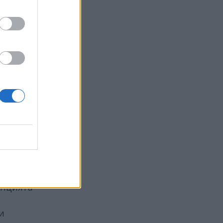
лина,
то
а
ение или
 пак се
цветя
енцията
и