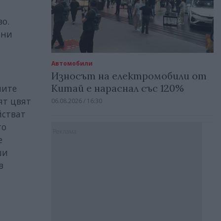
о.
ини
Автомобили
Износът на електромобили от
Китай е нараснал със 120%
ните
ят цвят
06.08.2026 / 16:30
йстват
то
Реклама
е
ши
в