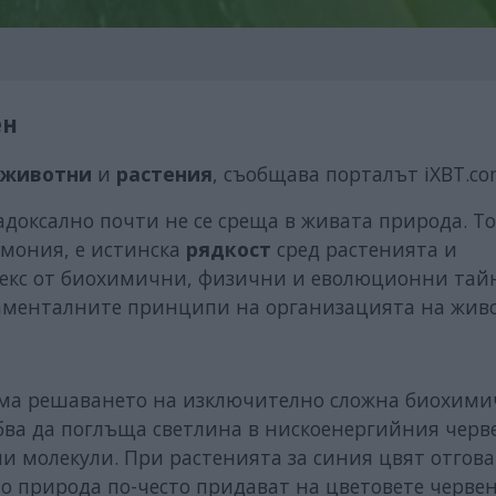
ен
животни
и
растения
, съобщава порталът iXBT.co
адоксално почти не се среща в живата природа. Т
рмония, е истинска
рядкост
сред растенията и
плекс от биохимични, физични и еволюционни тай
даменталните принципи на организацията на живо
изма решаването на изключително сложна биохим
рябва да поглъща светлина в нискоенергийния черв
ни молекули. При растенията за синия цвят отгов
по природа по-често придават на цветовете черве