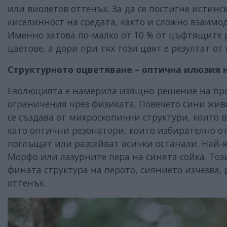
или виолетов оттенък. За да се постигне истинс
киселинност на средата, както и сложно взаимо
Именно затова по-малко от 10 % от цъфтящите р
цветове, а дори при тях този цвят е резултат от
Структурното оцветяване – оптична илюзия 
Еволюцията е намерила изящно решение на проб
ограничения чрез физиката. Повечето сини жив
се създава от микроскопични структури, които 
като оптични резонатори, които избирателно от
поглъщат или разсейват всички останали. Най-
Морфо или лазурните пера на синята сойка. Този
фината структура на перото, сиянието изчезва,
оттенък.