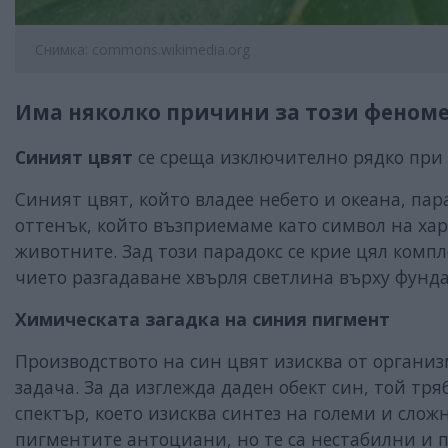
Снимка: commons.wikimedia.org
Има няколко причини за този феном
Синият цвят
се среща изключително рядко при
Синият цвят, който владее небето и океана, пар
оттенък, който възприемаме като символ на ха
животните. Зад този парадокс се крие цял ком
чието разгадаване хвърля светлина върху фун
Химическата загадка на синия пигмент
Производството на син цвят изисква от орган
задача. За да изглежда даден обект син, той т
спектър, което изисква синтез на големи и слож
пигментите антоциани, но те са нестабилни и 