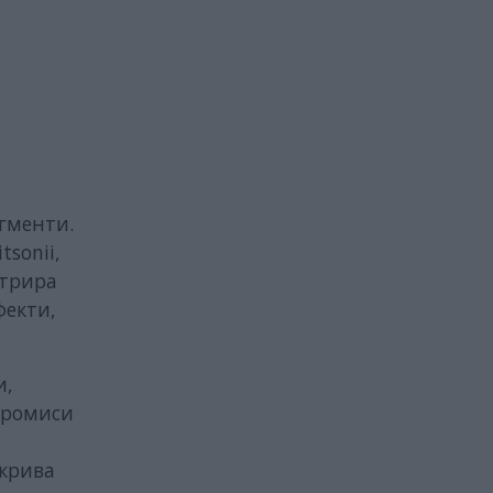
гменти.
sonii,
стрира
фекти,
и,
промиси
зкрива