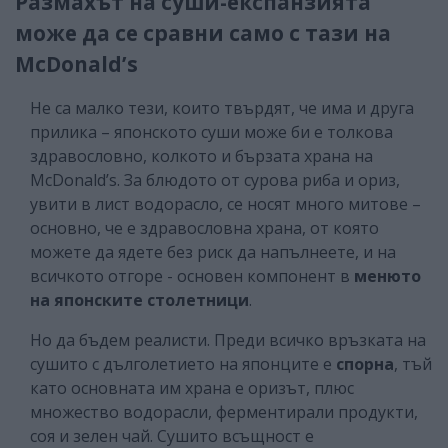
Размахът на суши-експанзията
може да се сравни само с тази на
McDonald’s
Не са малко тези, които твърдят, че има и друга
прилика – японското суши може би е толкова
здравословно, колкото и бързата храна на
McDonald’s. За блюдото от сурова риба и ориз,
увити в лист водорасло, се носят много митове –
основно, че е здравословна храна, от която
можете да ядете без риск да напълнеете, и на
всичкото отгоре - основен компонент в
менюто
на японските столетници
.
Но да бъдем реалисти. Преди всичко връзката на
сушито с дълголетието на японците е
спорна
, тъй
като основната им храна е оризът, плюс
множество водорасли, ферментирали продукти,
соя и зелен чай. Сушито всъщност е