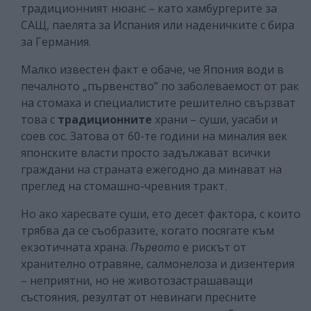
традиционният нюанс – като хамбургерите за
САЩ, паелята за Испания или наденичките с бира
за Германия.
Малко известен факт е обаче, че Япония води в
печалното „първенство” по заболеваемост от рак
на стомаха и специалистите решително свързват
това с
традиционните
храни – суши, уасаби и
соев сос. Затова от 60-те години на миналия век
японските власти просто задължават всички
граждани на страната ежегодно да минават на
преглед на стомашно-чревния тракт.
Но ако харесвате суши, ето десет фактора, с които
трябва да се съобразите, когато посягате към
екзотичната храна.
Първото
е рискът от
хранително отравяне, салмонелоза и дизентерия
– неприятни, но не животозастрашаващи
състояния, резултат от невинаги пресните