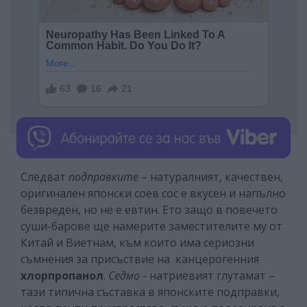
Следват
подправките
– натуралният, качествен,
оригинален японски соев сос е вкусен и напълно
безвреден, но не е евтин. Ето защо в повечето
суши-барове ще намерите заместителите му от
Китай и Виетнам, към които има сериозни
съмнения за присъствие на канцерогенния
хлорпропанол
.
Седмо
- натриевият глутамат –
тази типична съставка в японските подправки,