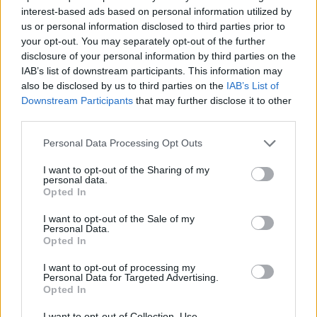
долара външно финансиране за
interest-based ads based on personal information utilized by
последните 4 години
us or personal information disclosed to third parties prior to
your opt-out. You may separately opt-out of the further
06.08.2026 / 09:00
disclosure of your personal information by third parties on the
IAB’s list of downstream participants. This information may
also be disclosed by us to third parties on the
IAB’s List of
Downstream Participants
that may further disclose it to other
third parties.
Personal Data Processing Opt Outs
I want to opt-out of the Sharing of my
personal data.
Opted In
I want to opt-out of the Sale of my
Personal Data.
Opted In
I want to opt-out of processing my
Експерти: Изкуственият интелект
Personal Data for Targeted Advertising.
постига нови нива на „автономност и
Opted In
опити за измама“
I want to opt-out of Collection, Use,