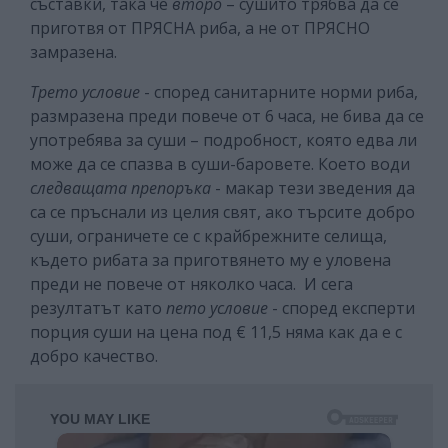
съставки, така че
второ
– сушито трябва да се
приготвя от ПРЯСНА риба, а не от ПРЯСНО
замразена.
Трето условие
- според санитарните норми риба,
размразена преди повече от 6 часа, не бива да се
употребява за суши – подробност, която едва ли
може да се спазва в суши-баровете. Което води
следващата
препоръка
- макар тези зведения да
са се пръснали из целия свят, ако търсите добро
суши, ограничете се с крайбрежните селища,
където рибата за приготвянето му е уловена
преди не повече от няколко часа. И сега
резултатът като
пето условие
- според експерти
порция суши на цена под € 11,5 няма как да е с
добро качество.