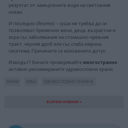
резултат от замърсените води на световния
океан.
И последно
(десето)
– суши не трябва да си
позволяват бременни жени, деца, възрастни и
хора със заболявания на стомашно-чревния
тракт, черния дроб или със слаба имунна
сиситема. Причините са изложените дотук.
Изводът? Винаги проверявайте
многостранно
активно рекламираните здравословни храни.
ХРАНИ
РИБА
ЗДРАВОСЛОВНО ХРАНЕНЕ
ВСИЧКИ НОВИНИ »