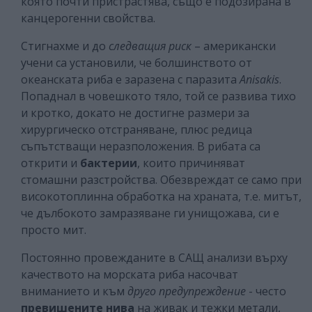
която почти пристрастява, също е подозирана в
канцерогенни свойства.
Стигнахме и до
следващия риск
– американски
учени са установили, че болшинството от
океанската риба е заразена с паразита
Anisakis
.
Попаднал в човешкото тяло, той се развива тихо
и кротко, докато не достигне размери за
хирургическо отстраняване, плюс редица
съпътстващи неразположения. В рибата са
открити и
бактерии
, които причиняват
стомашни разстройства. Обезвреждат се само при
високотоплинна обработка на храната, т.е. митът,
че дълбокото замразяване ги унищожава, си е
просто мит.
Постоянно провежданите в САЩ анализи върху
качеството на морската риба насочват
вниманието и към
друго предупреждение
- често
превишените нива
на живак и тежки метали,