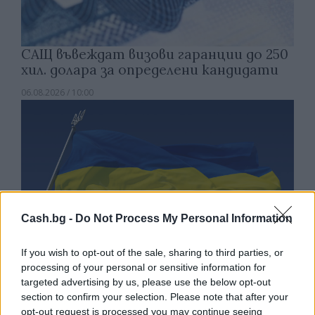
САЩ въвеждат визови гаранции до 250
хил. долара за определени кандидати
06.08.2026 / 10:00
Cash.bg -
Do Not Process My Personal Information
If you wish to opt-out of the sale, sharing to third parties, or
processing of your personal or sensitive information for
targeted advertising by us, please use the below opt-out
section to confirm your selection. Please note that after your
Украйна е получила близо 200 млрд.
opt-out request is processed you may continue seeing