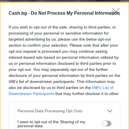
Cash.bg -
Do Not Process My Personal Information
If you wish to opt-out of the sale, sharing to third parties, or
processing of your personal or sensitive information for
targeted advertising by us, please use the below opt-out
section to confirm your selection. Please note that after your
opt-out request is processed you may continue seeing
interest-based ads based on personal information utilized by
us or personal information disclosed to third parties prior to
your opt-out. You may separately opt-out of the further
Ню Йорк стана 14-ият щат на САЩ, в
disclosure of your personal information by third parties on the
който е разрешена евтаназията
IAB’s list of downstream participants. This information may
06.08.2026 / 16:00
also be disclosed by us to third parties on the
IAB’s List of
Downstream Participants
that may further disclose it to other
third parties.
Personal Data Processing Opt Outs
I want to opt-out of the Sharing of my
personal data.