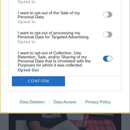
Opted In
I want to opt-out of the Sale of my
Personal Data.
Opted In
I want to opt-out of processing my
Personal Data for Targeted Advertising.
Opted In
Спадането на Дунав принуди Румъния
I want to opt-out of Collection, Use,
да възобнови работата на въглищна
Retention, Sale, and/or Sharing of my
електроцентрала
Personal Data that Is Unrelated with the
Purposes for which it was collected.
Opted Out
06.08.2026 / 15:30
CONFIRM
Data Deletion
Data Access
Privacy Policy