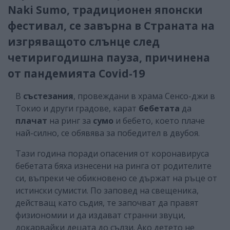
Naki Sumo, традиционен японски
фестивал, се завърна в Страната на
изгряващото слънце след
четиригодишна пауза, причинена
от пандемията Covid-19
В
състезания
, провеждани в храма Сенсо-джи в
Токио и други градове, карат
бебетата
да
плачат
на ринг за
сумо
и бебето, което плаче
най-силно, се обявява за победител в двубоя.
Тази година поради опасения от коронавируса
бебетата бяха изнесени на ринга от родителите
си, въпреки че обикновено се държат на ръце от
истински сумисти. По заповед на свещеника,
действащ като съдия, те започват да правят
физиономии и да издават странни звуци,
докарвайки децата до сълзи. Ако детето не