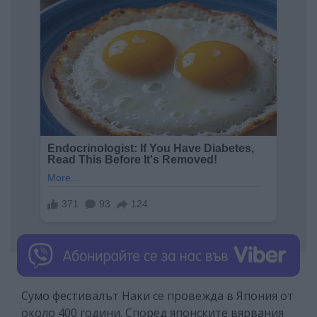
Сумо фестивалът Наки се провежда в Япония от
около 400 години. Според японските вярвания