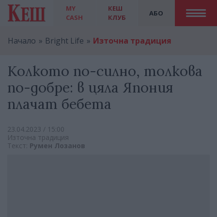
MY
КЕШ
АБО
CASH
КЛУБ
Начало
Bright Life
Източна традиция
Колкото по-силно, толкова
по-добре: в цяла Япония
плачат бебета
23.04.2023 / 15:00
Източна традиция
Текст:
Румен Лозанов