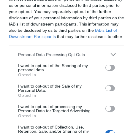
us or personal information disclosed to third parties prior to
your opt-out. You may separately opt-out of the further
disclosure of your personal information by third parties on the
IAB’s list of downstream participants. This information may
also be disclosed by us to third parties on the
IAB’s List of
Downstream Participants
that may further disclose it to other
third parties.
Personal Data Processing Opt Outs
I want to opt-out of the Sharing of my
personal data.
Изкуствен интелект за първи път
Opted In
създаде нови жизнеспособни вируси
I want to opt-out of the Sale of my
07.08.2026 / 15:30
Personal Data.
Opted In
I want to opt-out of processing my
Personal Data for Targeted Advertising.
Opted In
I want to opt-out of Collection, Use,
Retention, Sale, and/or Sharing of my