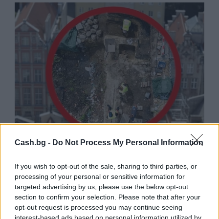
Cash.bg -
Do Not Process My Personal Information
Древен храм на почти 900 години
откриха под кафене за сладолед в
If you wish to opt-out of the sale, sharing to third parties, or
Полша
processing of your personal or sensitive information for
targeted advertising by us, please use the below opt-out
07.08.2026 / 16:00
section to confirm your selection. Please note that after your
opt-out request is processed you may continue seeing
interest-based ads based on personal information utilized by