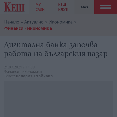
MY
КЕШ
АБО
CASH
КЛУБ
Начало
Актуално
Икономика
Финанси - икономика
Дигитална банка започва
работа на българския пазар
21.07.2021 / 11:39
Финанси - икономика
Текст:
Валерия Стойкова