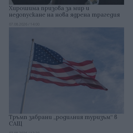
Хирошима призова за мир и
недопускане на нова ядрена трагедия
07.08.2026 / 14:00
Тръмп забрани „родилния туризъм“ в
САЩ