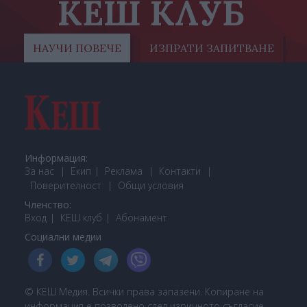
КЕШ КЛУБ
НАУЧИ ПОВЕЧЕ
ИЗПРАТИ ЗАПИТВАНЕ
Информация:
За нас
Екип
Реклама
Контакти
Поверителност
Общи условия
Членство:
Вход
КЕШ клуб
Або
намент
Социални медии
© КЕШ Медия. Всички права запазени. Копиране на
информация е позволено след изричното съгласие