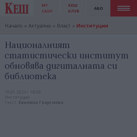
MY
КЕШ
АБО
CASH
КЛУБ
Начало
Актуално
Власт
Институции
Националният
статистически институт
обновява дигиталната си
библиотека
10.01.2024 / 18:00
Институции
Текст:
Евелина Георгиева