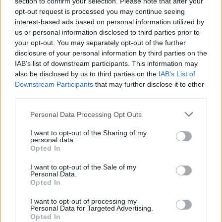
section to confirm your selection. Please note that after your
opt-out request is processed you may continue seeing
interest-based ads based on personal information utilized by
Румъния се сблъска с проблеми заради
us or personal information disclosed to third parties prior to
ниското ниво на Дунав
your opt-out. You may separately opt-out of the further
disclosure of your personal information by third parties on the
04.08.2026 / 16:30
IAB’s list of downstream participants. This information may
also be disclosed by us to third parties on the
IAB’s List of
Downstream Participants
that may further disclose it to other
third parties.
Personal Data Processing Opt Outs
I want to opt-out of the Sharing of my
personal data.
Opted In
I want to opt-out of the Sale of my
Personal Data.
Opted In
I want to opt-out of processing my
Personal Data for Targeted Advertising.
Търговският дефицит на САЩ с ЕС е
Opted In