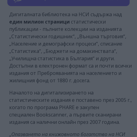
Дигиталната библиотека на НСИ съдържа над
един милион страници
статистически
публикации - пълните колекции на изданията
„Статистически годишник“, „Външна търговия“,
„Население и демографски процеси“, списание
„Статистика“, „Бюджети на домакинствата“,
„Училищна статистика в България“ и други.
Достъпни в електронен формат са и почти всички
издания от Преброяванията на населението и
жилищния фонд от 1880 г. досега.
Началото на дигитализирането на
статистическите издания е поставено през 2005 г.,
когато по програма PHARE е закупен
специален Bookscanner, а първите сканирани
издания са налични онлайн през 2007 година.
„
Опазването на книжовното богатство на НСИ