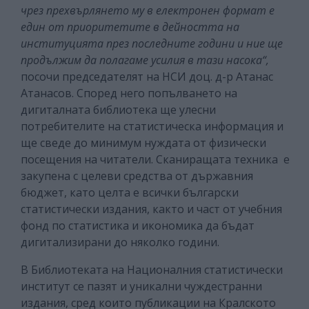
чрез прехвърлянето му в електронен формат е
един от приоритетите в дейността на
институцията през последните години и ние ще
продължим да полагаме усилия в тази насока“,
посочи председателят на НСИ доц. д-р Атанас
Атанасов. Според него попълването на
дигиталната библиотека ще улесни
потребителите на статистическа информация и
ще сведе до минимум нуждата от физически
посещения на читатели. Сканиращата техника е
закупена с целеви средства от държавния
бюджет, като целта е всички български
статистически издания, както и част от учебния
фонд по статистика и икономика да бъдат
дигитализирани до няколко години.
В Библиотеката на Националния статистически
институт се пазят и уникални чуждестранни
издания, сред които публикации на Кралското