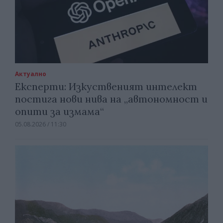
Актуално
Експерти: Изкуственият интелект
постига нови нива на „автономност и
опити за измама“
05.08.2026 / 11:30