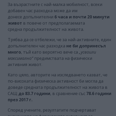
За възрастните с най-малка мобилност, всеки
добавен час разходка може да им
донесе допълнителни
6 часа и почти 20 минути
живот
в повече от предполагаемата
средна продължителност на живота.
Трябва да се отбележи, че за най-активните, един
допълнителен час разходка
не би допринесъл
много
, тъй като вероятно вече са
„усвоили
максимално“
предимствата на физически
активния живот.
Като цяло, авторите на изследването казват, че
по-високата физическа активност би могла да
доведе средната продължителност на живота в
САЩ
до 83.7 години
, в сравнение със
78.6 години
през 2017 г.
Според учените, резултатите подчертават