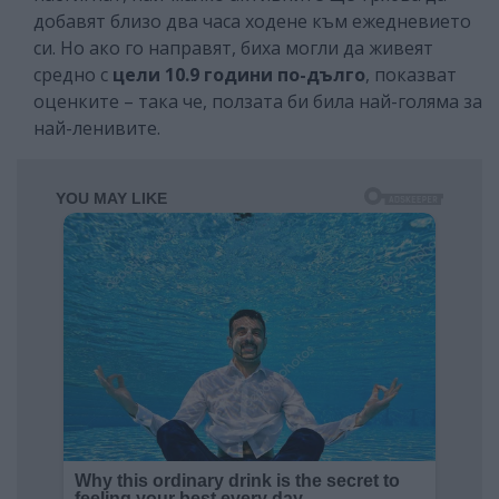
добавят близо два часа ходене към ежедневието
си. Но ако го направят, биха могли да живеят
средно с
цели 10.9 години по-дълго
, показват
оценките – така че, ползата би била най-голяма за
най-ленивите.