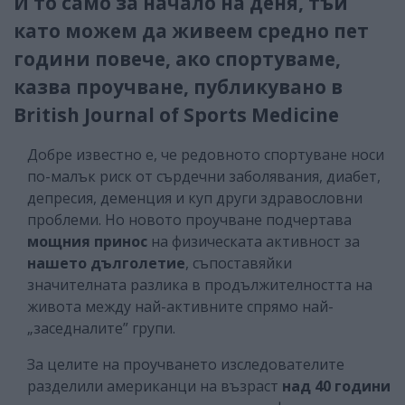
И то само за начало на деня, тъй
като можем да живеем средно пет
години повече, ако спортуваме,
казва проучване, публикувано в
British Journal of Sports Medicine
Добре известно е, че редовното спортуване носи
по-малък риск от сърдечни заболявания, диабет,
депресия, деменция и куп други здравословни
проблеми. Но новото проучване подчертава
мощния принос
на физическата активност за
нашето дълголетие
, съпоставяйки
значителната разлика в продължителността на
живота между най-активните спрямо най-
„заседналите” групи.
За целите на проучването изследователите
разделили американци на възраст
над 40 години