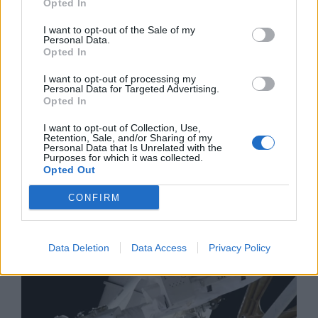
Opted In
I want to opt-out of the Sale of my
Personal Data.
Opted In
I want to opt-out of processing my
Personal Data for Targeted Advertising.
Opted In
I want to opt-out of Collection, Use,
Retention, Sale, and/or Sharing of my
Personal Data that Is Unrelated with the
Purposes for which it was collected.
Изкуствен интелект за първи път
Opted Out
създаде нови жизнеспособни вируси
CONFIRM
07.08.2026 / 15:30
Data Deletion
Data Access
Privacy Policy