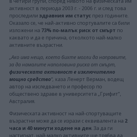
в четири групи, според нивото на физическата им
активност в периода 2003 г. - 2006 г. и след това
проследили
здравния им статус
през годините.
Оказало се, че най-активно спортувалите са били
изложени на
73% по-малък риск от смърт
по
каквато и да е причина, отколкото най-малко
активните възрастни.
„Ако има нещо, което бихте могли да направите,
за да намалите наполовина риска от смърт,
физическата активност е изключително
мощно средство
“,
каза Ленерт Верман, водещ
автор на изследването и професор по
обществено здраве в университета „Грифит”,
Австралия.
Физическата активност на най-спортуващите
възрастни може да се изрази с еквивалента на
2
часа и 40 минути ходене
на ден
. За да ги
настигнат, най-малко активните ще трябва да