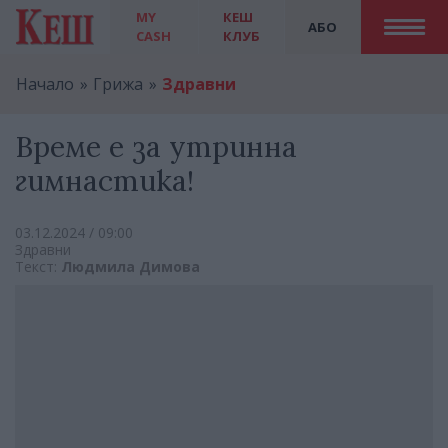
MY
КЕШ
АБО
CASH
КЛУБ
Начало
Грижа
Здравни
Време е за утринна
гимнастика!
03.12.2024 / 09:00
Здравни
Текст:
Людмила Димова