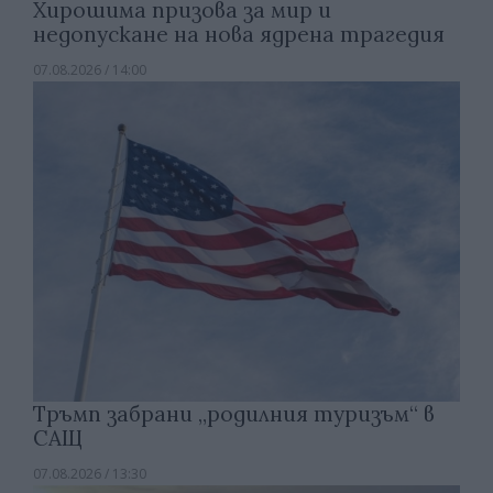
Хирошима призова за мир и
недопускане на нова ядрена трагедия
07.08.2026 / 14:00
Тръмп забрани „родилния туризъм“ в
САЩ
07.08.2026 / 13:30