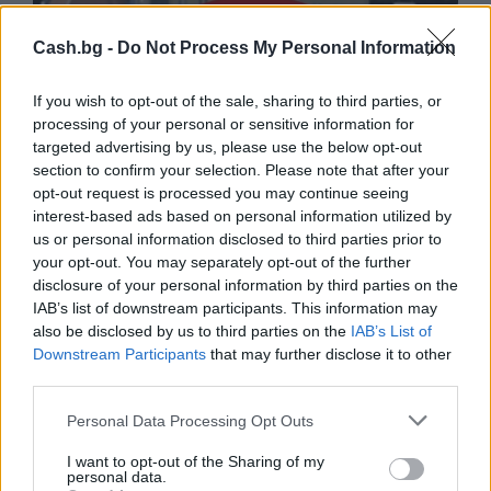
Cash.bg -
Do Not Process My Personal Information
If you wish to opt-out of the sale, sharing to third parties, or
processing of your personal or sensitive information for
targeted advertising by us, please use the below opt-out
section to confirm your selection. Please note that after your
opt-out request is processed you may continue seeing
interest-based ads based on personal information utilized by
us or personal information disclosed to third parties prior to
your opt-out. You may separately opt-out of the further
disclosure of your personal information by third parties on the
IAB’s list of downstream participants. This information may
Древен храм на почти 900 години
also be disclosed by us to third parties on the
IAB’s List of
откриха под кафене за сладолед в
Downstream Participants
that may further disclose it to other
Полша
third parties.
07.08.2026 / 16:00
Personal Data Processing Opt Outs
I want to opt-out of the Sharing of my
personal data.