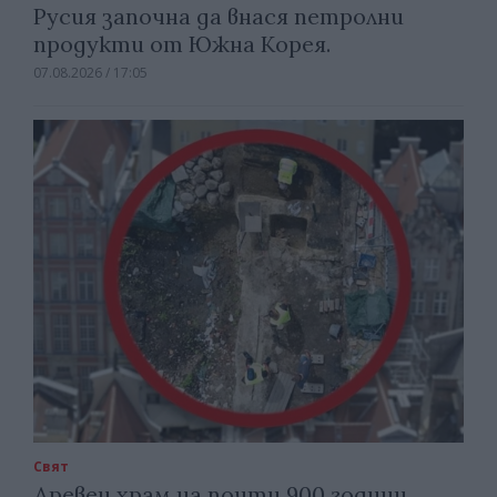
Русия започна да внася петролни
продукти от Южна Корея.
07.08.2026 / 17:05
Свят
Древен храм на почти 900 години