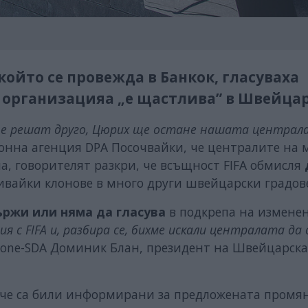
 който се провежда в Банкок, гласуваха
е организацияа „е щастлива” в Швейца
е решат друго, Цюрих ще остане нашата централа
онна агенция DPA Посочвайки, че централите на 
а, говорителят разкри, че всъщност FIFA обмисля
ривайки клонове в много други швейцарски градов
ържи или няма да гласува
в подкрепа на измене
 с FIFA и, разбира се, бихме искали централата да
one-SDA Доминик Блан, президент на Швейцарска
 че са били информирани за предложената промян