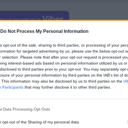
-
Do Not Process My Personal Information
ече от 90 години
, и е регистрирана като асоциац
местването ѝ са се появявали и преди и последно
to opt-out of the sale, sharing to third parties, or processing of your per
FIFA планира да разкрие работни места и в други 
formation for targeted advertising by us, please use the below opt-out s
r selection. Please note that after your opt-out request is processed y
бина
, включително в Париж, Джакарта и Маями, 
eing interest-based ads based on personal information utilized by us or
disclosed to third parties prior to your opt-out. You may separately opt-
лна асоциация.
losure of your personal information by third parties on the IAB’s list of
. This information may also be disclosed by us to third parties on the
IA
Participants
that may further disclose it to other third parties.
ИЧКИ НОВИНИ »
l Data Processing Opt Outs
o opt-out of the Sharing of my personal data.