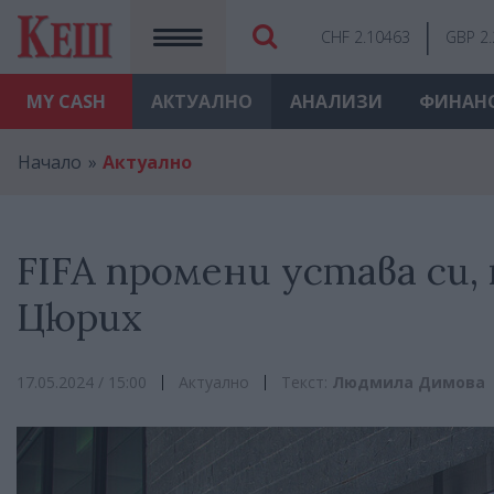
CHF 2.10463
GBP 2
MY
CASH
АКТУАЛНО
АНАЛИЗИ
ФИНАН
Начало
Актуално
FIFA промени устава си,
Цюрих
17.05.2024 / 15:00
Актуално
Текст:
Людмила Димова