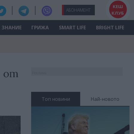
КЕШ
АБО
НАМЕНТ
КЛУБ
ЗНАНИЕ
ГРИЖА
SMART LIFE
BRIGHT LIFE
е от
Реклама
Топ новини
Най-новото