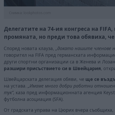
Снимка: lookphotos.com
Делегатите на 74-ия конгреса на FIFA,
промяната, но преди това обявиха, ч
Според новата клауза,
„докато нашите членове н
говорител на FIFA пред германската информаци
други спортни организации са в Женева и Лозан
разшири присъствието си в Швейцария
, отк
Швейцарската делегация обяви, че
ще се възд
на устава.
„Имаме много добри работни отношения
тук“,
каза пред информационната агенция Keyst
футболна асоциация (SFA).
От градската управа на Цюрих вчера съобщиха,