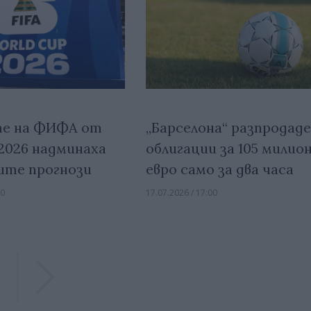
те на ФИФА от
„Барселона“ разпродад
2026 надминаха
облигации за 105 милио
ите прогнози
евро само за два часа
00
17.07.2026 / 17:00
Previous
Previous