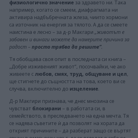
физиологично значение
за здравето ни. Така
например, когато се смеем, диафрагмата ни
активира надбъбречната жлеза, чиито хормони
са източник на енергия за тялото. А да се смеете
наистина е лесно – за д-р Макгари
„животът е
забавен и винаги можете да намерите причина за
радост –
просто трябва да решите”
.
Тя обобщава своя опит в последната си книга –
„Добре изживеният живот“, посочвайки, че ако
живеете с
любов, смях, труд, общуване и цел
,
ще стигнете до същността на това, което ви се
случва, включително до
изцеление
.
Д-р Макгири признава, че днес мнозина се
чувстват
блокирани
– в работата си, в
семейството, в преследването на една мечта. Тя
се надява съветите ѝ да позволят на хората да
открият причините – да разберат защо се въртят
сякаш в омагьосан кръг, да се вгледат в себе си,