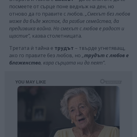
посмеете от сърце поне веднъж на ден, но
отново да го правите с любов.
„Смехът без любов
може да бъде жесток, да разбие семейства, да
предизвика война. Но смехът с любов е радост и
щастие”,
казва столетницата.
Третата ѝ тайна е
трудът
– твърде угнетяващ,
ако го правите без любов, но
„
трудът с любов е
блаженство
, кара сърцата ни да пеят”.