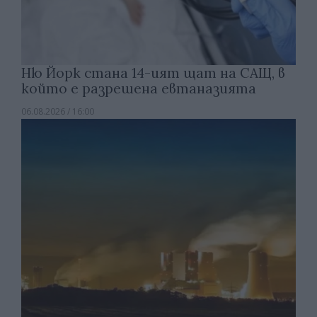
Ню Йорк стана 14-ият щат на САЩ, в
който е разрешена евтаназията
06.08.2026 / 16:00