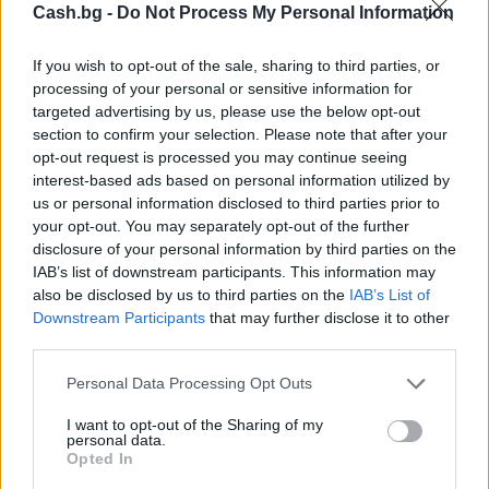
Cash.bg -
Do Not Process My Personal Information
If you wish to opt-out of the sale, sharing to third parties, or
processing of your personal or sensitive information for
targeted advertising by us, please use the below opt-out
section to confirm your selection. Please note that after your
opt-out request is processed you may continue seeing
interest-based ads based on personal information utilized by
us or personal information disclosed to third parties prior to
your opt-out. You may separately opt-out of the further
disclosure of your personal information by third parties on the
Френска инвестиция активира
IAB’s list of downstream participants. This information may
изграждането на интерконектора
also be disclosed by us to third parties on the
IAB’s List of
между Гърция и Кипър
Downstream Participants
that may further disclose it to other
third parties.
06.08.2026 / 17:06
Personal Data Processing Opt Outs
I want to opt-out of the Sharing of my
personal data.
Opted In