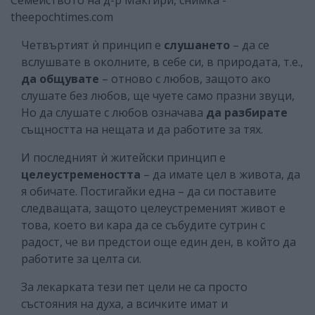
theepochtimes.com
Четвъртият ѝ принцип е
слушането
– да се
вслушвате в околните, в себе си, в природата, т.е.,
да общувате
– отново с любов, защото ако
слушате без любов, ще чуете само празни звуци,
Но да слушате с любов означава
да разбирате
същността на нещата и да работите за тях.
И последният ѝ житейски принцип е
целеустремеността
– да имате цел в живота, да
я обичате. Постигайки една – да си поставите
следващата, защото целеустременият живот е
това, което ви кара да се събудите сутрин с
радост, че ви предстои още един ден, в който да
работите за целта си.
За лекарката тези пет цели не са просто
състояния на духа, а всичките имат и