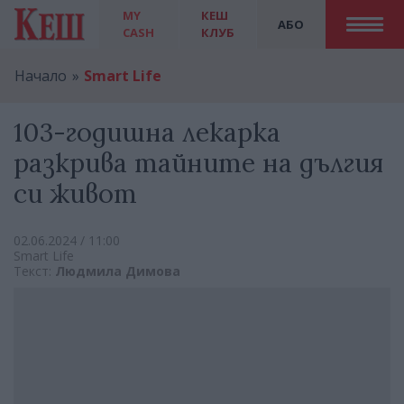
MY
КЕШ
АБО
CASH
КЛУБ
Начало
Smart Life
103-годишна лекарка
разкрива тайните на дългия
си живот
02.06.2024 / 11:00
Smart Life
Текст:
Людмила Димова