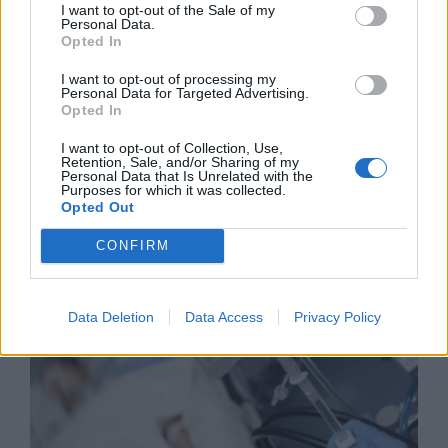
I want to opt-out of the Sale of my
Personal Data.
Opted In
I want to opt-out of processing my
Personal Data for Targeted Advertising.
Opted In
I want to opt-out of Collection, Use,
Retention, Sale, and/or Sharing of my
Personal Data that Is Unrelated with the
Износът на електромобили от Китай
Purposes for which it was collected.
е нараснал със 120%
Opted Out
06.08.2026 / 16:30
CONFIRM
Data Deletion
Data Access
Privacy Policy