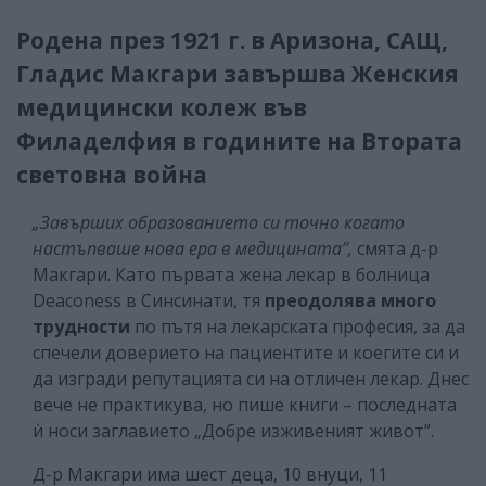
Родена през 1921 г. в Аризона, САЩ,
Гладис Макгари завършва Женския
медицински колеж във
Филаделфия в годините на Втората
световна война
„Завърших образованието си точно когато
настъпваше нова ера в медицината”,
смята д-р
Макгари. Като първата жена лекар в болница
Deaconess в Синсинати, тя
преодолява много
трудности
по пътя на лекарската професия, за да
спечели доверието на пациентите и коегите си и
да изгради репутацията си на отличен лекар. Днес
вече не практикува, но пише книги – последната
ѝ носи заглавието „Добре изживеният живот”.
Д-р Макгари има шест деца, 10 внуци, 11