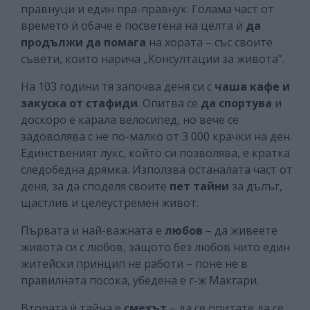
правнуци и един пра-правнук. Голама част от
времето ѝ обаче е посветена на целта ѝ
да
продължи да помага
на хората – със своите
съвети, които нарича „Консултации за живота”.
На 103 години тя започва деня си с
чаша кафе и
закуска от стафиди
. Опитва се
да спортува
и
доскоро е карала велосипед, но вече се
задоволява с не по-малко от 3 000 крачки на ден.
Единственият лукс, който си позволява, е кратка
следобедна дрямка. Използва останалата част от
деня, за да споделя своите
пет тайни
за дълъг,
щастлив и целеустремен живот.
Първата и най-важната е
любов
– да живеете
живота си с любов, защото без любов нито един
житейски принцип не работи – поне не в
правилната посока, убедена е г-ж Макгари.
Втората ѝ тайна е
смехът
– да се опитате да се