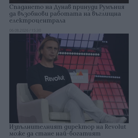
Спадането на Дунав принуди Румъния
да възобнови работата на въглищна
електроцентрала
06.08.2026 / 15:30
Изпълнителният директор на Revolut
може да стане най-богатият