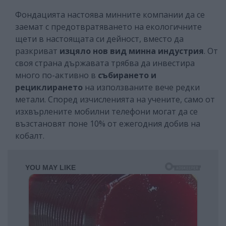
Фондацията настоява минните компании да се
заемат с предотвратяването на екологичните
щети в настоящата си дейност, вместо да
разкриват
изцяло нов вид минна индустрия
. От
своя страна държавата трябва да инвестира
много по-активно в
събирането и
рециклирането
на използваните вече редки
метали. Според изчисленията на учените, само от
изхвърлените мобилни телефони могат да се
възстановят поне 10% от ежегодния добив на
кобалт.