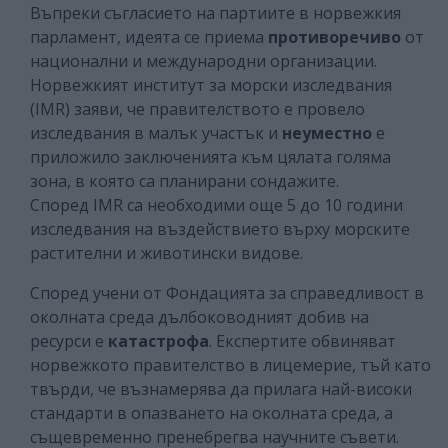
Въпреки съгласието на партиите в норвежкия
парламент, идеята се приема
противоречиво
от
национални и международни организации.
Норвежкият институт за морски изследвания
(IMR) заяви, че правителството е провело
изследвания в малък участък и
неуместно
е
приложило заключенията към цялата голяма
зона, в която са планирани сондажите.
Според IMR са необходими още 5 до 10 години
изследвания на въздействието върху морските
растителни и животински видове.
Според учени от Фондацията за справедливост в
околната среда дълбоководният добив на
ресурси е
катастрофа
. Експертите обвиняват
норвежкото правителство в лицемерие, тъй като
твърди, че възнамерява да прилага най-високи
стандарти в опазването на околната среда, а
същевременно пренебрегва научните съвети.