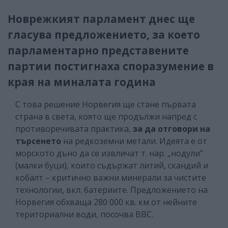
Новрежкият парламент днес ще
гласува предложението, за което
парламентарно представените
партии постигнаха споразумение в
края на миналата година
С това решение Норвегия ще стане първата
страна в света, която ще продължи напред с
противоречивата практика,
за да отговори на
търсенето
на редкоземни метали. Идеята е от
морското дъно да се извличат т. нар. „нодули”
(малки буци), които съдържат литий, скандий и
кобалт – критично важни минерали за чистите
технологии, вкл. батериите. Предложението на
Норвегия обхваща 280 000 кв. км от нейните
териториални води, посочва ВВС.