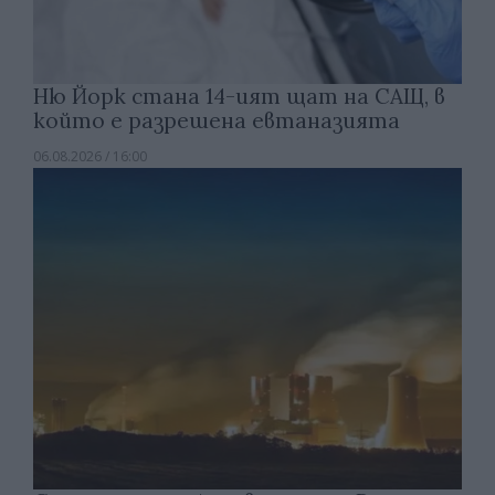
Ню Йорк стана 14-ият щат на САЩ, в
който е разрешена евтаназията
06.08.2026 / 16:00