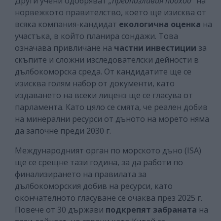
Други учени одобряват
„предпазливия подход”
на
норвежкото правителство, което ще изисква от
всяка компания-кандидат
екологична оценка
на
участъка, в който планира сондажи. Това
означава привличане на
частни инвестиции
за
скъпите и сложни изследователски дейности в
дълбокоморска среда. От кандидатите ще се
изисква голям набор от документи, като
издаването на всеки лиценз ще се гласува от
парламента. Като цяло се смята, че реален добив
на минерални ресурси от дъното на морето няма
да започне преди 2030 г.
Международният орган по морското дъно (ISA)
ще се срещне тази година, за да работи по
финализирането на правилата за
дълбокоморския добив на ресурси, като
окончателното гласуване се очаква през 2025 г.
Повече от 30 държави
подкрепят забраната
на