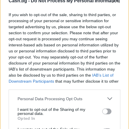
Cash.bg -
Do Not Process My Personal Information
If you wish to opt-out of the sale, sharing to third parties, or
processing of your personal or sensitive information for
targeted advertising by us, please use the below opt-out
section to confirm your selection. Please note that after your
opt-out request is processed you may continue seeing
interest-based ads based on personal information utilized by
us or personal information disclosed to third parties prior to
your opt-out. You may separately opt-out of the further
disclosure of your personal information by third parties on the
Френска инвестиция активира
IAB’s list of downstream participants. This information may
изграждането на интерконектора
also be disclosed by us to third parties on the
IAB’s List of
между Гърция и Кипър
Downstream Participants
that may further disclose it to other
06.08.2026 / 17:06
third parties.
Personal Data Processing Opt Outs
I want to opt-out of the Sharing of my
personal data.
Opted In