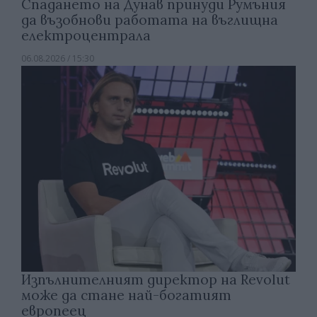
Спадането на Дунав принуди Румъния
да възобнови работата на въглищна
електроцентрала
06.08.2026 / 15:30
Изпълнителният директор на Revolut
може да стане най-богатият
европеец