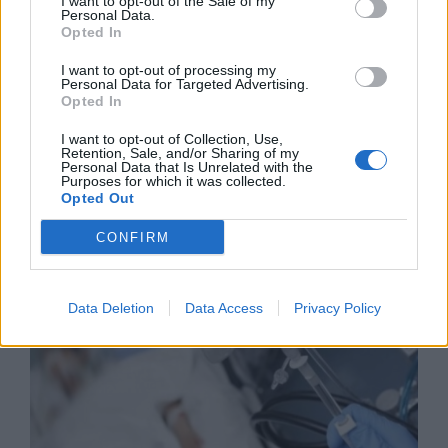
I want to opt-out of the Sale of my
Personal Data.
Opted In
I want to opt-out of processing my
Personal Data for Targeted Advertising.
Opted In
I want to opt-out of Collection, Use,
Retention, Sale, and/or Sharing of my
Износът на електромобили от Китай
Personal Data that Is Unrelated with the
Purposes for which it was collected.
е нараснал със 120%
Opted Out
06.08.2026 / 16:30
CONFIRM
Data Deletion
Data Access
Privacy Policy