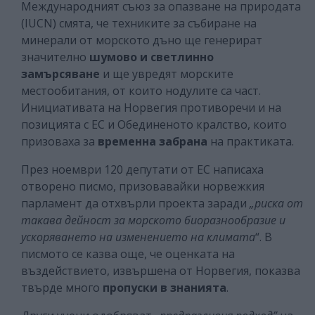
Международният съюз за опазване на природата
(IUCN) смята, че техниките за събиране на
минерали от морското дъно ще генерират
значително
шумово и светлинно
замърсяване
и ще увредят морските
местообитания, от които нодулите са част.
Инициативата на Норвегия противоречи и на
позицията с ЕС и Обединеното кралство, които
призоваха за
временна забрана
на практиката.
През ноември 120 депутати от ЕС написаха
отворено писмо, призовавайки норвежкия
парламент да отхвърли проекта заради
„риска от
такава дейност за морското биоразнообразие и
ускоряването на изменението на климата
“. В
писмото се казва още, че оценката на
въздействието, извършена от Норвегия, показва
твърде много
пропуски в знанията
.