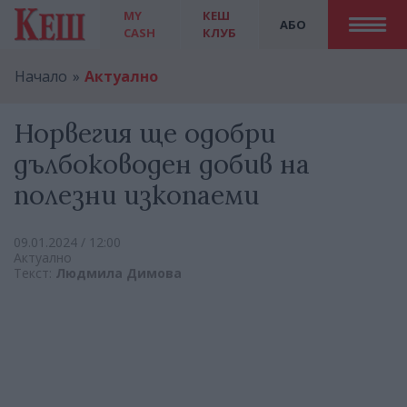
MY
КЕШ
АБО
CASH
КЛУБ
Начало
Актуално
Норвегия ще одобри
дълбоководен добив на
полезни изкопаеми
09.01.2024 / 12:00
Актуално
Текст:
Людмила Димова