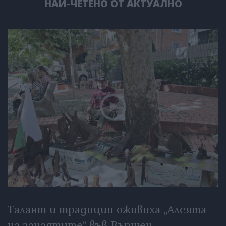
НАЙ-ЧЕТЕНО ОТ АКТУАЛНО
Талант и традиции оживиха „Алеята
на занаятите“ във Вършец