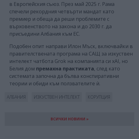
в Европейския съюз. През май 2025 г. Рама
спечели рекордния четвърти мандат като
премиер и обеща да реши проблемите с
върховенството на закона и до 2030 г. да
присъедини Албания към ЕС.
Подобен опит направи Илон Мъск, включвайки в
правителствената програма на САЩ за изкуствен
интелект чатбота Grok на компанията си xAI, но
Белия дом
премахна практиката
, след като
системата започна да бълва конспиративни
теории и обиди към ползвателите ѝ.
АЛБАНИЯ
ИЗКУСТВЕН ИНТЕЛЕКТ
КОРУПЦИЯ
ВСИЧКИ НОВИНИ »