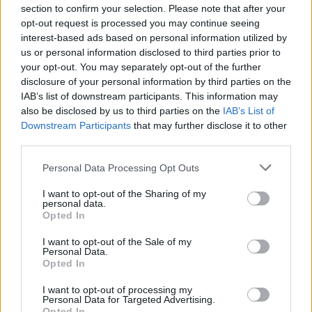
section to confirm your selection. Please note that after your
07.08.2026 / 16:00
opt-out request is processed you may continue seeing
interest-based ads based on personal information utilized by
us or personal information disclosed to third parties prior to
your opt-out. You may separately opt-out of the further
disclosure of your personal information by third parties on the
IAB’s list of downstream participants. This information may
also be disclosed by us to third parties on the
IAB’s List of
Downstream Participants
that may further disclose it to other
third parties.
Personal Data Processing Opt Outs
I want to opt-out of the Sharing of my
personal data.
Opted In
Изкуствен интелект за първи път
I want to opt-out of the Sale of my
създаде нови жизнеспособни вируси
Personal Data.
Opted In
07.08.2026 / 15:30
I want to opt-out of processing my
Personal Data for Targeted Advertising.
Opted In