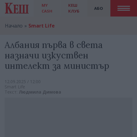
MY
КЕШ
АБО
CASH
КЛУБ
Начало
Smart Life
Албания първа в света
назначи изкуствен
интелект за министър
12.09.2025 / 12:00
Smart Life
Текст:
Людмила Димова