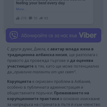
С други думи, Диела,
с
аватар млада жена в
традиционна албанска носия
, ще разполага с
правото да провежда търгове и
да оценява
участниците
в тях, като ще може потенциално
да
„привлича таланти от цял ​​свят“.
Корупцията
е сериозен проблем в Албания,
особено в публичната администрация и
обществените поръчки.
Премахването на
корупционните практики
е основно изискване
за напредъка на страната в пътя ѝ към членство