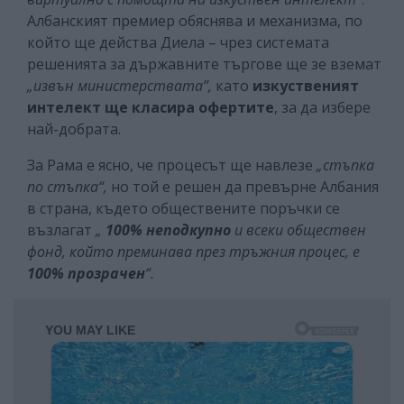
Албанският премиер обяснява и механизма, по
който ще действа Диела – чрез системата
решенията за държавните търгове ще зе вземат
„извън министерствата”,
като
изкуственият
интелект ще класира офертите
, за да избере
най-добрата.
За Рама е ясно, че процесът ще навлезе
„стъпка
по стъпка“,
но той е решен да превърне Албания
в страна, където обществените поръчки се
възлагат
„
100% неподкупно
и всеки обществен
фонд, който преминава през тръжния процес, е
100% прозрачен
“.