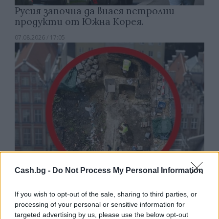
Русия започна да внася петролни
продукти от Южна Корея.
07.08.2026 / 17:05
Cash.bg -
Do Not Process My Personal Information
Древен храм на почти 900 години
If you wish to opt-out of the sale, sharing to third parties, or
откриха под кафене за сладолед в
processing of your personal or sensitive information for
Полша
targeted advertising by us, please use the below opt-out