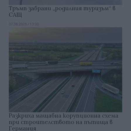
Тръмп забрани „родилния туризъм“ в
САЩ
07.08.2026 / 13:30
Разкриха мащабна корупционна схема
при строителството на пътища в
Германия