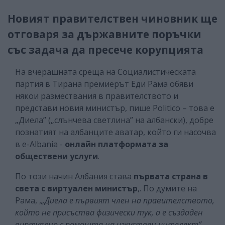
Новият правителствен чиновник ще
отговаря за държавните поръчки
със задача да пресече корупцията
На вчерашната среща на Социалистическата
партия в Тирана премиерът Еди Рама обяви
някои размествания в правителството и
представи новия министър, пише Politico – това е
„Диела” („слънчева светлина” на албански), добре
познатият на албанците аватар, който ги насочва
в e-Albania -
онлайн платформата за
обществени услуги
.
По този начин Албания става
първата страна в
света с виртуален министър
,. По думите на
Рама, ,
„Диела е първият член на правителството,
който не присъства физически тук, а е създаден
виртуално с помощта на изкуствен интелект”
.