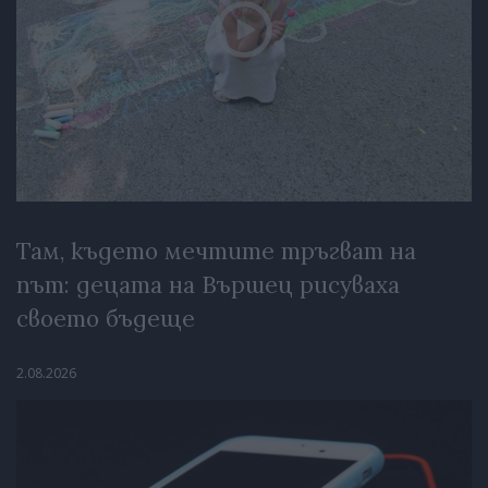
Там, където мечтите тръгват на
път: децата на Вършец рисуваха
своето бъдеще
2.08.2026