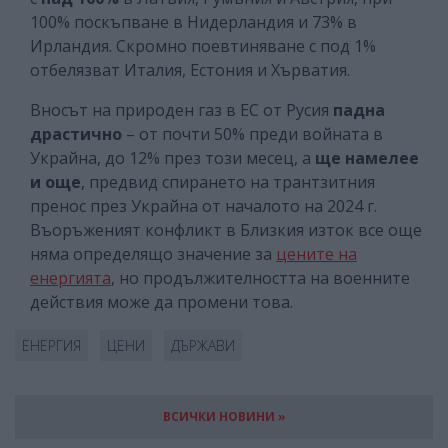
100% поскъпване в Нидерландия и 73% в
Ирландия. Скромно поевтиняване с под 1%
отбелязват Италия, Естония и Хърватия.
Вносът на природен газ в ЕС от Русия
падна
драстично
– от почти 50% преди войната в
Украйна, до 12% през този месец, а
ще намелее
и още
, предвид спирането на трантзитния
пренос през Украйна от началото на 2024 г.
Въоръженият конфликт в Близкия изток все още
няма определящо значение за
цените на
енергията
, но продължителността на военните
действия може да промени това.
ЕНЕРГИЯ
ЦЕНИ
ДЪРЖАВИ
ВСИЧКИ НОВИНИ »