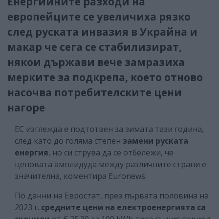
Енергийните разходи на
европейците се увеличиха рязко
след руската инвазия в Украйна и
макар че сега се стабилизират,
някои държави вече замразиха
мерките за подкрепа, което отново
насочва потребителските цени
нагоре
ЕС изглежда е подтотвен за зимата тази година,
след като до голяма степен
замени руската
енергия
, но си струва да се отбележи, че
ценовата амплидуда между различните страни е
значителна, коментира Euronews.
По данни на Евростат, през първата половина на
2023 г.
средните цени на електроенергията са
скочили
от € 25.30 за 100 kWh през същия период