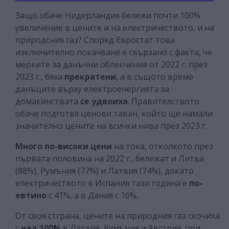
Защо обаче Нидерландия бележи почти 100%
увеличение в цените и на електричеството, и на
природсния газ? Според Евростат това
изключително покачване е свързано с факта, че
мерките за данъчни облекчения от 2022 г. през
2023 г., бяха
прекратени
, а в същото време
данъците върху електроенергията за
домакинствата
се удвоиха
. Правителството
обаче подготвя ценови таван, който ще намали
значително цените на всички нива през 2023 г.
Много по-високи цени
на тока, отколкото през
първата половина на 2022 г., бележат и Литва
(88%), Румъния (77%) и Латвия (74%), докато
електричеството в Испания тази година е
по-
евтино
с 41%, а в Дания с 16%.
От своя стграна, цените на природния газ скочиха
с
над 100%
в Латвия, Румъния и Австрия, при