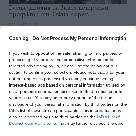
Русия започна да внася петролни
продукти от Южна Корея.
07.08.2026 / 17:05
Cash.bg -
Do Not Process My Personal Information
If you wish to opt-out of the sale, sharing to third parties, or
processing of your personal or sensitive information for
targeted advertising by us, please use the below opt-out
section to confirm your selection. Please note that after your
opt-out request is processed you may continue seeing
interest-based ads based on personal information utilized by
us or personal information disclosed to third parties prior to
your opt-out. You may separately opt-out of the further
disclosure of your personal information by third parties on the
IAB’s list of downstream participants. This information may
also be disclosed by us to third parties on the
IAB’s List of
Древен храм на почти 900 години
Downstream Participants
that may further disclose it to other
откриха под кафене за сладолед в
third parties.
Полша