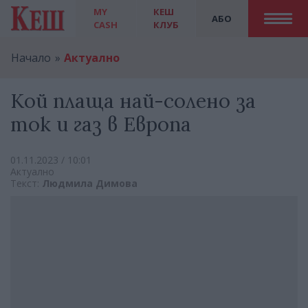
MY
КЕШ
АБО
CASH
КЛУБ
Начало
Актуално
Кой плаща най-солено за
ток и газ в Европа
01.11.2023 / 10:01
Актуално
Текст:
Людмила Димова