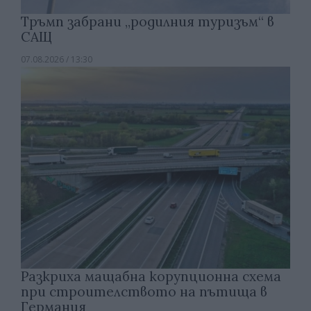
Тръмп забрани „родилния туризъм“ в
САЩ
07.08.2026 / 13:30
Разкриха мащабна корупционна схема
при строителството на пътища в
Германия