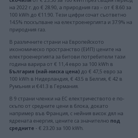
на 2022 г. до € 28.90, а природния газ – от € 8.60 за
100 kWh до €11.90. Тези цифри сочат съответно
14.5% поскъпване на електроенергията и 37.9% на
природния газ.
В различните страни на Европейското
икономическо пространство (ЕИП) цените на
електроенергията за битови потребители тази
година варира от € 11,4 евро за 100 kWh в
България (най-ниска цена)
до € 47,5 евро за
100 kWh в Нидерландия, € 43.5 в Белгия, € 42 в
Румъния и €41.3 в Германия.
В 9 страни членки на ЕС електричеството е по-
скъпо от средните цени в блока, докато
например във Франция, с нейния висок дял на
ядрената енергия, цените са значително
под
средните
- € 23.20 за 100 kWh.