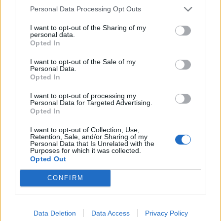
Personal Data Processing Opt Outs
07.08.2026 / 16:00
I want to opt-out of the Sharing of my
personal data.
Opted In
I want to opt-out of the Sale of my
Personal Data.
Opted In
I want to opt-out of processing my
Personal Data for Targeted Advertising.
Opted In
I want to opt-out of Collection, Use,
Retention, Sale, and/or Sharing of my
Personal Data that Is Unrelated with the
Purposes for which it was collected.
Opted Out
Изкуствен интелект за първи път
създаде нови жизнеспособни вируси
CONFIRM
07.08.2026 / 15:30
Data Deletion
Data Access
Privacy Policy