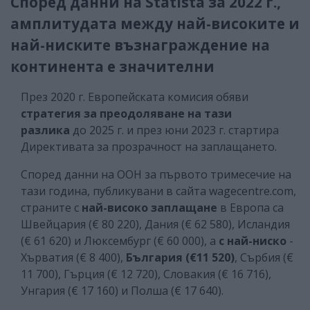
Според данни на Statista за 2022 г.,
амплитудата между най-високите и
най-ниските възнаграждение на
континента е значителни
През 2020 г. Европейската комисия обяви
стратегия за преодоляване на тази
разлика
до 2025 г. и през юни 2023 г. стартира
Директивата за прозрачност на заплащането.
Според данни на ООН за първото тримесечие на
тази година, публикувани в сайта wagecentre.com,
страните с
най-високо заплащане
в Европа са
Швейцария (€ 80 220), Дания (€ 62 580), Исландия
(€ 61 620) и Люксембург (€ 60 000), а
с най-ниско
-
Хърватия (€ 8 400),
България (€11 520)
, Сърбия (€
11 700), Гърция (€ 12 720), Словакия (€ 16 716),
Унгария (€ 17 160) и Полша (€ 17 640).