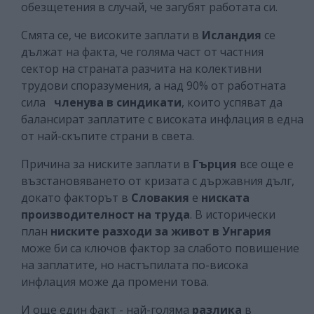
обезщетения в случай, че загубят работата си.
Смята се, че високите заплати в
Исландия
се
дължат на факта, че голяма част от частния
сектор на страната разчита на колективни
трудови споразумения, а над 90% от работната
сила
членува в синдикати
, които успяват да
балансират заплатите с високата инфлация в една
от най-скъпите страни в света.
Причина за ниските заплати в
Гърция
все още е
възстановяването от кризата с държавния дълг,
докато факторът в
Словакия
е
ниската
производителност на труда
. В исторически
план
ниските разходи за живот в Унгария
може би са ключов фактор за слабото повишение
на заплатите, но настъпилата по-висока
инфлация може да промени това.
И още един факт - най-голяма
разлика
в