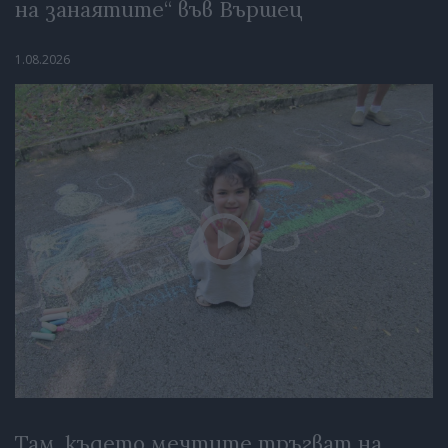
на занаятите“ във Вършец
1.08.2026
Там, където мечтите тръгват на