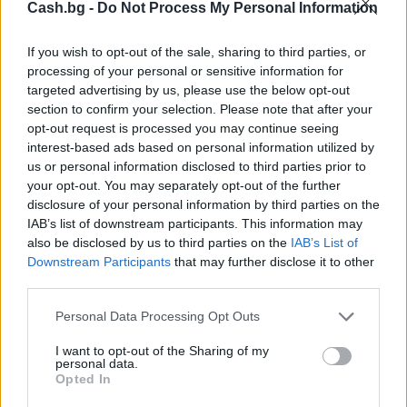
Cash.bg -
Do Not Process My Personal Information
If you wish to opt-out of the sale, sharing to third parties, or
processing of your personal or sensitive information for
targeted advertising by us, please use the below opt-out
section to confirm your selection. Please note that after your
opt-out request is processed you may continue seeing
Древен храм на почти 900 години
interest-based ads based on personal information utilized by
откриха под кафене за сладолед в
us or personal information disclosed to third parties prior to
Полша
your opt-out. You may separately opt-out of the further
disclosure of your personal information by third parties on the
07.08.2026 / 16:00
IAB’s list of downstream participants. This information may
also be disclosed by us to third parties on the
IAB’s List of
Downstream Participants
that may further disclose it to other
third parties.
Personal Data Processing Opt Outs
I want to opt-out of the Sharing of my
personal data.
Opted In