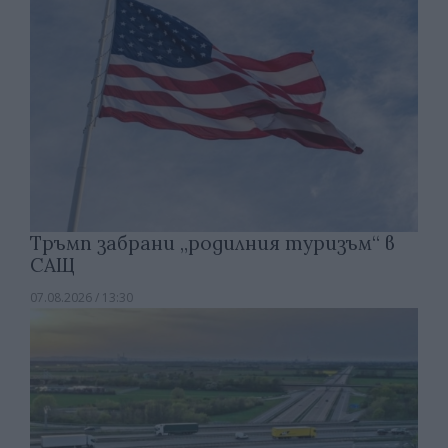
Тръмп забрани „родилния туризъм“ в
САЩ
07.08.2026 / 13:30