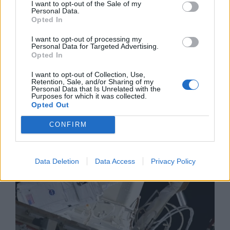
I want to opt-out of the Sale of my
Personal Data.
Opted In
I want to opt-out of processing my
Personal Data for Targeted Advertising.
Изкуствен интелект за първи път
Opted In
създаде нови жизнеспособни вируси
I want to opt-out of Collection, Use,
07.08.2026 / 15:30
Retention, Sale, and/or Sharing of my
Personal Data that Is Unrelated with the
Purposes for which it was collected.
Opted Out
CONFIRM
Data Deletion
Data Access
Privacy Policy