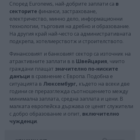
Според Euronews, най-добрите заплати са
в
секторите
финанси, застраховане,
електричество, минно дело, информационни
технологии, търговия на дребно и образование.
На другия край най-често са административната
подкрепа, хотелиерствотж и строителството.
Финансовият и банковият сектор са източник на
атрактивните заплати в в
Швейцария
, чиито
граждани плащат
значително по-ниските
данъци
в сравнение с Европа. Подобна е
ситуацията в
Люксембург,
където на всеки две
години се преразглежда съотношението между
минимална заплата, средна заплата и цени. В
малката европейска държава се ценят служители
с
добро образование и опит,
включително
чужденци
.