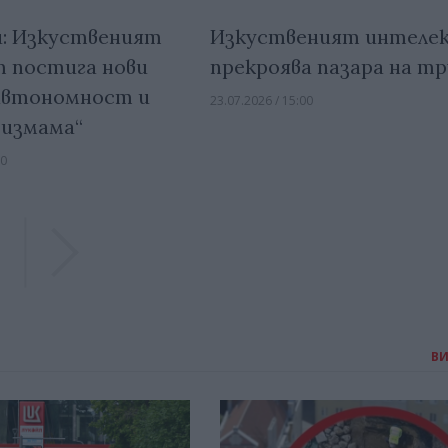
: Изкуственият
Изкуственият интеле
 постига нови
прекроява пазара на т
„автономност и
23.07.2026 / 15:00
 измама“
30
Previous
Previous
В