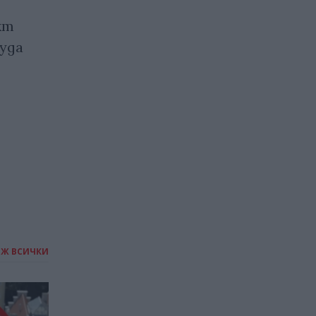
кт
Компаниите,
руда
разработващи изкуствен
интелект, масово
изкупуват употребявани
книги
22.07.2026 / 16:00
ИЖ ВСИЧКИ