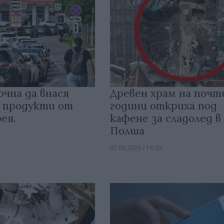
очна да внася
Древен храм на почт
 продукти от
години откриха под
ея.
кафене за сладолед в
Полша
07.08.2026 / 16:00