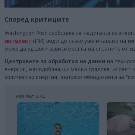
Според критиците
Washington Post съобщава за надигаща се енер
интелект
(ИИ) води до рязко увеличаване на
по
може да удължи зависимостта на страните от из
Центровете за обработка на данни
на техноло
енергия, наподобяващи малки градове, играят 
количество енергия, въпреки обещанията за "ек