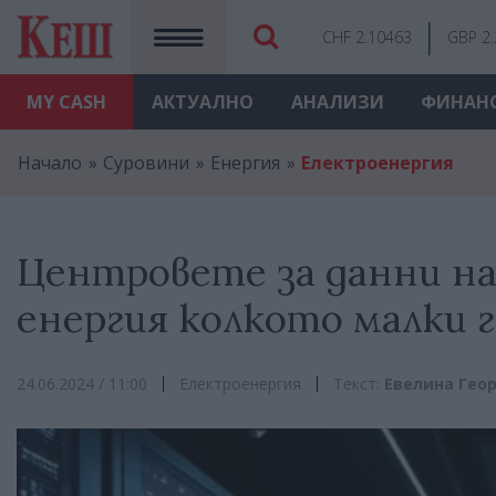
CHF 2.10463
GBP 2
MY
CASH
АКТУАЛНО
АНАЛИЗИ
ФИНАН
Начало
Суровини
Енергия
Електроенергия
Центровете за данни н
енергия колкото малки 
24.06.2024 / 11:00
Електроенергия
Текст:
Евелина Гео