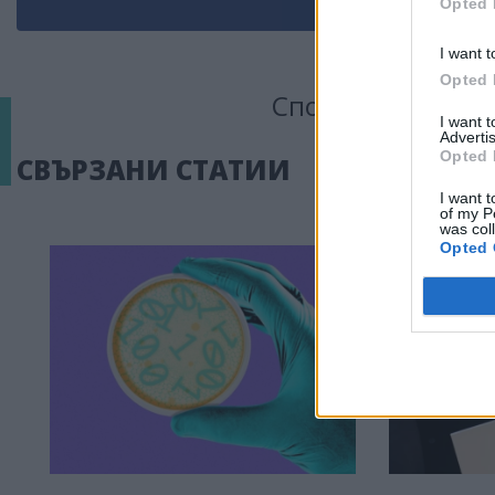
Opted 
I want t
Opted 
Сподели тази ста
I want 
Advertis
Opted 
СВЪРЗАНИ СТАТИИ
I want t
of my P
was col
Opted 