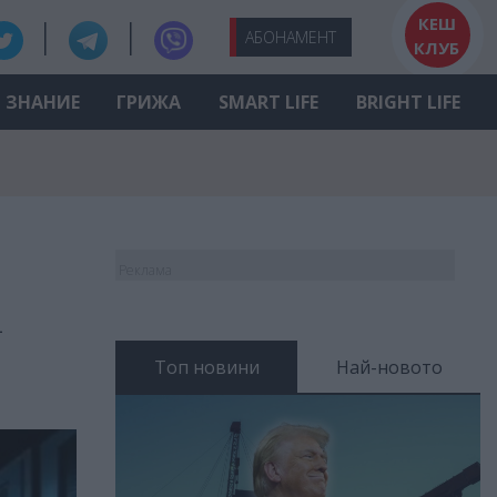
КЕШ
АБО
НАМЕНТ
КЛУБ
ЗНАНИЕ
ГРИЖА
SMART LIFE
BRIGHT LIFE
Реклама
а
Топ новини
Най-новото