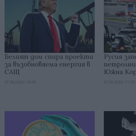
Белият дом спира проекти
Русия зап
за възобновяема енергия в
петролни
САЩ
Южна Кор
07.08.2026 / 18:00
07.08.2026 / 17:05