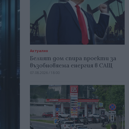
Актуално
Белият дом спира проекти за
възобновяема енергия в САЩ
07.08.2026 / 18:00