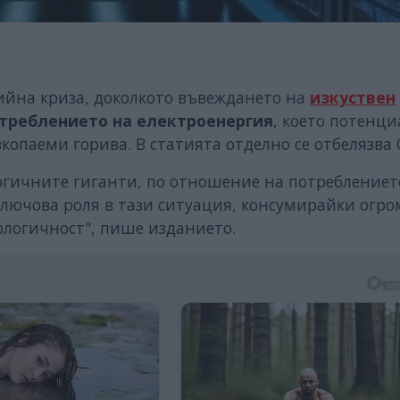
гийна криза, доколкото въвеждането на
изкуствен
треблението на електроенергия
, което потенц
копаеми горива. В статията отделно се отбелязва
гичните гиганти, по отношение на потреблениет
ключова роля в тази ситуация, консумирайки огр
ологичност", пише изданието.