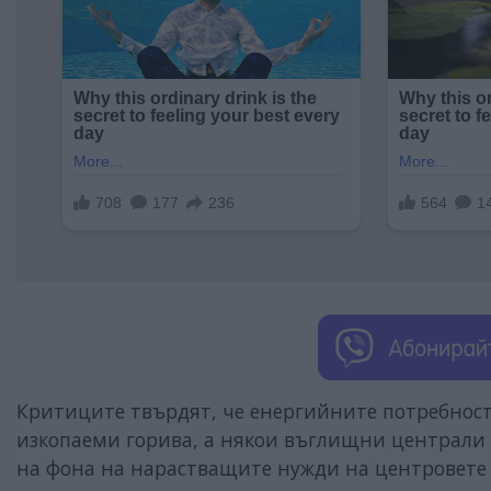
Критиците твърдят, че енергийните потребност
изкопаеми горива, а някои въглищни централи 
на фона на нарастващите нужди на центровете