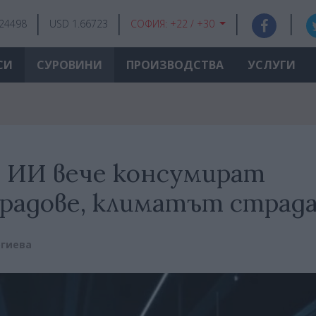
.24498
USD 1.66723
СОФИЯ:
+22 / +30
СИ
СУРОВИНИ
ПРОИЗВОДСТВА
УСЛУГИ
а ИИ вече консумират
градове, климатът страд
ргиева