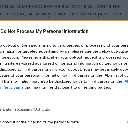
ии за компенсиране на емисиите за сметка на
е твърдят, че тези усилия само прехвърлят тежес
мостта от природен газ и други замърсяващи
-
Do Not Process My Personal Information
to opt-out of the sale, sharing to third parties, or processing of your per
formation for targeted advertising by us, please use the below opt-out s
r selection. Please note that after your opt-out request is processed y
ИЧКИ НОВИНИ »
eing interest-based ads based on personal information utilized by us or
disclosed to third parties prior to your opt-out. You may separately opt-
losure of your personal information by third parties on the IAB’s list of
. This information may also be disclosed by us to third parties on the
IA
Participants
that may further disclose it to other third parties.
М
Последвайте ни във
ВАЙ
l Data Processing Opt Outs
facebook
o opt-out of the Sharing of my personal data.
А
ВЪВ