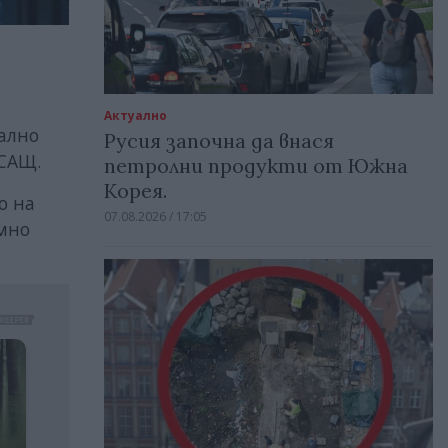
Актуално
иално
Русия започна да внася
 САЩ.
петролни продукти от Южна
Корея.
о на
07.08.2026 / 17:05
омно