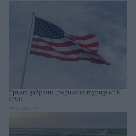
Тръмп забрани „родилния туризъм“ в
САЩ
07.08.2026 / 13:30