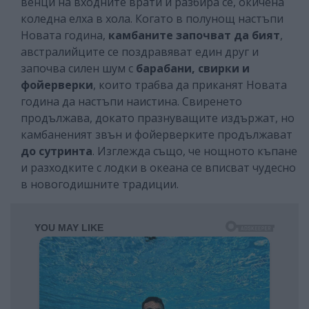
венци на входните врати и разбира се, окичена
коледна елха в хола. Когато в полунощ настъпи
Новата година,
камбаните започват да бият
,
австралийците се поздравяват един друг и
започва силен шум с
барабани, свирки и
фойерверки
, които трабва да приканят Новата
година да настъпи наистина. Свиренето
продължава, докато празнуващите издържат, но
камбаненият звън и фойерверките продължават
до сутринта
. Изглежда също, че нощното къпане
и разходките с лодки в океана се вписват чудесно
в новогодишните традиции.