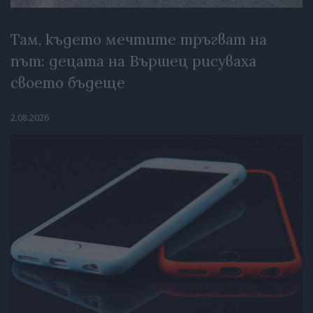
Там, където мечтите тръгват на
път: децата на Вършец рисуваха
своето бъдеще
2.08.2026