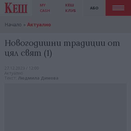
MY
КЕШ
АБО
CASH
КЛУБ
Начало
Актуално
Новогодишни традиции от
цял свят (1)
27.12.2023 / 12:00
Актуално
Текст:
Людмила Димова