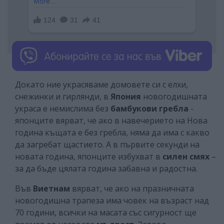
Докато ние украсяваме домовете си с елхи,
снежинки и гирлянди, в
Япония
новогодишната
украса е немислима без
бамбукови гребла
-
японците вярват, че ако в навечерието на Нова
година къщата е без гребла, няма да има с какво
да загребат щастието. А в първите секунди на
новата година, японците избухват в
силен смях
–
за да бъде цялата година забавна и радостна.
Във
Виетнам
вярват, че ако на празничната
новогодишна трапеза има човек на възраст над
70 години, всички на масата със сигурност ще