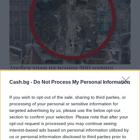
Древен храм на почти 900 години
откриха под кафене за сладолед в
Полша
Cash.bg -
Do Not Process My Personal Information
07.08.2026 / 16:00
If you wish to opt-out of the sale, sharing to third parties, or
processing of your personal or sensitive information for
targeted advertising by us, please use the below opt-out
section to confirm your selection. Please note that after your
opt-out request is processed you may continue seeing
interest-based ads based on personal information utilized by
us or personal information disclosed to third parties prior to