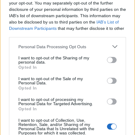
your opt-out. You may separately opt-out of the further
disclosure of your personal information by third parties on the
IAB’s list of downstream participants. This information may
also be disclosed by us to third parties on the
IAB’s List of
Downstream Participants
that may further disclose it to other
third parties.
Изкуствен интелект за първи път
Personal Data Processing Opt Outs
създаде нови жизнеспособни вируси
I want to opt-out of the Sharing of my
personal data.
07.08.2026 / 15:30
Opted In
I want to opt-out of the Sale of my
Personal Data.
Opted In
I want to opt-out of processing my
Personal Data for Targeted Advertising.
Opted In
I want to opt-out of Collection, Use,
Retention, Sale, and/or Sharing of my
Personal Data that Is Unrelated with the
Purposes for which it was collected.