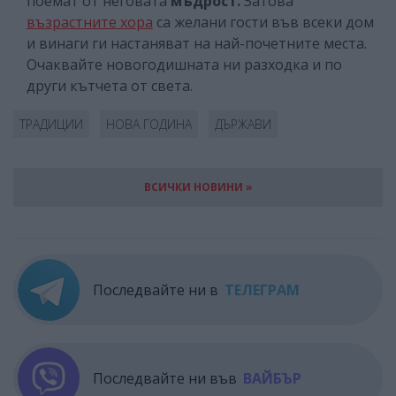
поемат от неговата
мъдрост.
Затова
възрастните хора
са желани гости във всеки дом
и винаги ги настаняват на най-почетните места.
Очаквайте новогодишната ни разходка и по
други кътчета от света.
ТРАДИЦИИ
НОВА ГОДИНА
ДЪРЖАВИ
ВСИЧКИ НОВИНИ »
Последвайте ни в
ТЕЛЕГРАМ
Последвайте ни във
ВАЙБЪР