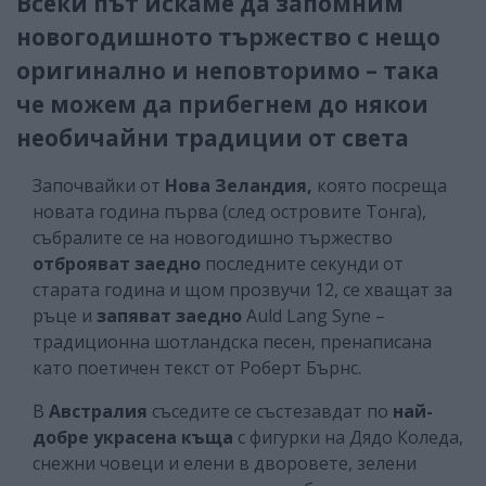
Всеки път искаме да запомним
новогодишното тържество с нещо
оригинално и неповторимо – така
че можем да прибегнем до някои
необичайни традиции от света
Започвайки от
Нова Зеландия,
която посреща
новата година първа (след островите Тонга),
събралите се на новогодишно тържество
отброяват заедно
последните секунди от
старата година и щом прозвучи 12, се хващат за
ръце и
запяват заедно
Auld Lang Syne –
традиционна шотландска песен, пренаписана
като поетичен текст от Роберт Бърнс.
В
Австралия
съседите се състезавдат по
най-
добре украсена къща
с фигурки на Дядо Коледа,
снежни човеци и елени в дворовете, зелени