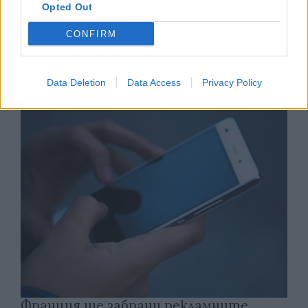
Opted Out
CONFIRM
Астронавти на NASA излязоха в
открития космос
Data Deletion
Data Access
Privacy Policy
07.08.2026 / 15:00
Франция ще забрани рекламните