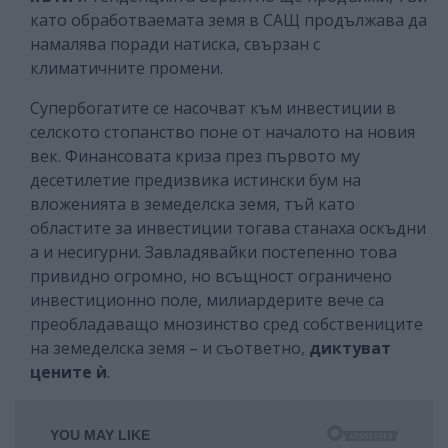
като обработваемата земя в САЩ продължава да
намалява поради натиска, свързан с
климатичните промени.
Супербогатите се насочват към инвестиции в
селското стопанство поне от началото на новия
век. Финансовата криза през първото му
десетилетие предизвика истински бум на
вложенията в земеделска земя, тъй като
областите за инвестиции тогава станаха оскъдни
а и несигурни. Завладявайки постепенно това
привидно огромно, но всъщност ограничено
инвестиционно поле, милиардерите вече са
преобладаващо мнозинство сред собствениците
на земеделска земя – и съответно,
диктуват
цените ѝ
.