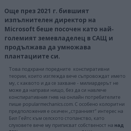
Още през 2021 г. бившият
изпълнителен директор на
Microsoft беше посочен като най-
големият земевладелец в САЩ и
продължава да умножава
плантациите си.
Това подхрани поредните конспиративни
теории, които изглежда вече съпровождат името
му, с каквото и да се захване - милиардерът не
може да направи нищо, без да си навлече
конспиративния гняв на онлайн потребителите
пише popularmechanics.com. С особено колоритни
предположения е окичен „странният” интерес на
Бил Гейтс към селското стопанство, като
слуховете вече му приписват собственост на
над