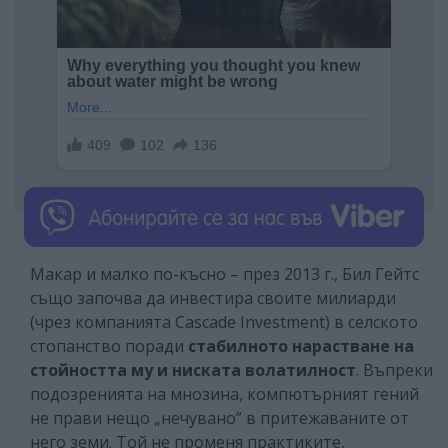
Макар и малко по-късно – през 2013 г., Бил Гейтс
също започва да инвестира своите милиарди
(чрез компанията Cascade Investment) в селското
стопанство поради
стабилното нарастване на
стойността му и ниската волатилност
. Въпреки
подозренията на мнозина, компютърният гений
не прави нещо „нечувано” в притежаваните от
него земи. Той не променя практиките,