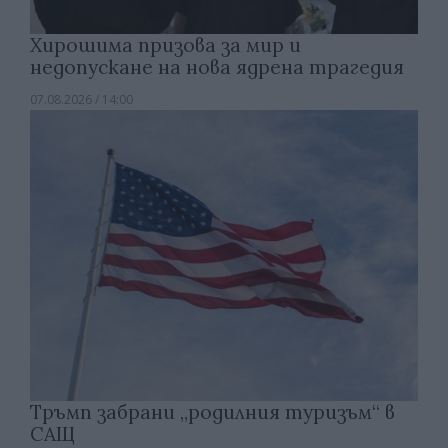
Хирошима призова за мир и
недопускане на нова ядрена трагедия
07.08.2026 / 14:00
Тръмп забрани „родилния туризъм“ в
САЩ