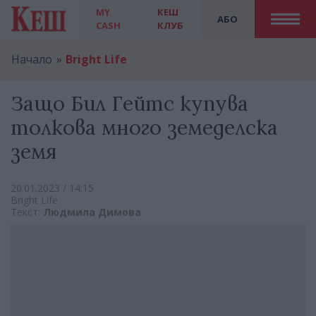
MY
КЕШ
АБО
CASH
КЛУБ
Начало
Bright Life
Защо Бил Гейтс купува
толкова много земеделска
земя
20.01.2023 / 14:15
Bright Life
Текст:
Людмила Димова