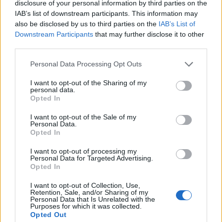
disclosure of your personal information by third parties on the
IAB’s list of downstream participants. This information may
also be disclosed by us to third parties on the
IAB’s List of
Downstream Participants
that may further disclose it to other
third parties.
Personal Data Processing Opt Outs
I want to opt-out of the Sharing of my
personal data.
Opted In
I want to opt-out of the Sale of my
Personal Data.
Изкуствен интелект за първи път
Opted In
създаде нови жизнеспособни вируси
I want to opt-out of processing my
Personal Data for Targeted Advertising.
07.08.2026 / 15:30
Opted In
I want to opt-out of Collection, Use,
Retention, Sale, and/or Sharing of my
Personal Data that Is Unrelated with the
Purposes for which it was collected.
Opted Out