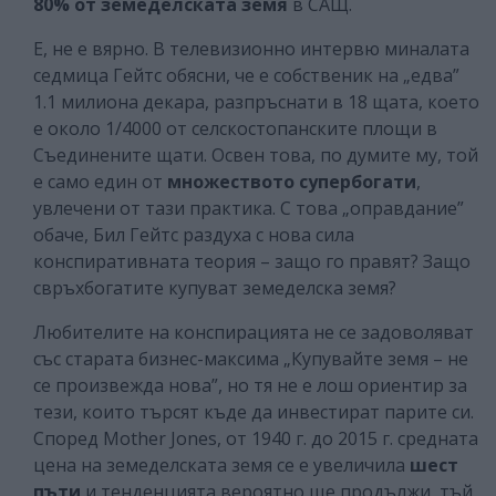
80% от земеделската земя
в САЩ.
Е, не е вярно. В телевизионно интервю миналата
седмица Гейтс обясни, че е собственик на „едва”
1.1 милиона декара, разпръснати в 18 щата, което
е около 1/4000 от селскостопанските площи в
Съединените щати. Освен това, по думите му, той
е само един от
множеството супербогати
,
увлечени от тази практика. С това „оправдание”
обаче, Бил Гейтс раздуха с нова сила
конспиративната теория – защо го правят? Защо
свръхбогатите купуват земеделска земя?
Любителите на конспирацията не се задоволяват
със старата бизнес-максима „Купувайте земя – не
се произвежда нова”, но тя не е лош ориентир за
тези, които търсят къде да инвестират парите си.
Според Mother Jones, от 1940 г. до 2015 г. средната
цена на земеделската земя се е увеличила
шест
пъти
и тенденцията вероятно ще продължи, тъй