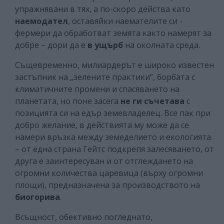
упражнявани в тях, а по-скоро действа като
наемодател
, оставяйки наемателите си -
фермери да обработват земята както намерят за
добре – дори да е
в ущърб
на околната среда.
Същевременно, милиардерът е широко известен
застъпник на „зелените практики”, борбата с
климатичните промени и спасяването на
планетата, но поне засега
не ги съчетава
с
позицията си на едър земевладелец. Все пак при
добро желание, в действията му може да се
намери връзка между земеделието и екологията
– от една страна Гейтс подкрепя залесяването, от
друга е заинтересуван и от отглеждането на
огромни количества царевица (върху огромни
площи), предназначена за производството на
биогорива
.
Всъщност, обективно погледнато,