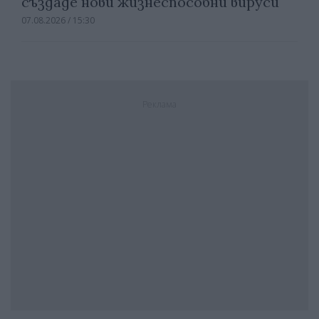
създаде нови жизнеспособни вируси
07.08.2026 / 15:30
Реклама