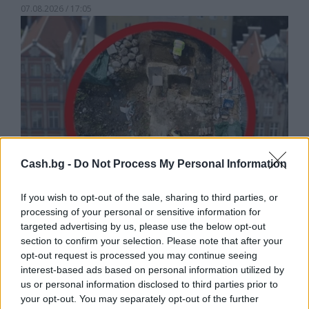
07.08.2026 / 17:05
Cash.bg -
Do Not Process My Personal Information
If you wish to opt-out of the sale, sharing to third parties, or
processing of your personal or sensitive information for
Древен храм на почти 900 години
targeted advertising by us, please use the below opt-out
откриха под кафене за сладолед в
section to confirm your selection. Please note that after your
Полша
opt-out request is processed you may continue seeing
interest-based ads based on personal information utilized by
07.08.2026 / 16:00
us or personal information disclosed to third parties prior to
your opt-out. You may separately opt-out of the further