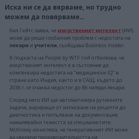
Иска ни се да вярваме, но трудно
можем да повярваме...
Бил Гейтс заяви, че
изкуственият интелект
(ИИ)
може да реши глобалния проблем с недостига на
лекари
и
учители
, съобщава Business Insider.
В подкаста на People by WTF той отбелязва, че
изкуственият интелект е в състояние да
компенсира недостига на "медицински IQ" в
страни като Индия, както и в САЩ, където до
2036 г. се очаква недостиг до 86 хиляди лекари.
Според него ИИ ще автоматизира рутинните
задачи, вариращи от изписване на рецепти до
диагностика и попълване на документация,
намалявайки тежестта за специалистите.
McKinsey изчислява, че генеративният ИИ може
да увеличи производителността на