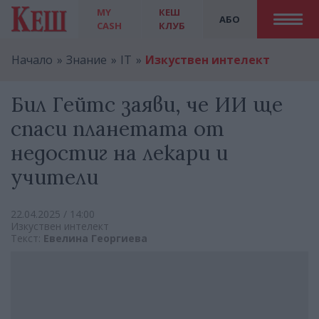
MY
КЕШ
АБО
CASH
КЛУБ
Начало
Знание
IT
Изкуствен интелект
Бил Гейтс заяви, че ИИ ще
спаси планетата от
недостиг на лекари и
учители
22.04.2025 / 14:00
Изкуствен интелект
Текст:
Евелина Георгиева