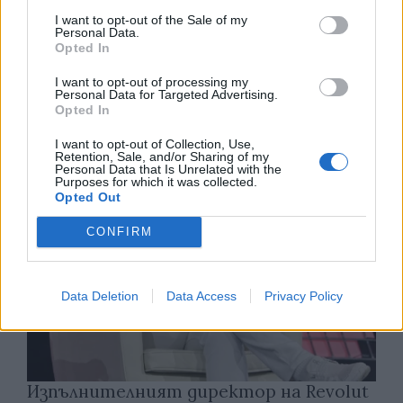
I want to opt-out of the Sale of my
Personal Data.
Спадането на Дунав принуди Румъния
Opted In
да възобнови работата на въглищна
електроцентрала
I want to opt-out of processing my
Personal Data for Targeted Advertising.
Opted In
06.08.2026 / 15:30
I want to opt-out of Collection, Use,
Retention, Sale, and/or Sharing of my
Personal Data that Is Unrelated with the
Purposes for which it was collected.
Opted Out
CONFIRM
Data Deletion
Data Access
Privacy Policy
Изпълнителният директор на Revolut