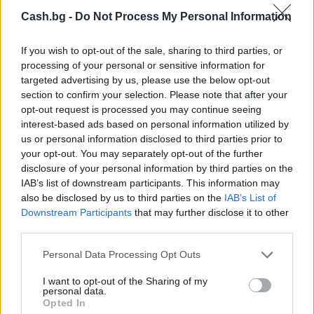
Cash.bg -
Do Not Process My Personal Information
If you wish to opt-out of the sale, sharing to third parties, or
processing of your personal or sensitive information for
targeted advertising by us, please use the below opt-out
Ню Йорк стана 14-ият щат на САЩ, в
section to confirm your selection. Please note that after your
който е разрешена евтаназията
opt-out request is processed you may continue seeing
interest-based ads based on personal information utilized by
06.08.2026 / 16:00
us or personal information disclosed to third parties prior to
your opt-out. You may separately opt-out of the further
disclosure of your personal information by third parties on the
IAB’s list of downstream participants. This information may
also be disclosed by us to third parties on the
IAB’s List of
Downstream Participants
that may further disclose it to other
third parties.
Personal Data Processing Opt Outs
I want to opt-out of the Sharing of my
personal data.
Opted In