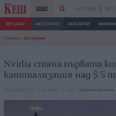
CHF 2.10463
GBP 2
MY
CASH
АКТУАЛНО
АНАЛИЗИ
ФИНАН
Начало
Актуално
Nvidia стана първата ко
капитализация над $ 5 
30.10.2025 / 10:00
Актуално
Текст:
Людмила Димова