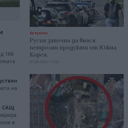
и
Актуално
Русия започна да внася
петролни продукти от Южна
д 166
Корея.
елката
07.08.2026 / 17:05
уствен
рата на
а
САЩ
енерира
роля в