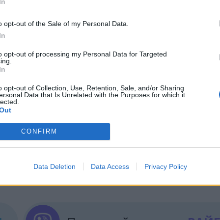
In
тиката на САЩ.
o opt-out of the Sale of my Personal Data.
естициите в индустрията с изкуствен интелект все
In
 Nvidia инвестира мащабно в OpenAI, Oracle, AMD 
to opt-out of processing my Personal Data for Targeted
а свой ред публично обявяват сходни по обем инв
ing.
In
o opt-out of Collection, Use, Retention, Sale, and/or Sharing
щ се ефект на растеж
, който някои наблюдател
ersonal Data that Is Unrelated with the Purposes for which it
щабните финансови пирамиди от миналия век.
lected.
Out
CONFIRM
ИЧКИ НОВИНИ »
Data Deletion
Data Access
Privacy Policy