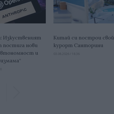
: Изкуственият
Китай си построи сво
 постига нови
курорт Санторини
„автономност и
03.08.2026 / 18:36
 измама“
30
Previous
Previous