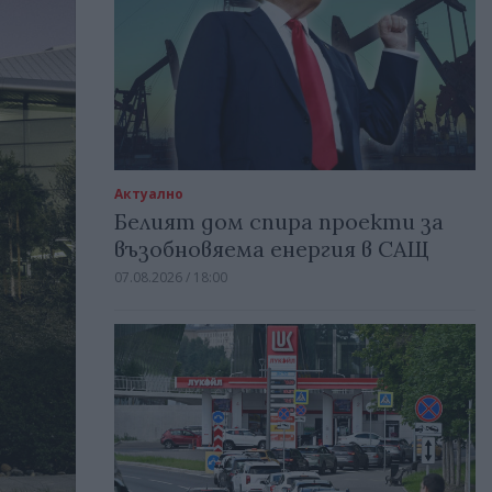
Актуално
Белият дом спира проекти за
възобновяема енергия в САЩ
07.08.2026 / 18:00