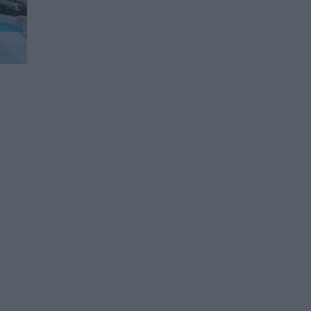
й
Мъск с мрачни прогнози за
икономическото бъдеще
на САЩ (втора част)
31.07.2026 / 18:00