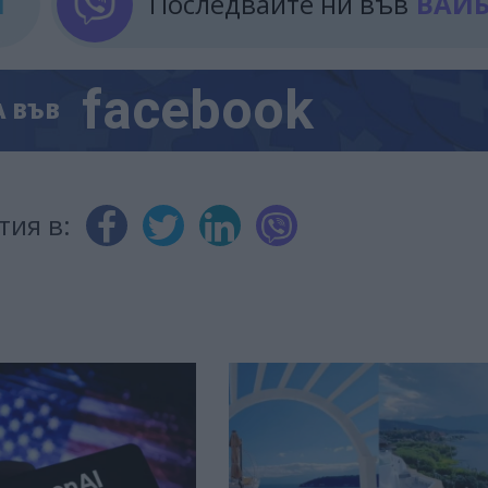
М
Последвайте ни във
ВАЙ
facebook
А
ВЪВ
тия в: