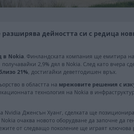
е разширява дейността си с редица нов
 в Nokia
. Финландската компания ще емитира на
получавайки 2,9% дял в Nokia. След като вчера сд
 близо 21%
, достигайки деветгодишен връх.
ьорство в областта на
мрежовите решения с изк
икационната технология на Nokia в инфраструкту
а Nvidia Дженсън Хуанг, сделката ще позиционир
. Nokia очаква новото оборудване да започне да г
режите от следващо поколение ще играят ключова 