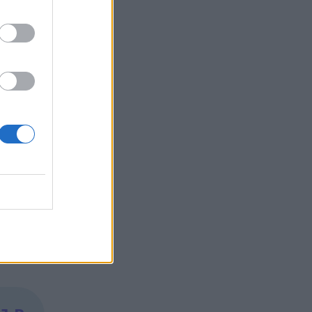
 повече
и
естиции
и