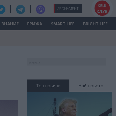
КЕШ
АБО
НАМЕНТ
КЛУБ
ЗНАНИЕ
ГРИЖА
SMART LIFE
BRIGHT LIFE
Реклама
Топ новини
Най-новото