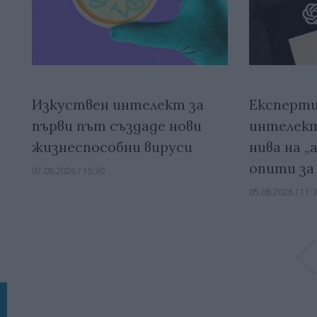
Изкуствен интелект за
Експерти
първи път създаде нови
интелект
жизнеспособни вируси
нива на 
опити за
07.08.2026 / 15:30
05.08.2026 / 11: