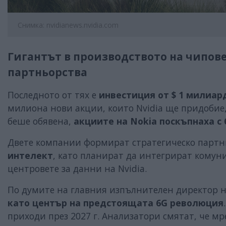
Снимка: nvidianews.nvidia.com
Гигантът в производството на чипов
партньорства
Последното от тях е
инвестиция от $ 1 милиард
милиона нови акции, които Nvidia ще придобие, 
беше обявена,
акциите на Nokia поскъпнаха с
Двете компании формират стратегическо партн
интелект
, като планират да интегрират комун
центровете за данни на Nvidia.
По думите на главния изпълнителен директор н
като център на предстоящата 6G революция
приходи през 2027 г. Анализатори смятат, че м