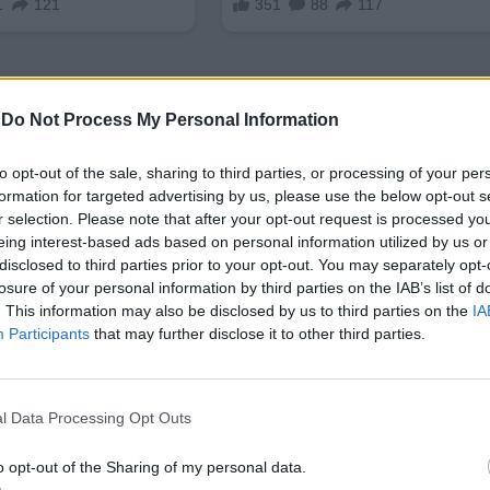
-
Do Not Process My Personal Information
to opt-out of the sale, sharing to third parties, or processing of your per
formation for targeted advertising by us, please use the below opt-out s
 2027 г. Nvidia и транспортната компания да про
r selection. Please note that after your opt-out request is processed y
ани от чипове и работещи с операционната систе
eing interest-based ads based on personal information utilized by us or
disclosed to third parties prior to your opt-out. You may separately opt-
разработва инструменти с изкуствен интелект за
losure of your personal information by third parties on the IAB’s list of
ичеството ѝ със Siemens
вече създаде технолог
. This information may also be disclosed by us to third parties on the
IA
ето, мониторинга и управлението на производств
Participants
that may further disclose it to other third parties.
лезе в историята като първата компания в свет
l Data Processing Opt Outs
трилиона
. Скокът от досегашната капитализация от
общението на Дженсън Хуанг, че компанията очак
o opt-out of the Sharing of my personal data.
стойност $ 500 милиарда
и ще построи
7 квантов