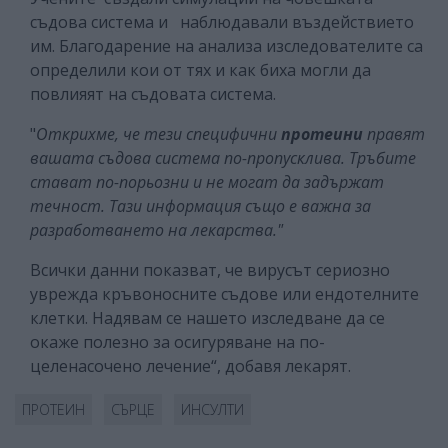
съдова система и наблюдавали въздействието
им. Благодарение на анализа изследователите са
определили кои от тях и как биха могли да
повлияят на съдовата система.
"
Открихме, че тези специфични
протеини
правят
вашата съдова система по-пропусклива. Тръбите
стават по-порьозни и не могат да задържат
течност. Тази информация също е важна за
разработването на лекарства."
Всички данни показват, че вирусът сериозно
уврежда кръвоносните съдове или ендотелните
клетки. Надявам се нашето изследване да се
окаже полезно за осигуряване на по-
целенасочено лечение“, добавя лекарят.
ПРОТЕИН
СЪРЦЕ
ИНСУЛТИ