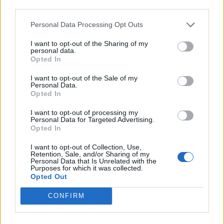
създаде нови жизнеспособни вируси
third parties.
07.08.2026 / 15:30
Personal Data Processing Opt Outs
I want to opt-out of the Sharing of my
personal data.
Opted In
I want to opt-out of the Sale of my
Personal Data.
Opted In
I want to opt-out of processing my
Personal Data for Targeted Advertising.
Opted In
I want to opt-out of Collection, Use,
Retention, Sale, and/or Sharing of my
Personal Data that Is Unrelated with the
Purposes for which it was collected.
Астронавти на NASA излязоха в
Opted Out
открития космос
CONFIRM
07.08.2026 / 15:00