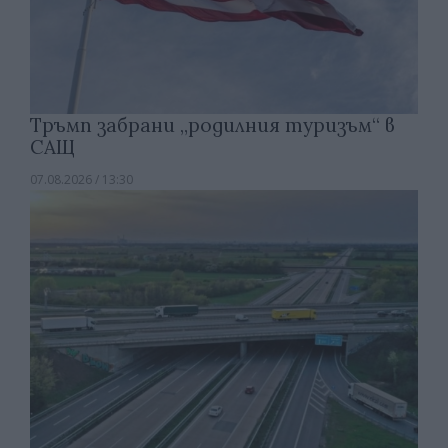
Тръмп забрани „родилния туризъм“ в
САЩ
07.08.2026 / 13:30