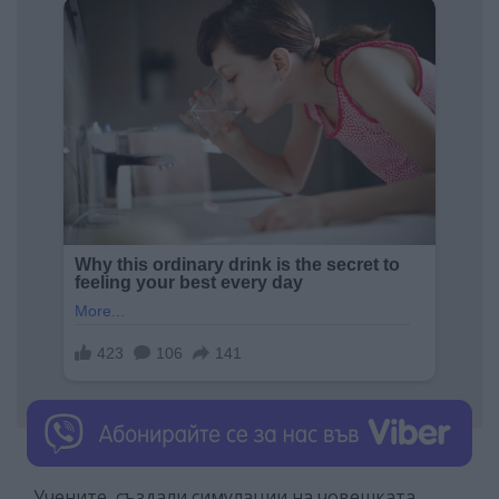
Учените създали симулации на човешката