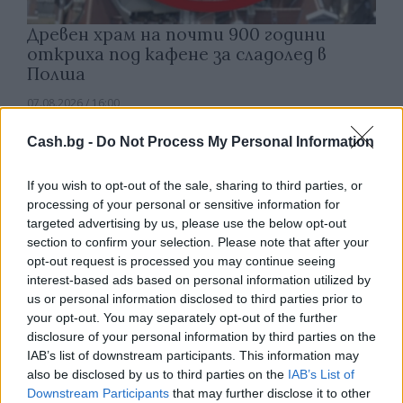
Древен храм на почти 900 години
откриха под кафене за сладолед в
Полша
07.08.2026 / 16:00
Cash.bg -
Do Not Process My Personal Information
If you wish to opt-out of the sale, sharing to third parties, or
processing of your personal or sensitive information for
targeted advertising by us, please use the below opt-out
section to confirm your selection. Please note that after your
opt-out request is processed you may continue seeing
interest-based ads based on personal information utilized by
us or personal information disclosed to third parties prior to
your opt-out. You may separately opt-out of the further
disclosure of your personal information by third parties on the
IAB’s list of downstream participants. This information may
also be disclosed by us to third parties on the
IAB’s List of
Изкуствен интелект за първи път
Downstream Participants
that may further disclose it to other