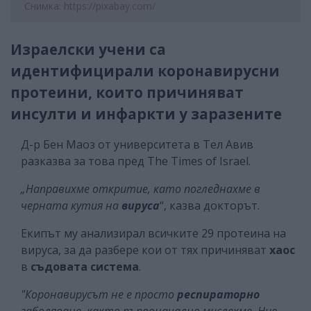
Снимка: https://pixabay.com/
Израелски учени са
идентифицирали коронавирусни
протеини, които причиняват
инсулти и инфаркти у заразените
Д-р Бен Маоз от университета в Тел Авив
разказва за това пред The ​​Times of Israel.
„Направихме откритие, като погледнахме в
черната кутия на
вируса
“, ​​казва докторът.
Екипът му анализирал всичките 29 протеина на
вируса, за да разбере кои от тях причиняват
хаос
в
съдовата система
.
"Коронавирусът не е просто
респираторно
заболяване, както първоначално мислехме. Ние