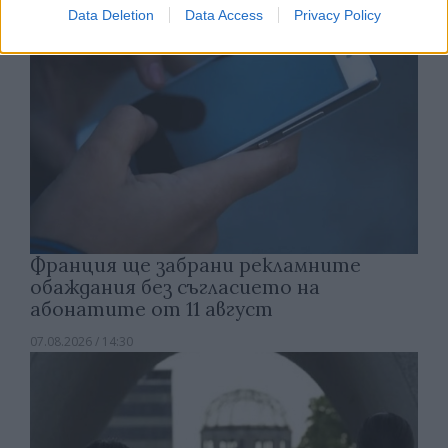
Data Deletion
Data Access
Privacy Policy
Франция ще забрани рекламните
обаждания без съгласието на
абонатите от 11 август
07.08.2026 / 14:30