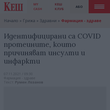
MY
КЕШ
АБО
CASH
КЛУБ
Начало
Грижа
Здравни
Фармация - здраве
Идентифицирани са COVID
протеините, които
причиняват инсулти и
инфаркти
07.11.2021 / 09:30
Фармация - здраве
Текст:
Румен Лозанов