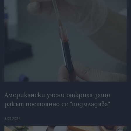
Американски учени откриха защо
ракът постоянно се "подмладява"
3.05.2024