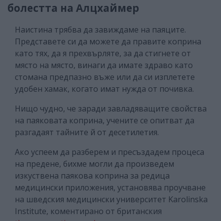
болестта на Алцхаймер
Наистина трябва да завиждаме на паяците.
Представете си да можете да правите коприна
като тях, да я прехвърляте, за да стигнете от
място на място, винаги да имате здраво като
стомана предпазно въже или да си изплетете
удобен хамак, когато имат нужда от почивка.
Нищо чудно, че заради завладяващите свойства
на паяковата коприна, учените се опитват да
разгадаят тайните й от десетилетия.
Ако успеем да разберем и пресъздадем процеса
на предене, бихме могли да произведем
изкуствена паякова коприна за редица
медицински приложения, установява проучване
на шведския медицински университет Karolinska
Institute, коментирано от британския