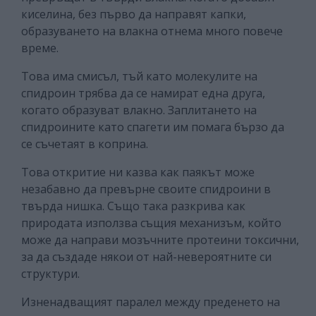
киселина, без първо да направят капки,
образуването на влакна отнема много повече
време.
Това има смисъл, тъй като молекулите на
спидроин трябва да се намират една друга,
когато образуват влакно. Заплитането на
спидроините като спагети им помага бързо да
се съчетаят в коприна.
Това откритие ни казва как паякът може
незабавно да превърне своите спидроини в
твърда нишка. Също така разкрива как
природата използва същия механизъм, който
може да направи мозъчните протеини токсични,
за да създаде някои от най-невероятните си
структури.
Изненадващият паралел между преденето на