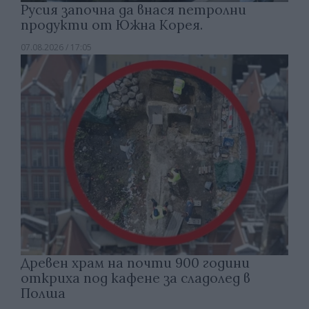
Русия започна да внася петролни
продукти от Южна Корея.
07.08.2026 / 17:05
Древен храм на почти 900 години
откриха под кафене за сладолед в
Полша