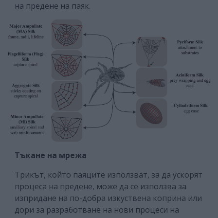
на предене на паяк.
Тъкане на мрежа
Трикът, който паяците използват, за да ускорят
процеса на предене, може да се използва за
изпридане на по-добра изкуствена коприна или
дори за разработване на нови процеси на