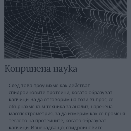
Копринена наука
След това проучихме как действат
спидроиновите протеини, когато образуват
капчици. За да отговорим на този въпрос, се
обърнахме към техника за анализ, наречена
масспектрометрия, за да измерим как се променя
теглото на протеините, когато образуват
капчици. Изненадващо, спидроиновите