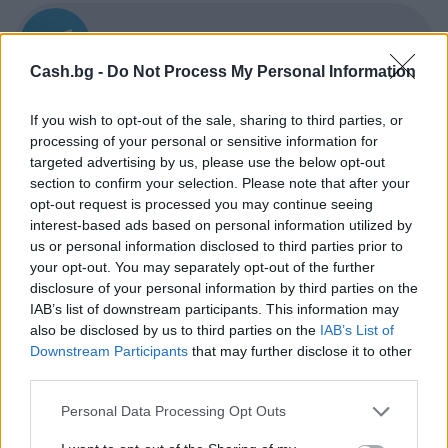
Последвайте ни в
ТЕЛЕГРАМ
Cash.bg -
Do Not Process My Personal Information
If you wish to opt-out of the sale, sharing to third parties, or
Последвайте ни във
ВАЙБЪР
processing of your personal or sensitive information for
targeted advertising by us, please use the below opt-out
section to confirm your selection. Please note that after your
opt-out request is processed you may continue seeing
ОЩЕ ПО ТЕМАТА
ВЪВ
interest-based ads based on personal information utilized by
facebook
us or personal information disclosed to third parties prior to
your opt-out. You may separately opt-out of the further
disclosure of your personal information by third parties on the
IAB’s list of downstream participants. This information may
also be disclosed by us to third parties on the
IAB’s List of
Downstream Participants
that may further disclose it to other
Сподели тази статия
в:
third parties.
Personal Data Processing Opt Outs
СВЪРЗАНИ СТАТИИ