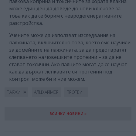
паякова коприна и токсичните за хората влакна
може един ден да доведе до нови ключове за
това как да се борим с невродегенеративните
разстройства.
Учените може да използват изследвания на
паяжината, включително това, което сме научили
за домейните на паяжината, за да предотвратят
слепването на човешките протеини – за да не
стават токсични. Ако паяците могат да се научат
как да държат лепкавите си протеини под
контрол, може би и ние можем.
ПАЯЖИНА
АЛЦХАЙМЕР
ПРОТЕИН
ВСИЧКИ НОВИНИ »