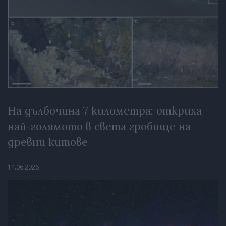
На дълбочина 7 километра: откриха
най-голямото в света гробище на
древни китове
14.06.2026