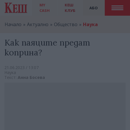
MY
КЕШ
АБО
CASH
КЛУБ
Начало
Актуално
Общество
Наука
Как паяците предат
коприна?
21.06.2023 / 13:07
Наука
Текст:
Анна Босева