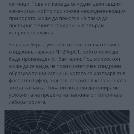
капчици. Това ни кара да се чудим дали същият
механизъм, който причинява невродегенерация
при хората, може да помогне на паяка да
превърне течните спидроини в твърди
копринени влакна.
За да разберат, учените използват синтетичен
спидроин, наречен NT2RepCT, който може да
бъде произведен от бактерии. Под микроскоп
може да се види, че този синтетичен спидроин
образува течни капчици, когато се разтваря във
фосфатен буфер, вид сол, открита в копринената
жлеза на паяка. Това ни позволи да копираме
условията на предене на паяжина от коприна в
лабораторията.