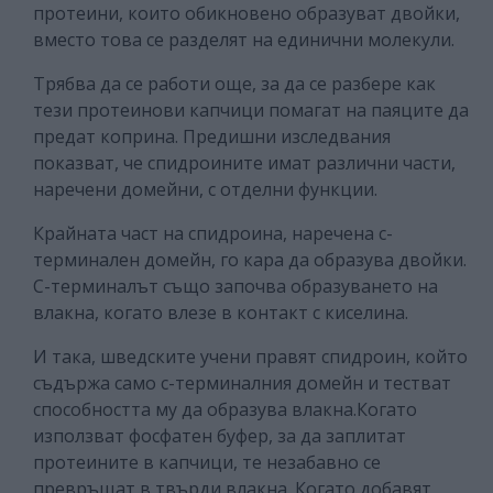
протеини, които обикновено образуват двойки,
вместо това се разделят на единични молекули.
Трябва да се работи още, за да се разбере как
тези протеинови капчици помагат на паяците да
предат коприна. Предишни изследвания
показват, че спидроините имат различни части,
наречени домейни, с отделни функции.
Крайната част на спидроина, наречена c-
терминален домейн, го кара да образува двойки.
С-терминалът също започва образуването на
влакна, когато влезе в контакт с киселина.
И така, шведските учени правят спидроин, който
съдържа само c-терминалния домейн и тестват
способността му да образува влакна.Когато
използват фосфатен буфер, за да заплитат
протеините в капчици, те незабавно се
превръщат в твърди влакна. Когато добавят