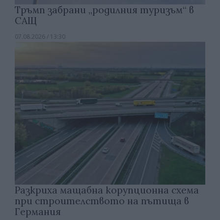
Тръмп забрани „родилния туризъм“ в
САЩ
07.08.2026 / 13:30
Разкриха мащабна корупционна схема
при строителството на пътища в
Германия