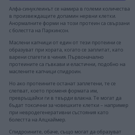
Алфа-синуклеинът се намира в големи количества
в произвеждащите допамин нервни клетки.
Анормалните форми на този протеин са свързани
с болестта на Паркинсон.
Маслени капчици от един от тези протеини се
образуват при хората, когато се заплитат, като
варени спагети в чиния. Първоначално
протеините са гъвкави и еластични, подобно на
маслените капчици спидроин.
Но ако протеините останат заплетени, те се
слепват, което променя формата им,
превръщайки ги в твърди влакна. Те могат да
бъдат токсични за човешките клетки – например
при невродегенеративни състояния като
болестта на Алцхаймер.
Спидроините, обаче, също могат да образуват