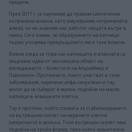
предене.
През 2017 г. се научихме да правим синтетични
копринени влакна, като емулирахме копринената
жлеза, но не знаехме как работят нещата вътре в
паяка. Сега знаем, че образуването на капчици
първо ускорява превръщането им в тези влакна.
Важна следа за това как капчиците и влакната са
свързани идва от неочаквана област на
изследването – болестите на Алцхаймер и
Паркинсон. Протеините, които участват в тези
заболявания, наречени алфа-синуклеин и тау,
могат да се съберат в малки, подобни на масло
капчици в човешките клетки.
Тау е протеин, който спомага за стабилизирането
на вътрешния скелет на нервните клетки
(невроните) в мозъка. Този вътрешен скелет има
подобна на тръба форма, през която хранителни