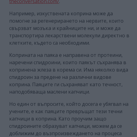
theconversation.com/
.
Например, изкуствената коприна може да
помогне за регенерирането на нервите, които
свързват мозъка и крайниците ни, и може да
транспортира лекарствени молекули директно в
клетките, където са необходими.
Коприната на паяка е направена от протеини,
наречени спидроини, които паякът съхранява в
копринена жлеза в корема си. Има няколко вида
спидроин за предене на различни видове
коприна. Паяците ги съхраняват като течност,
наподобяваща маслени капчици.
Но един от въпросите, който досега е убягвал на
учените, е как паяците превръщат тези течни
капчици в коприна. Като проучим защо
спидроините образуват капчици, можем да се
доближим до възпроизвеждането на процеса