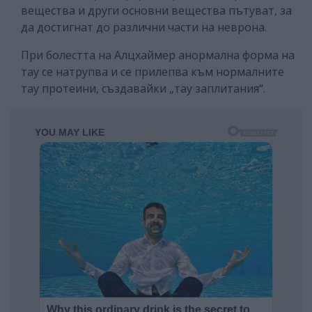
вещества и други основни вещества пътуват, за
да достигнат до различни части на неврона.
При болестта на Алцхаймер анормална форма на
тау се натрупва и се прилепва към нормалните
тау протеини, създавайки „тау заплитания“.